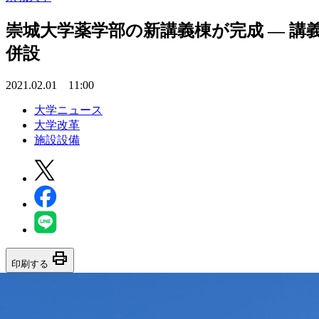
崇城大学薬学部の新講義棟が完成 — 講
併設
2021.02.01 11:00
大学ニュース
大学改革
施設設備
print
印刷する