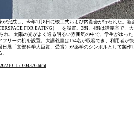
が完成し、今年1月8日に竣工式および内覧会が行われた。新講
CY INTERSPACE FOR EATING）」を設置。3階、4階は講
が設けられ、太陽の光がよく通る明るい雰囲気の中で、学生がゆっ
フリーの机を設置。大講義室は154名が収容でき、利用者が
6回日展「文部科学大臣賞」受賞）が薬学のシンボルとして製作
る。
2020/210115_004376.html