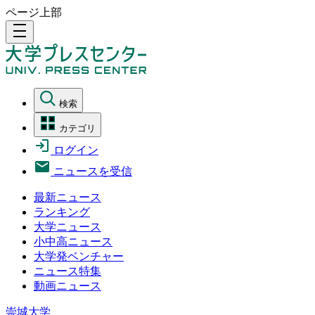
ページ上部
density_medium
検索
カテゴリ
ログイン
ニュースを受信
最新ニュース
ランキング
大学ニュース
小中高ニュース
大学発ベンチャー
ニュース特集
動画ニュース
崇城大学