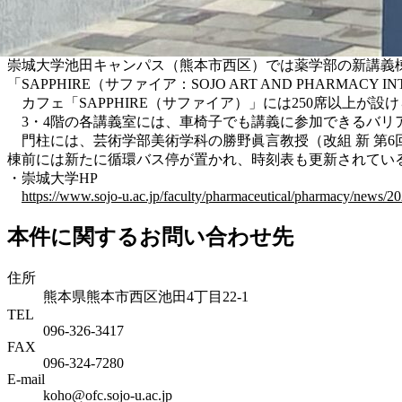
崇城大学池田キャンパス（熊本市西区）では薬学部の新講義棟
「SAPPHIRE（サファイア：SOJO ART AND PHARMA
カフェ「SAPPHIRE（サファイア）」には250席以上
3・4階の各講義室には、車椅子でも講義に参加できるバリア
門柱には、芸術学部美術学科の勝野眞言教授（改組 新 第
棟前には新たに循環バス停が置かれ、時刻表も更新されてい
・崇城大学HP
https://www.sojo-u.ac.jp/faculty/pharmaceutical/pharmacy/news/
本件に関するお問い合わせ先
住所
熊本県熊本市西区池田4丁目22-1
TEL
096-326-3417
FAX
096-324-7280
E-mail
koho@ofc.sojo-u.ac.jp