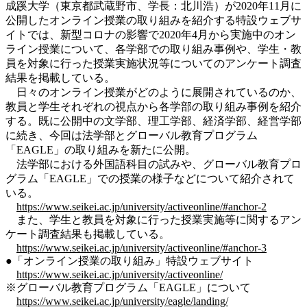
成蹊大学（東京都武蔵野市、学長：北川浩）が2020年11月に
公開したオンライン授業の取り組みを紹介する特設ウェブサ
イトでは、新型コロナの影響で2020年4月から実施中のオン
ライン授業について、各学部での取り組み事例や、学生・教
員を対象に行った授業実施状況等についてのアンケート調査
結果を掲載している。
日々のオンライン授業がどのように展開されているのか、
教員と学生それぞれの視点から各学部の取り組み事例を紹介
する。既に公開中の文学部、理工学部、経済学部、経営学部
に続き、今回は法学部とグローバル教育プログラム
「EAGLE」の取り組みを新たに公開。
法学部における外国語科目の試みや、グローバル教育プロ
グラム「EAGLE」での授業の様子などについて紹介されて
いる。
https://www.seikei.ac.jp/university/activeonline/#anchor-2
また、学生と教員を対象に行った授業実施等に関するアン
ケート調査結果も掲載している。
https://www.seikei.ac.jp/university/activeonline/#anchor-3
●「オンライン授業の取り組み」特設ウェブサイト
https://www.seikei.ac.jp/university/activeonline/
※グローバル教育プログラム「EAGLE」について
https://www.seikei.ac.jp/university/eagle/landing/