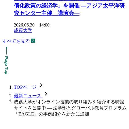
償化政策の経済学」を開催 ―アジア太平洋研
究センター主催 講演会―
2026.06.30 14:00
成蹊大学
すべてを見る
chevron_forward
TOPページ
chevron_forward
最新ニュース
成蹊大学がオンライン授業の取り組みを紹介する特設
サイトを公開中 — 法学部とグローバル教育プログラム
「EAGLE」の事例紹介を新たに追加