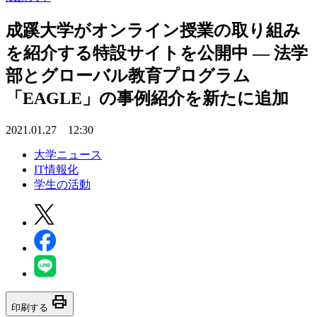
成蹊大学がオンライン授業の取り組み
を紹介する特設サイトを公開中 — 法学
部とグローバル教育プログラム
「EAGLE」の事例紹介を新たに追加
2021.01.27 12:30
大学ニュース
IT情報化
学生の活動
print
印刷する