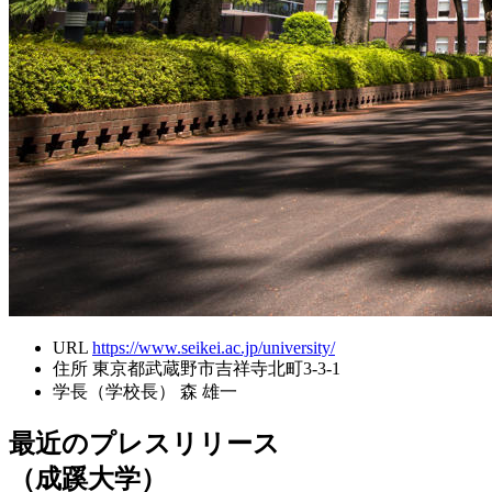
URL
https://www.seikei.ac.jp/university/
住所
東京都武蔵野市吉祥寺北町3-3-1
学長（学校長）
森 雄一
最近のプレスリリース
（成蹊大学）