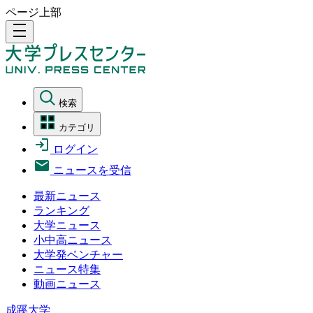
ページ上部
density_medium
検索
カテゴリ
ログイン
ニュースを受信
最新ニュース
ランキング
大学ニュース
小中高ニュース
大学発ベンチャー
ニュース特集
動画ニュース
成蹊大学