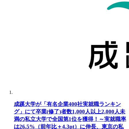
成蹊大学が「有名企業400社実就職ランキン
グ」にて卒業(修了)者数1,000人以上2,000人未
満の私立大学で全国第1位を獲得！～実就職率
は26.5%（前年比＋4.3pt）に伸長、東京の私