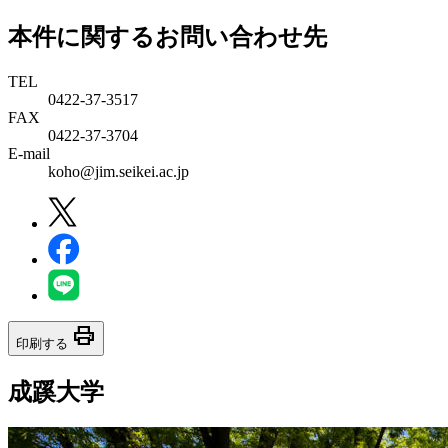
本件に関するお問い合わせ先
TEL
0422-37-3517
FAX
0422-37-3704
E-mail
koho@jim.seikei.ac.jp
print
印刷する
成蹊大学