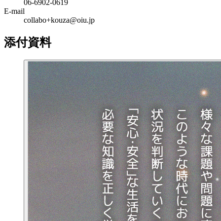
06-6902-0619
E-mail
collabo+kouza@oiu.jp
添付資料