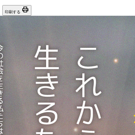
print
印刷する