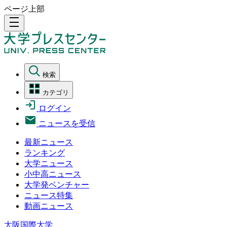
ページ上部
density_medium
検索
カテゴリ
ログイン
ニュースを受信
最新ニュース
ランキング
大学ニュース
小中高ニュース
大学発ベンチャー
ニュース特集
動画ニュース
大阪国際大学