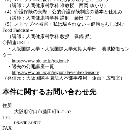
（講師：人間健康科学科 准教授 西岡 ゆかり）
（4）介護保険の実際－公的介護保険制度の基本と仕組み－
（講師：人間健康科学科 講師 藤田 了）
（5）ストップ○○被害・私は騙されない－健康をむしばむ
Food Faddism－
（講師：人間健康科学科 教授 眞鍋 昇）
◇関連URL：
・大阪国際大学・大阪国際大学短期大学部 地域協働セン
ター
https://www.oiu.ac.jp/regional/
・過去の公開講座一覧
https://www.oiu.ac.jp/regional/event/extension/
（発信元：大阪国際学園法人本部事務局 企画・広報室）
本件に関するお問い合わせ先
住所
大阪府守口市藤田町6-21-57
TEL
06-6902-0617
FAX