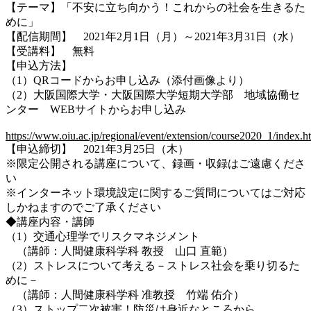
【テーマ】「不安に立ち向かう！これからの社会を生きるた
めに」
【配信期間】 2021年2月1日（月）～2021年3月31日（水）
【受講料】 無料
【申込方法】
（1）QRコードからお申し込み（添付画像より）
（2）大阪国際大学・大阪国際大学短期大学部 地域協働セ
ンター WEBサイトからお申し込み
https://www.oiu.ac.jp/regional/event/extension/course2020_1/index.h
【申込締切】 2021年3月25日（木）
※限定公開される講座について、録画・収録はご遠慮くださ
い
※インターネット環境設定に関するご質問についてはご対応
しかねますのでご了承ください
◆講座内容・講師
（1）交通心理学でリスクマネジメント
（講師：人間健康科学科 教授 山口 直範）
（2）ストレスについて考える－ストレス社会を乗り切るた
めに－
（講師：人間健康科学科 准教授 竹端 佑介）
（3）ストップ二次被害！防災は身近なところから