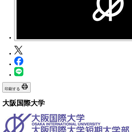
print
印刷する
大阪国際大学