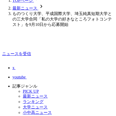
TOPページ
chevron_forward
最新ニュース
ものつくり大学、平成国際大学、埼玉純真短期大学と
の三大学合同「私の大学の好きなところフォトコンテ
スト」を9月10日から応募開始
ニュースを受信
x
youtube
記事ジャンル
PICK UP
最新ニュース
ランキング
大学ニュース
小中高ニュース