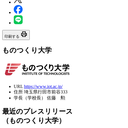
print
印刷する
ものつくり大学
URL
https://www.iot.ac.jp/
住所
埼玉県行田市前谷333
学長（学校長）
佐藤 勲
最近のプレスリリース
（ものつくり大学）