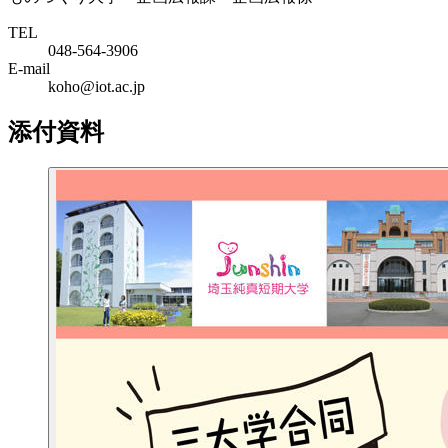
TEL
048-564-3906
E-mail
koho@iot.ac.jp
添付資料