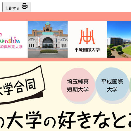
print
印刷する