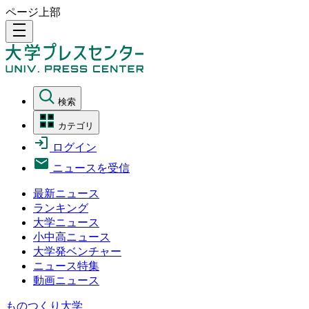
ページ上部
density_medium
検索
カテゴリ
ログイン
ニュースを受信
最新ニュース
ランキング
大学ニュース
小中高ニュース
大学発ベンチャー
ニュース特集
動画ニュース
ものつくり大学