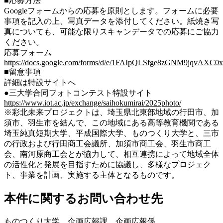
■応募方法
Googleフォームからの応募を原則とします。フォームに必要
事項を記入の上、写真データを添付してください。紙焼き写
真についても、可能な限りスキャンデータでの応募にご協力
ください。
応募フォーム
https://docs.google.com/forms/d/e/1FAIpQLSfge8zGNM9jqvA
■留意事項
詳細は特設サイトへ
●三大学合同フォトコンテスト特設サイト
https://www.iot.ac.jp/exchange/saihokumirai/2025photo/
※彩北未来プロジェクトは、埼玉県北東部地域の行田市、加
須市、羽生市を結んで、この地域にある高等教育機関である
埼玉純真短期大学、平成国際大学、ものつくり大学と、三市
の行政および行田商工会議所、加須市商工会、羽生市商工
会、南河原商工会とが協力して、相互連携によって地域全体
の活性化と発展を目指すために協議し、多様なプロジェク
ト、事業を計画、実施する主体となるものです。
本件に関するお問い合わせ先
ものつくり大学 企画広報課 企画広報係