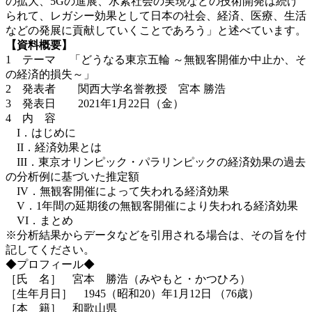
の拡大、5Gの進展、水素社会の実現などの技術開発は続け
られて、レガシー効果として日本の社会、経済、医療、生活
などの発展に貢献していくことであろう」と述べています。
【資料概要】
1 テーマ 「どうなる東京五輪 ～無観客開催か中止か、そ
の経済的損失～」
2 発表者 関西大学名誉教授 宮本 勝浩
3 発表日 2021年1月22日（金）
4 内 容
I．はじめに
II．経済効果とは
III．東京オリンピック・パラリンピックの経済効果の過去
の分析例に基づいた推定額
IV．無観客開催によって失われる経済効果
V．1年間の延期後の無観客開催により失われる経済効果
VI．まとめ
※分析結果からデータなどを引用される場合は、その旨を付
記してください。
◆プロフィール◆
［氏 名］ 宮本 勝浩（みやもと・かつひろ）
［生年月日］ 1945（昭和20）年1月12日 （76歳）
［本 籍］ 和歌山県