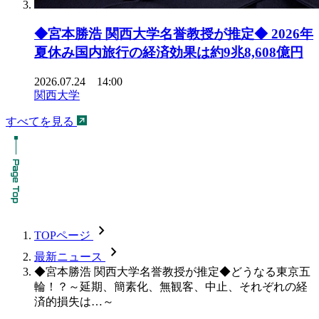
◆宮本勝浩 関西大学名誉教授が推定◆ 2026年
夏休み国内旅行の経済効果は約9兆8,608億円
2026.07.24 14:00
関西大学
すべてを見る
chevron_forward
TOPページ
chevron_forward
最新ニュース
◆宮本勝浩 関西大学名誉教授が推定◆どうなる東京五
輪！？～延期、簡素化、無観客、中止、それぞれの経
済的損失は…～