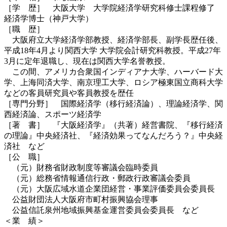
［学 歴］ 大阪大学 大学院経済学研究科修士課程修了
経済学博士（神戸大学）
［職 歴］
大阪府立大学経済学部教授、経済学部長、副学長歴任後、
平成18年4月より関西大学 大学院会計研究科教授。平成27年
3月に定年退職し、現在は関西大学名誉教授。
この間、アメリカ合衆国インディアナ大学、ハーバード大
学、上海同済大学、南京理工大学、ロシア極東国立商科大学
などの客員研究員や客員教授を歴任
［専門分野］ 国際経済学（移行経済論）、理論経済学、関
西経済論、スポーツ経済学
［著 書］ 『大阪経済学』（共著）経営書院、『移行経済
の理論』中央経済社、『経済効果ってなんだろう？』中央経
済社 など
［公 職］
（元）財務省財政制度等審議会臨時委員
（元）総務省情報通信行政・郵政行政審議会委員
（元）大阪広域水道企業団経営・事業評価委員会委員長
公益財団法人大阪府市町村振興協会理事
公益信託泉州地域振興基金運営委員会委員長 など
＜業 績＞