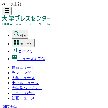
ページ上部
density_medium
検索
カテゴリ
ログイン
ニュースを受信
最新ニュース
ランキング
大学ニュース
小中高ニュース
大学発ベンチャー
ニュース特集
動画ニュース
関西大学