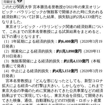
印刷する
このたび関西大学 宮本勝浩名誉教授が2021年の東京オリン
ピック・パラリンピックが無観客で開催された時に失われる
経済効果について計算した結果、損失額は約2兆4,133億円と
なりました。
東京オリンピック・パラリンピック関連の経済効果につい
て、これまでの宮本名誉教授による試算結果をまとめると、
以下の通りとなります。
（1）1年延期による経済的損失：
約6,408億円
（2020年3月19
日発表）
（2）簡素化による経済的損失：
約1兆3,898億円
（2020年11
月10日発表）
（3）無観客開催による経済的損失：
約2兆4,133億円
（本報
告書にて発表）
（4）中止による経済的損失：
約4兆5,151億円
（2020年3月19
日発表）
宮本名誉教授は「どんな形になったとしても、新型コロナ
拡大による経済への打撃は大きい。しかしながら、これまで
東京大会の準備のために実施されてきた公共事業などの経済
効果はすでに実現しているし、東京大会を目指して開発され
てきた映像、通信、自動運転などのITS技術・ロボット産業