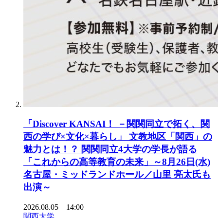
「Discover KANSAI！ －関関同立で拓く、関
西の学び×文化×暮らし」 文教地区「関西」の
魅力とは！？ 関関同立4大学の学長が語る
「これからの高等教育の未来」～8月26日(水)
名古屋・ミッドランドホール／山里 亮太氏も
出演～
2026.08.05 14:00
関西大学