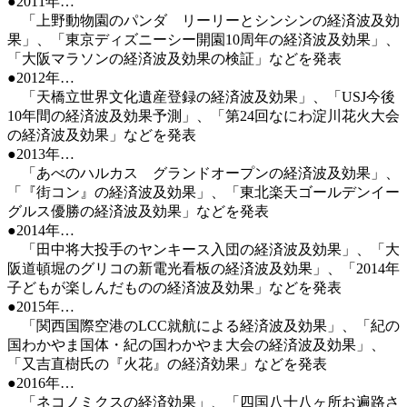
●2011年…
「上野動物園のパンダ リーリーとシンシンの経済波及効
果」、「東京ディズニーシー開園10周年の経済波及効果」、
「大阪マラソンの経済波及効果の検証」などを発表
●2012年…
「天橋立世界文化遺産登録の経済波及効果」、「USJ今後
10年間の経済波及効果予測」、「第24回なにわ淀川花火大会
の経済波及効果」などを発表
●2013年…
「あべのハルカス グランドオープンの経済波及効果」、
「『街コン』の経済波及効果」、「東北楽天ゴールデンイー
グルス優勝の経済波及効果」などを発表
●2014年…
「田中将大投手のヤンキース入団の経済波及効果」、「大
阪道頓堀のグリコの新電光看板の経済波及効果」、「2014年
子どもが楽しんだものの経済波及効果」などを発表
●2015年…
「関西国際空港のLCC就航による経済波及効果」、「紀の
国わかやま国体・紀の国わかやま大会の経済波及効果」、
「又吉直樹氏の『火花』の経済効果」などを発表
●2016年…
「ネコノミクスの経済効果」、「四国八十八ヶ所お遍路さ