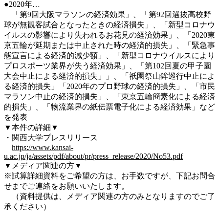
●2020年…
「第9回大阪マラソンの経済効果」、「第92回選抜高校野
球が無観客試合となったときの経済損失」、「新型コロナウ
イルスの影響により失われるお花見の経済効果」、「2020東
京五輪が延期または中止された時の経済的損失」、「緊急事
態宣言による経済的減少額」、「新型コロナウイルスにより
プロスポーツ業界が失う経済効果」、「第102回夏の甲子園
大会中止による経済的損失」」、「祇園祭山鉾巡行中止によ
る経済的損失」「2020年のプロ野球の経済的損失」、「市民
マラソン中止の経済的損失」、「東京五輪簡素化による経済
的損失」、「物流業界の紙伝票電子化による経済効果」など
を発表
▼本件の詳細▼
・関西大学プレスリリース
https://www.kansai-
u.ac.jp/ja/assets/pdf/about/pr/press_release/2020/No53.pdf
▼メディア関連の方▼
※試算詳細資料をご希望の方は、お手数ですが、下記お問合
せまでご連絡をお願いいたします。
（資料提供は、メディア関連の方のみとなりますのでご了
承ください）