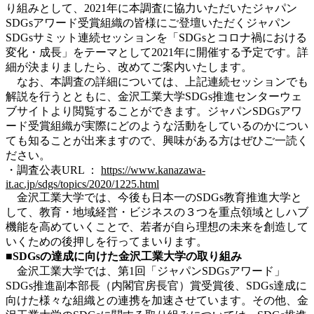
り組みとして、2021年に本調査に協力いただいたジャパン
SDGsアワード受賞組織の皆様にご登壇いただくジャパン
SDGsサミット連続セッションを「SDGsとコロナ禍における
変化・成長」をテーマとして2021年に開催する予定です。詳
細が決まりましたら、改めてご案内いたします。
なお、本調査の詳細については、上記連続セッションでも
解説を行うとともに、金沢工業大学SDGs推進センターウェ
ブサイトより閲覧することができます。ジャパンSDGsアワ
ード受賞組織が実際にどのような活動をしているのかについ
ても知ることが出来ますので、興味がある方はぜひご一読く
ださい。
・調査公表URL ：
https://www.kanazawa-
it.ac.jp/sdgs/topics/2020/1225.html
金沢工業大学では、今後も日本一のSDGs教育推進大学と
して、教育・地域経営・ビジネスの３つを重点領域としハブ
機能を高めていくことで、若者が自ら理想の未来を創造して
いくための後押しを行ってまいります。
■SDGsの達成に向けた金沢工業大学の取り組み
金沢工業大学では、第1回「ジャパンSDGsアワード」
SDGs推進副本部長（内閣官房長官）賞受賞後、SDGs達成に
向けた様々な組織との連携を加速させています。その他、金