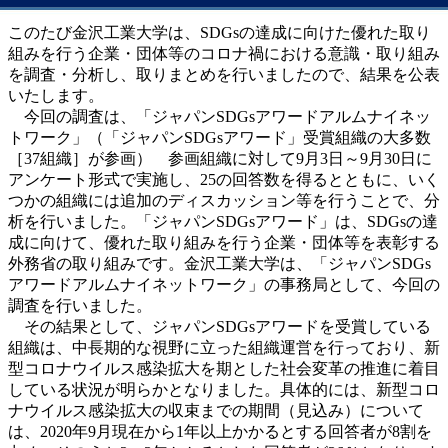
このたび金沢工業大学は、SDGsの達成に向けた優れた取り
組みを行う企業・団体等のコロナ禍における意識・取り組み
を調査・分析し、取りまとめを行いましたので、結果を公表
いたします。
今回の調査は、「ジャパンSDGsアワードアルムナイネッ
トワーク」（「ジャパンSDGsアワード」受賞組織の大多数
［37組織］が参画） 参画組織に対して9月3日～9月30日に
アンケート形式で実施し、25の回答数を得るとともに、いく
つかの組織には追加のディスカッション等を行うことで、分
析を行いました。「ジャパンSDGsアワード」は、SDGsの達
成に向けて、優れた取り組みを行う企業・団体等を表彰する
外務省の取り組みです。金沢工業大学は、「ジャパンSDGs
アワードアルムナイネットワーク」の事務局として、今回の
調査を行いました。
その結果として、ジャパンSDGsアワードを受賞している
組織は、中長期的な視野に立った組織運営を行っており、新
型コロナウイルス感染拡大を期とした社会変革の推進に着目
している状況が明らかとなりました。具体的には、新型コロ
ナウイルス感染拡大の収束までの期間（見込み）について
は、2020年9月現在から1年以上かかるとする回答者が8割を