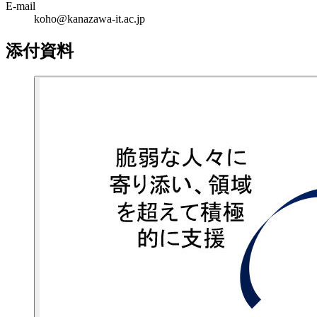
E-mail
koho@kanazawa-it.ac.jp
添付資料