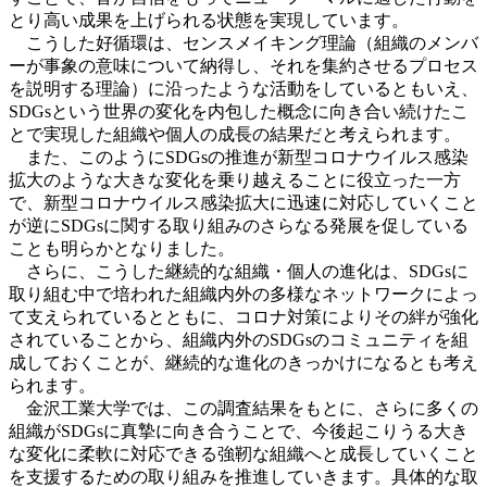
とり高い成果を上げられる状態を実現しています。
こうした好循環は、センスメイキング理論（組織のメンバ
ーが事象の意味について納得し、それを集約させるプロセス
を説明する理論）に沿ったような活動をしているともいえ、
SDGsという世界の変化を内包した概念に向き合い続けたこ
とで実現した組織や個人の成長の結果だと考えられます。
また、このようにSDGsの推進が新型コロナウイルス感染
拡大のような大きな変化を乗り越えることに役立った一方
で、新型コロナウイルス感染拡大に迅速に対応していくこと
が逆にSDGsに関する取り組みのさらなる発展を促している
ことも明らかとなりました。
さらに、こうした継続的な組織・個人の進化は、SDGsに
取り組む中で培われた組織内外の多様なネットワークによっ
て支えられているとともに、コロナ対策によりその絆が強化
されていることから、組織内外のSDGsのコミュニティを組
成しておくことが、継続的な進化のきっかけになるとも考え
られます。
金沢工業大学では、この調査結果をもとに、さらに多くの
組織がSDGsに真摯に向き合うことで、今後起こりうる大き
な変化に柔軟に対応できる強靭な組織へと成長していくこと
を支援するための取り組みを推進していきます。具体的な取