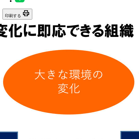
print
印刷する