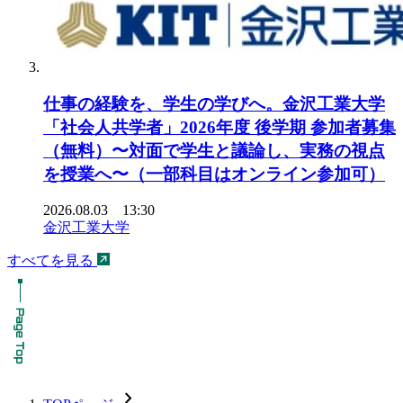
仕事の経験を、学生の学びへ。金沢工業大学
「社会人共学者」2026年度 後学期 参加者募集
（無料）〜対面で学生と議論し、実務の視点
を授業へ〜（一部科目はオンライン参加可）
2026.08.03 13:30
金沢工業大学
すべてを見る
chevron_forward