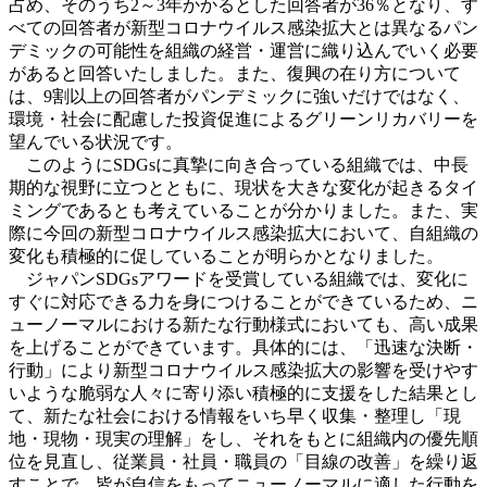
占め、そのうち2～3年かかるとした回答者が36％となり、す
べての回答者が新型コロナウイルス感染拡大とは異なるパン
デミックの可能性を組織の経営・運営に織り込んでいく必要
があると回答いたしました。また、復興の在り方について
は、9割以上の回答者がパンデミックに強いだけではなく、
環境・社会に配慮した投資促進によるグリーンリカバリーを
望んでいる状況です。
このようにSDGsに真摯に向き合っている組織では、中長
期的な視野に立つとともに、現状を大きな変化が起きるタイ
ミングであるとも考えていることが分かりました。また、実
際に今回の新型コロナウイルス感染拡大において、自組織の
変化も積極的に促していることが明らかとなりました。
ジャパンSDGsアワードを受賞している組織では、変化に
すぐに対応できる力を身につけることができているため、ニ
ューノーマルにおける新たな行動様式においても、高い成果
を上げることができています。具体的には、「迅速な決断・
行動」により新型コロナウイルス感染拡大の影響を受けやす
いような脆弱な人々に寄り添い積極的に支援をした結果とし
て、新たな社会における情報をいち早く収集・整理し「現
地・現物・現実の理解」をし、それをもとに組織内の優先順
位を見直し、従業員・社員・職員の「目線の改善」を繰り返
すことで、皆が自信をもってニューノーマルに適した行動を