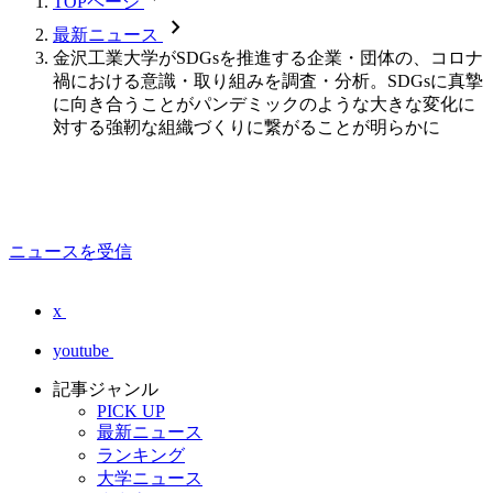
TOPページ
chevron_forward
最新ニュース
金沢工業大学がSDGsを推進する企業・団体の、コロナ
禍における意識・取り組みを調査・分析。SDGsに真摯
に向き合うことがパンデミックのような大きな変化に
対する強靭な組織づくりに繋がることが明らかに
ニュースを受信
x
youtube
記事ジャンル
PICK UP
最新ニュース
ランキング
大学ニュース