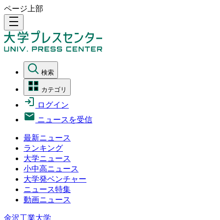
ページ上部
density_medium
検索
カテゴリ
ログイン
ニュースを受信
最新ニュース
ランキング
大学ニュース
小中高ニュース
大学発ベンチャー
ニュース特集
動画ニュース
金沢工業大学