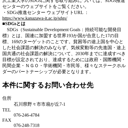
沢工業大学のSDGsに関する取り組みについては、SDGs推進
センターのウェブサイトをご覧ください。
・SDGs推進センター ウェブサイトURL ：
https://www.kanazawa-it.ac.jp/sdgs/
■SDGsとは
SDGs（Sustainable Development Goals：持続可能な開発目
標）とは、国連に加盟する世界193か国が合意した17の目
標、169のターゲットのことです。貧困等の途上国を中心と
した社会課題の解決のみならず、気候変動等の先進国・途上
国共通の社会課題の解決について、2030年までに達成すべき
目標が設定されており、達成するためには政府・国際機関・
民間企業・ＮＧＯ・学術機関・市民等、様々なステークホル
ダーのパートナーシップが必要となります。
本件に関するお問い合わせ先
住所
石川県野々市市扇が丘7-1
TEL
076-246-4784
FAX
076-248-7318