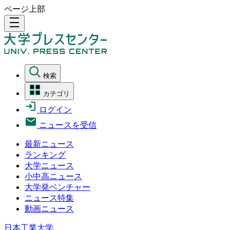
ページ上部
density_medium
検索
カテゴリ
ログイン
ニュースを受信
最新ニュース
ランキング
大学ニュース
小中高ニュース
大学発ベンチャー
ニュース特集
動画ニュース
日本工業大学