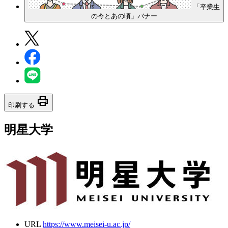
「卒業生
の今とあの頃」バナー
print
印刷する
明星大学
URL
https://www.meisei-u.ac.jp/