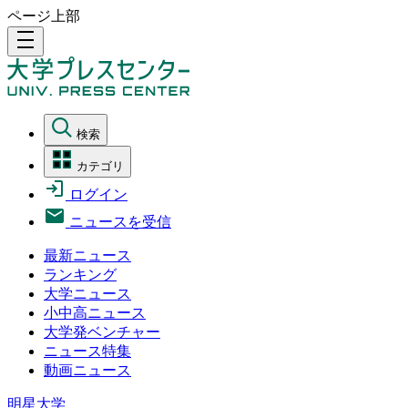
ページ上部
density_medium
検索
カテゴリ
ログイン
ニュースを受信
最新ニュース
ランキング
大学ニュース
小中高ニュース
大学発ベンチャー
ニュース特集
動画ニュース
明星大学