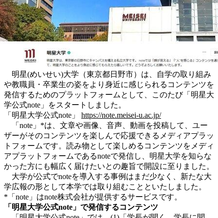
明星(めいせい)大学（東京都日野市）は、自学の取り組み
や教職員・卒業生の姿をより身近に感じられるコンテンツを
発信するためのプラットフォームとして、このたび「明星大
学公式note」をスタートしました。
「明星大学公式note」
https://note.meisei-u.ac.jp/
「note」*は、文章や画像、音声、動画を投稿して、ユー
ザーがそのコンテンツを楽しんで応援できるメディアプラッ
トフォームです。読み物として楽しめるコンテンツをメディ
アプラットフォームであるnoteで発信し、明星大学を知らな
かった方にも幅広く届けたいとの趣旨で開設に至りました。
大学が公式でnoteを導入する事例はまだ少なく、新たな大
学広報の形として本学では取り組むことといたしました。
*「note」はnote株式会社が提供するサービスです。
「明星大学公式note」で発信するコンテンツ
「明星大学公式note」では、(1)「学長が聞く、学長に聞