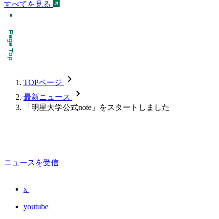
すべてを見る
chevron_forward
TOPページ
chevron_forward
最新ニュース
「明星大学公式note」をスタートしました
ニュースを受信
x
youtube