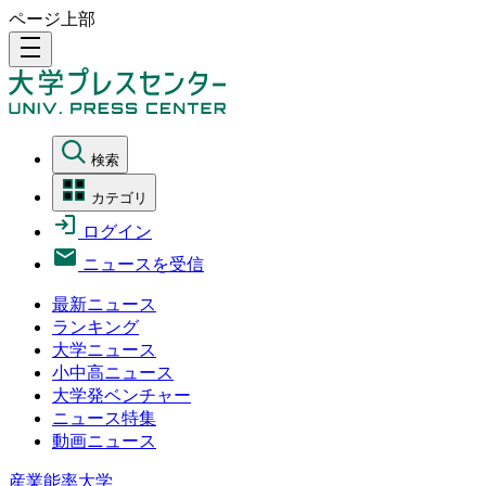
ページ上部
density_medium
検索
カテゴリ
ログイン
ニュースを受信
最新ニュース
ランキング
大学ニュース
小中高ニュース
大学発ベンチャー
ニュース特集
動画ニュース
産業能率大学