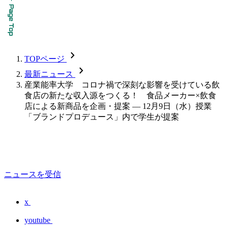
chevron_forward
TOPページ
chevron_forward
最新ニュース
産業能率大学 コロナ禍で深刻な影響を受けている飲
食店の新たな収入源をつくる！ 食品メーカー×飲食
店による新商品を企画・提案 — 12月9日（水）授業
「ブランドプロデュース」内で学生が提案
ニュースを受信
x
youtube