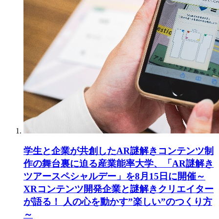
学生と企業が共創したAR謎解きコンテンツ制
作の舞台裏に迫る産業能率大学、「AR謎解き
ツアースペシャルデー」を8月15日に開催～
XRコンテンツ開発企業と謎解きクリエイター
が語る！ 人の心を動かす”楽しい”のつくり方
～