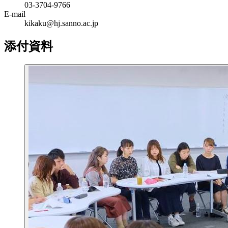
03-3704-9766
E-mail
kikaku@hj.sanno.ac.jp
添付資料