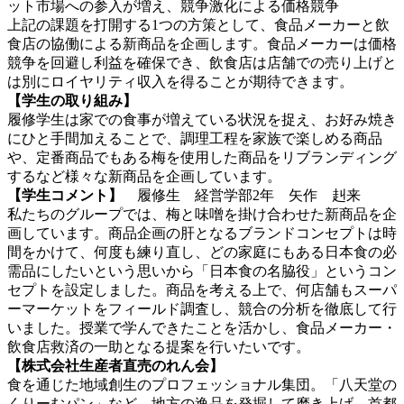
ット市場への参入が増え、競争激化による価格競争
上記の課題を打開する1つの方策として、食品メーカーと飲
食店の協働による新商品を企画します。食品メーカーは価格
競争を回避し利益を確保でき、飲食店は店舗での売り上げと
は別にロイヤリティ収入を得ることが期待できます。
【学生の取り組み】
履修学生は家での食事が増えている状況を捉え、お好み焼き
にひと手間加えることで、調理工程を家族で楽しめる商品
や、定番商品でもある梅を使用した商品をリブランディング
するなど様々な新商品を企画しています。
【学生コメント】
履修生 経営学部2年 矢作 赳来
私たちのグループでは、梅と味噌を掛け合わせた新商品を企
画しています。商品企画の肝となるブランドコンセプトは時
間をかけて、何度も練り直し、どの家庭にもある日本食の必
需品にしたいという思いから「日本食の名脇役」というコン
セプトを設定しました。商品を考える上で、何店舗もスーパ
ーマーケットをフィールド調査し、競合の分析を徹底して行
いました。授業で学んできたことを活かし、食品メーカー・
飲食店救済の一助となる提案を行いたいです。
【株式会社生産者直売のれん会】
食を通じた地域創生のプロフェッショナル集団。「八天堂の
くりーむパン」など、地方の逸品を発掘して磨き上げ、首都