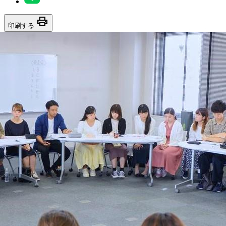
print
印刷する