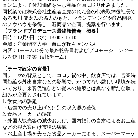
ョンによって付加価値を生む商品企画に取り組みました。
同授業では株式会社生産者直売のれん会の代表取締役社長で
ある黒川 健太氏の協力のもと、ブランディングや商品開発
のノウハウを修得し、新商品の企画、提案を行います。
【ブランドプロデュース最終報告会 概要】
日時：12月9日（水）13:00～15:10
会場：産業能率大学 自由が丘キャンパス
内容：1チーム15分で最終報告書およびプロモーションツー
ルを使用し提案（計6チーム）
【テーマ設定の背景】
同テーマの背景として、コロナ禍の中、飲食店では、営業時
間短縮や外出自粛などの影響で、かつてない厳しい環境が続
いており、来客促進などの従来の施策とは異なる新たな取り
組みが必要とされています。
1. 飲食店の課題
・店舗での売り上げとは別の収入源の確保
2. 食品メーカーの課題
・外国人観光客の減少および、国内旅行の自粛によるお土産
などの観光客向け市場の壊滅
・お土産市場を失った食品メーカーによる、スーパーマーケ