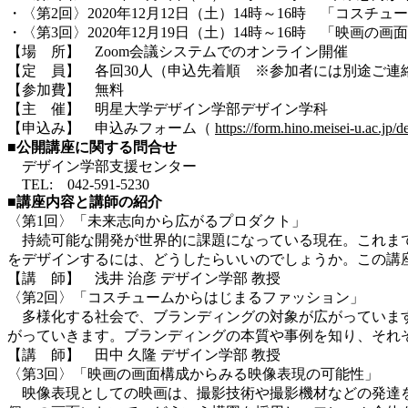
・〈第2回〉2020年12月12日（土）14時～16時 「コス
・〈第3回〉2020年12月19日（土）14時～16時 「映画
【場 所】 Zoom会議システムでのオンライン開催
【定 員】 各回30人（申込先着順 ※参加者には別途ご連
【参加費】 無料
【主 催】 明星大学デザイン学部デザイン学科
【申込み】 申込みフォーム（
https://form.hino.meisei-u.ac.jp/d
■公開講座に関する問合せ
デザイン学部支援センター
TEL: 042-591-5230
■講座内容と講師の紹介
〈第1回〉「未来志向から広がるプロダクト」
持続可能な開発が世界的に課題になっている現在。これまで
をデザインするには、どうしたらいいのでしょうか。この講
【講 師】 浅井 治彦 デザイン学部 教授
〈第2回〉「コスチュームからはじまるファッション」
多様化する社会で、ブランディングの対象が広がっています
がっていきます。ブランディングの本質や事例を知り、それ
【講 師】 田中 久隆 デザイン学部 教授
〈第3回〉「映画の画面構成からみる映像表現の可能性」
映像表現としての映画は、撮影技術や撮影機材などの発達を