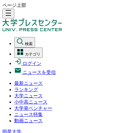
ページ上部
density_medium
検索
カテゴリ
ログイン
ニュースを受信
最新ニュース
ランキング
大学ニュース
小中高ニュース
大学発ベンチャー
ニュース特集
動画ニュース
明星大学