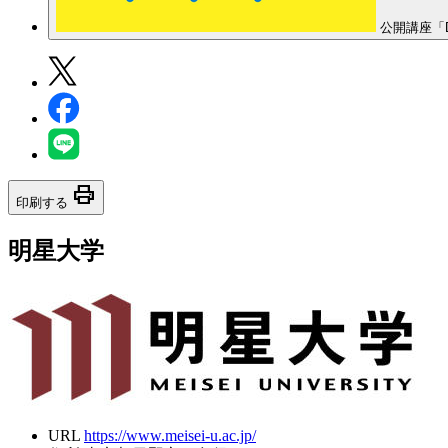
公開講座「
print
印刷する
明星大学
URL
https://www.meisei-u.ac.jp/