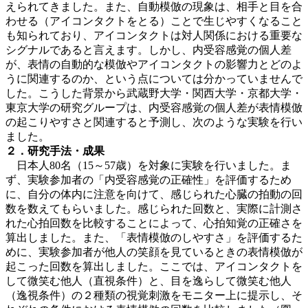
えられてきました。また、自動模倣の現象は、相手と目を合
わせる（アイコンタクトをとる）ことで生じやすくなること
も知られており、アイコンタクトは対人関係における重要な
シグナルであると言えます。しかし、内受容感覚の個人差
が、表情の自動的な模倣やアイコンタクトの影響力とどのよ
うに関連するのか、という点については分かっていませんで
した。こうした背景から武蔵野大学・関西大学・京都大学・
東京大学の研究グループは、内受容感覚の個人差が表情模倣
の起こりやすさと関連すると予測し、次のような実験を行い
ました。
２．研究手法・成果
日本人80名（15～57歳）を対象に実験を行いました。ま
ず、実験参加者の「内受容感覚の正確性」を評価するため
に、自分の体内に注意を向けて、感じられた心臓の拍動の回
数を数えてもらいました。感じられた回数と、実際に計測さ
れた心拍回数を比較することによって、心拍知覚の正確さを
算出しました。また、「表情模倣のしやすさ」を評価するた
めに、実験参加者が他人の笑顔を見ているときの表情模倣が
起こった回数を算出しました。ここでは、アイコンタクトを
して微笑む他人（直視条件）と、目を逸らして微笑む他人
（逸視条件）の２種類の視覚刺激をモニター上に提示し、そ