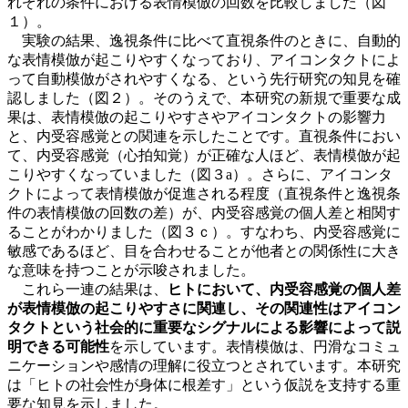
れぞれの条件における表情模倣の回数を比較しました（図
１）。
実験の結果、逸視条件に比べて直視条件のときに、自動的
な表情模倣が起こりやすくなっており、アイコンタクトによ
って自動模倣がされやすくなる、という先行研究の知見を確
認しました（図２）。そのうえで、本研究の新規で重要な成
果は、表情模倣の起こりやすさやアイコンタクトの影響力
と、内受容感覚との関連を示したことです。直視条件におい
て、内受容感覚（心拍知覚）が正確な人ほど、表情模倣が起
こりやすくなっていました（図３a）。さらに、アイコンタ
クトによって表情模倣が促進される程度（直視条件と逸視条
件の表情模倣の回数の差）が、内受容感覚の個人差と相関す
ることがわかりました（図３ｃ）。すなわち、内受容感覚に
敏感であるほど、目を合わせることが他者との関係性に大き
な意味を持つことが示唆されました。
これら一連の結果は、
ヒトにおいて、内受容感覚の個人差
が表情模倣の起こりやすさに関連し、その関連性はアイコン
タクトという社会的に重要なシグナルによる影響によって説
明できる可能性
を示しています。表情模倣は、円滑なコミュ
ニケーションや感情の理解に役立つとされています。本研究
は「ヒトの社会性が身体に根差す」という仮説を支持する重
要な知見を示しました。