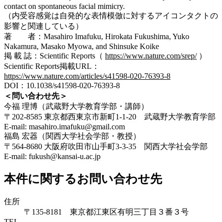
contact on spontaneous facial mimicry.
（内受容感覚は自発的な表情模倣に対するアイコンタクトの
影響と関連している）
著 者：Masahiro Imafuku, Hirokata Fukushima, Yuko
Nakamura, Masako Myowa, and Shinsuke Koike
掲 載 誌：Scientific Reports（
https://www.nature.com/srep/
）
Scientific Reports掲載URL：
https://www.nature.com/articles/s41598-020-76393-8
DOI：10.1038/s41598-020-76393-8
＜問い合わせ先＞
今福 理博（武蔵野大学教育学部・講師）
〒202-8585 東京都西東京市新町1-1-20 武蔵野大学教育学部
E-mail: masahiro.imafuku@gmail.com
福島 宏器（関西大学社会学部・教授）
〒564-8680 大阪府吹田市山手町3-3-35 関西大学社会学部
E-mail: fukush@kansai-u.ac.jp
本件に関するお問い合わせ先
住所
〒135-8181 東京都江東区有明三丁目３番３号
TEL