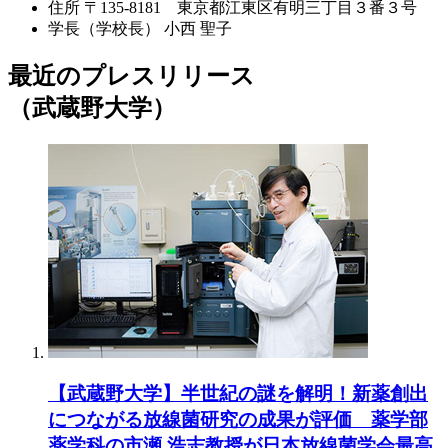
住所
〒135-8181 東京都江東区有明三丁目３番３号
学長（学校長）
小西 聖子
最近のプレスリリース
（武蔵野大学）
【武蔵野大学】半世紀の謎を解明！新薬創出
につながる放線菌研究の成果が評価 薬学部
薬学科の市瀬 浩志教授が日本放線菌学会最高