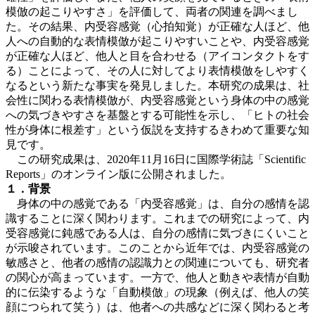
模倣の起こりやすさ」を評価して、両者の関連を調べまし
た。その結果、内受容感覚（心拍知覚）が正確な人ほど、他
人への自動的な表情模倣が起こりやすいことや、内受容感覚
が正確な人ほど、他人と目を合わせる（アイコンタクトをす
る）ことによって、その人に対してより表情模倣をしやすく
なるという新たな事実を発見しました。本研究の成果は、社
会性に関わる表情模倣が、内受容感覚という身体の中の感覚
への気づきやすさを基盤とする可能性を示し、「ヒトの社会
性が身体に根差す」という仮説を支持するきわめて重要な知
見です。
この研究成果は、2020年11月16日に国際学術誌「Scientific
Reports」のオンライン版に公開されました。
１．背景
身体の中の感覚である「内受容感覚」は、自分の感情を認
識することに深く関わります。これまでの研究によって、内
受容感覚に鈍感である人は、自分の感情に気づきにくいこと
が示唆されています。このことから近年では、内受容感覚の
敏感さと、他者の感情の認識力との関連についても、研究者
の関心が高まっています。一方で、他人と動きや表情が自動
的に伝染するような「自動模倣」の現象（例えば、他人の笑
顔につられて笑う）は、他者への共感などに深く関わると考