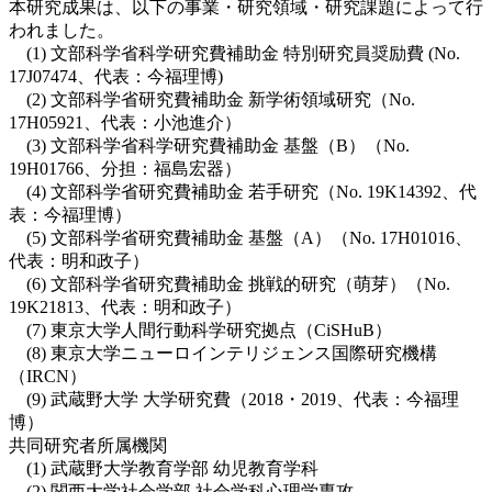
本研究成果は、以下の事業・研究領域・研究課題によって行
われました。
(1) 文部科学省科学研究費補助金 特別研究員奨励費 (No.
17J07474、代表：今福理博)
(2) 文部科学省研究費補助金 新学術領域研究（No.
17H05921、代表：小池進介）
(3) 文部科学省科学研究費補助金 基盤（B）（No.
19H01766、分担：福島宏器）
(4) 文部科学省研究費補助金 若手研究（No. 19K14392、代
表：今福理博）
(5) 文部科学省研究費補助金 基盤（A）（No. 17H01016、
代表：明和政子）
(6) 文部科学省研究費補助金 挑戦的研究（萌芽）（No.
19K21813、代表：明和政子）
(7) 東京大学人間行動科学研究拠点（CiSHuB）
(8) 東京大学ニューロインテリジェンス国際研究機構
（IRCN）
(9) 武蔵野大学 大学研究費（2018・2019、代表：今福理
博）
共同研究者所属機関
(1) 武蔵野大学教育学部 幼児教育学科
(2) 関西大学社会学部 社会学科心理学専攻