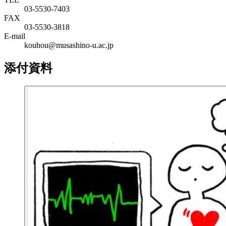
03-5530-7403
FAX
03-5530-3818
E-mail
kouhou@musashino-u.ac.jp
添付資料