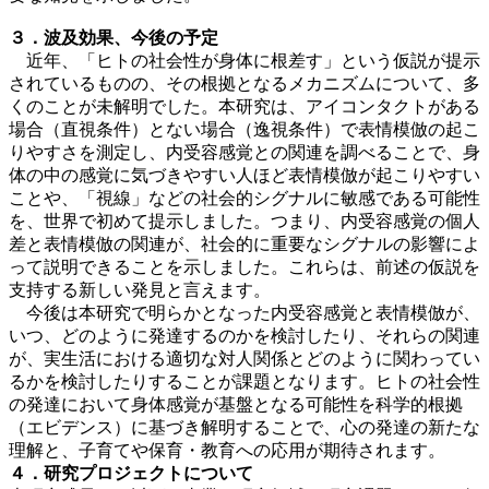
３．波及効果、今後の予定
近年、「ヒトの社会性が身体に根差す」という仮説が提示
されているものの、その根拠となるメカニズムについて、多
くのことが未解明でした。本研究は、アイコンタクトがある
場合（直視条件）とない場合（逸視条件）で表情模倣の起こ
りやすさを測定し、内受容感覚との関連を調べることで、身
体の中の感覚に気づきやすい人ほど表情模倣が起こりやすい
ことや、「視線」などの社会的シグナルに敏感である可能性
を、世界で初めて提示しました。つまり、内受容感覚の個人
差と表情模倣の関連が、社会的に重要なシグナルの影響によ
って説明できることを示しました。これらは、前述の仮説を
支持する新しい発見と言えます。
今後は本研究で明らかとなった内受容感覚と表情模倣が、
いつ、どのように発達するのかを検討したり、それらの関連
が、実生活における適切な対人関係とどのように関わってい
るかを検討したりすることが課題となります。ヒトの社会性
の発達において身体感覚が基盤となる可能性を科学的根拠
（エビデンス）に基づき解明することで、心の発達の新たな
理解と、子育てや保育・教育への応用が期待されます。
４．研究プロジェクトについて