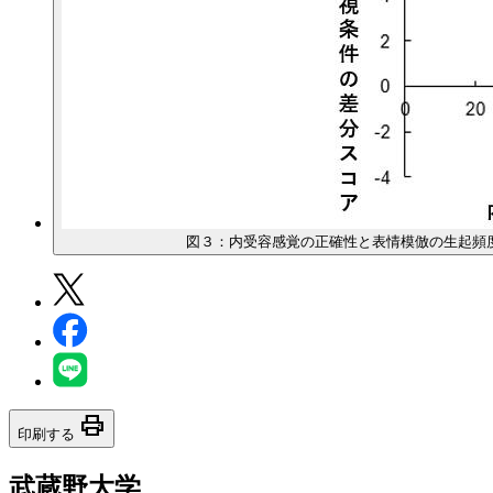
図３：内受容感覚の正確性と表情模倣の生起頻
print
印刷する
武蔵野大学