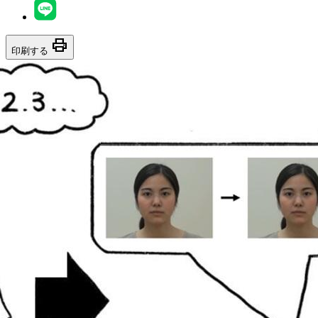
print
印刷する