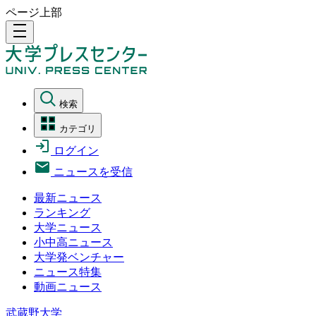
ページ上部
density_medium
検索
カテゴリ
ログイン
ニュースを受信
最新ニュース
ランキング
大学ニュース
小中高ニュース
大学発ベンチャー
ニュース特集
動画ニュース
武蔵野大学