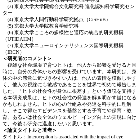
(3) 東京大学大学院総合文化研究科 進化認知科学研究セン
ター
(4) 東京大学人間行動科学研究拠点（CiSHuB）
(5) 京都大学大学院教育学研究科
(6) 東京大学こころの多様性と適応の統合的研究機構
（UTIDAHM）
(7) 東京大学ニューロインテリジェンス国際研究機構
（IRCN）
＜研究者のコメント＞
複雑な社会環境で育つヒトは、他人から影響を受けると同
時に、自分の身体からの影響を受けています。本研究は、身
体の中の感覚に気づきやすい人は、他人の表情を模倣しやす
く、他人の視線にも敏感であることを世界で初めて報告しま
した。「ヒトの社会性が身体に根差す」という仮説を支持す
る本研究成果は、ヒトの社会性の発達を解き明かす鍵になる
かもしれません。ヒトの心の仕組みや発達を科学的に理解
し、そこで得たエビデンスを基盤とする子育てや保育・教
育、あるいは社会全体のウェルビーイング向上の実現に向け
て、今後も研究に邁進したいと思います。
＜論文タイトルと著者＞
タイトル：Interoception is associated with the impact of eye