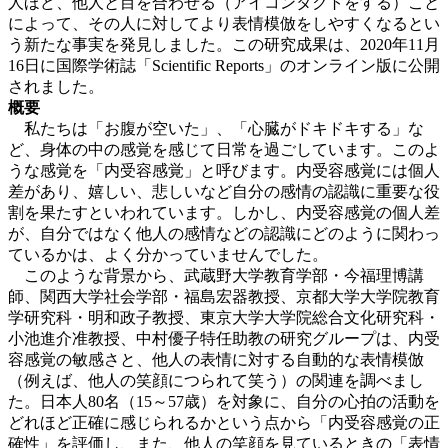
人ほど、他人と目を合わせる（アイコンタクトをする）こと
によって、その人に対してより表情模倣をしやすくなるとい
う新たな事実を発見しました。この研究成果は、2020年11月
16日に国際学術誌「Scientific Reports」のオンライン版に公開
されました。
概要
私たちは「お腹が空いた」、「心臓がドキドキする」な
ど、身体の中の感覚を感じて日常を過ごしています。このよ
うな感覚を「内受容感覚」と呼びます。内受容感覚には個人
差があり、嬉しい、悲しいなど自分の感情の認識に重要な役
割を果たすといわれています。しかし、内受容感覚の個人差
が、自分ではなく他人の感情などの認識にどのように関わっ
ているかは、よく分かっていませんでした。
このような背景から、武蔵野大学教育学部・今福理博講
師、関西大学社会学部・福島宏器教授、京都大学大学院教育
学研究科・明和政子教授、東京大学大学院総合文化研究科・
小池進介准教授、中村優子特任助教の研究グループは、内受
容感覚の敏感さと、他人の表情に対する自動的な表情模倣
（例えば、他人の笑顔につられて笑う）の関連を調べまし
た。日本人80名（15～57歳）を対象に、自分の心拍の活動を
どれほど正確に感じられるかという点から「内受容感覚の正
確性」を評価し、また、他人の笑顔を見ているときの「表情