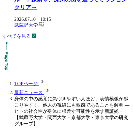
クリア～
2026.07.10 10:15
武蔵野大学
すべてを見る
chevron_forward
TOPページ
chevron_forward
最新ニュース
身体の中の感覚に気づきやすい人ほど、表情模倣が起
こりやすく、他人の視線にも敏感であることを解明 —
ヒトの社会性が身体に根差す可能性を示す新証拠 –
【武蔵野大学・関西大学・京都大学・東京大学の研究
グループ】