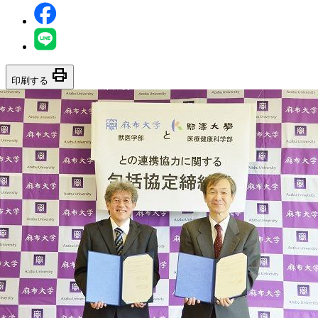
print
印刷する