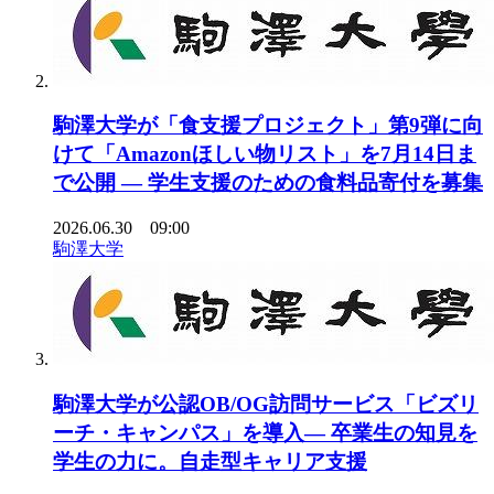
駒澤大学が「食支援プロジェクト」第9弾に向
けて「Amazonほしい物リスト」を7月14日ま
で公開 ― 学生支援のための食料品寄付を募集
2026.06.30 09:00
駒澤大学
駒澤大学が公認OB/OG訪問サービス「ビズリ
ーチ・キャンパス」を導入― 卒業生の知見を
学生の力に。自走型キャリア支援