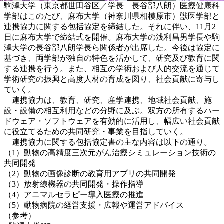
駒澤大学（東京都世田谷区／学長 長谷部八朗）医療健康科
学部はこのたび、麻布大学（神奈川県相模原市）獣医学部と
連携協力に関する包括協定を締結した。それに伴い、11月2
日に麻布大学で締結式を開催。麻布大学の浅利昌男学長や駒
澤大学の長谷部八朗学長ら関係者が出席した。今後は協定に
基づき、両学部が独自の特色を活かして、研究及び教育に関
する連携を行う。また、相互の学術および人的交流を通じて
学術研究の振興と高度人材の育成を図り、社会貢献に寄与し
ていく。
連携協力は、教育、研究、産学連携、地域社会貢献、施
設・設備の相互利用などの分野に及ぶ。双方の所有するハー
ドウェア・ソフトウェアを有効的に活用し、幅広い社会貢献
に役立てるための共同研究・事業を目指していく。
連携協力に関する包括協定書の主な内容は以下の通り。
（1）動物の高精度三次元がん治療シミュレーション技術の
共同開発
（2）動物の画像診断の教育用アプリの共同開発
（3）放射線機器の共同開発・操作指導
（4）アニマルセラピー導入医療の推進
（5）動物病院の経営支援・広報や運営アドバイス
（参考）