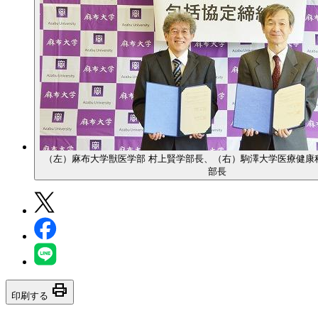
（左）麻布大学獣医学部 村上賢学部長、（右）駒澤大学医療健康
部長
print
印刷する