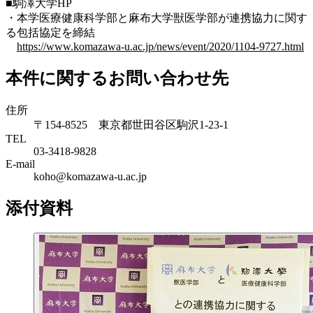
■駒澤大学HP
・本学医療健康科学部と麻布大学獣医学部が連携協力に関す
る包括協定を締結
https://www.komazawa-u.ac.jp/news/event/2020/1104-9727.html
本件に関するお問い合わせ先
住所
〒154-8525 東京都世田谷区駒沢1-23-1
TEL
03-3418-9828
E-mail
koho@komazawa-u.ac.jp
添付資料