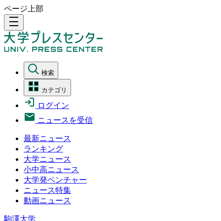
ページ上部
density_medium
検索
カテゴリ
ログイン
ニュースを受信
最新ニュース
ランキング
大学ニュース
小中高ニュース
大学発ベンチャー
ニュース特集
動画ニュース
駒澤大学