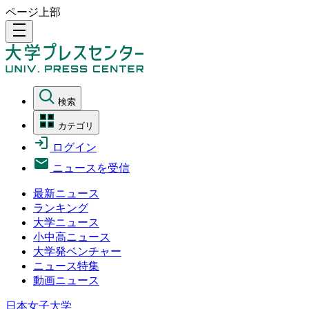
ページ上部
density_medium
検索
カテゴリ
ログイン
ニュースを受信
最新ニュース
ランキング
大学ニュース
小中高ニュース
大学発ベンチャー
ニュース特集
動画ニュース
日本女子大学