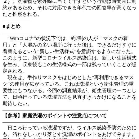
２）
。洗濯物を紫外線に当てて干すという行動は時間帯に制
約があるため、それに対応できる年代での回答率が高くなっ
たと推察される。
—————–
■まとめ
—————–
”Withコロナ”の状況下では、約7割の人が「マスクの着
用」と「人混みの多い場所に行った後は、できるだけすぐに
着替えるという”新しい生活様式”を意識するようになった。
このように、新型コロナウイルス感染症は、新しい生活様式
を生み、収束後もこの生活様式の一部は残っていくことが想
定される。
現在は、手作りマスクをはじめとした”再利用できるマス
ク”の使用が広がっている。これは洗濯という衛生管理の重
要性にもつながる。今回の調査結果が、衛生管理の一つとし
て、日頃行っている洗濯方法を見直すきっかけになることを
期待したい。
—————————————————————-
【参考】家庭洗濯のポイントや注意点について
—————————————————————-
日ごろ行っている洗濯ですが、ウイルス感染予防のために
も、汚れをしっかり落とす洗濯のポイントをあげてみます。