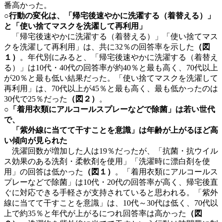
番高かった。
○行動の変化は、「帰宅後速やかに洗濯する（着替える）」
と「使い捨てマスクを洗濯して再利用」
「帰宅後速やかに洗濯する（着替える）」「使い捨てマス
クを洗濯して再利用」は、共に32％の回答率を示した
（図
１）
。年代別にみると、「帰宅後速やかに洗濯する（着替え
る）」は10代・40代の回答率が約40％と最も高く、70代以上
が20％と最も低い結果だった。「使い捨てマスクを洗濯して
再利用」は、70代以上が45％と最も高く、最も低かったのは
30代で25％だった
（図２）
。
○「着用衣類にアルコールスプレーなどで除菌」は若い世代
で、
「紫外線に当てて干すことを意識」は年齢が上がるほど高
い傾向が見られた
洗濯回数が増加した人は19％だったが、「抗菌・抗ウイル
ス効果のある洗剤・柔軟剤を使用」「洗濯時に漂白剤を使
用」の回答は低かった
（図１）
。「着用衣類にアルコールス
プレーなどで除菌」は10代・20代の回答率が高く、帰宅後直
ぐに対応できる手軽さが支持されていると思われる。「紫外
線に当てて干すことを意識」は、10代～30代は低く、70代以
上で約35％と年代が上がるにつれ回答率は高かった
（図