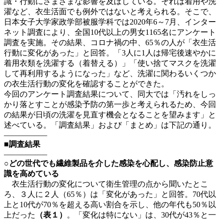
識・行動にさまざまな影響を及ぼしている。それは着用や洗
濯など、衣生活面でも例外ではないと考えられる。そこで、
日本女子大学家政学部被服学科では2020年6～7月、インター
ネット調査により、全国10代以上の男女1165名にアンケート
調査を実施。その結果、コロナ禍の中、65％の人が「衣生活
行動に変化があった」と回答。「3人に1人は帰宅後速やかに
着用衣類を洗濯する（着替える）」「使い捨てマスクを洗濯
して再利用するようになった」など、洗濯に関わるいくつか
の衣生活行動の変化を確認することができた。
今回のアンケート調査結果について、同大では「汚れをしっ
かり落とすことが感染予防の第一歩と考えられるため、今回
の結果が日頃の洗濯を見直す機会となることを望みます」と
述べている。「調査結果」および「まとめ」は下記の通り。
—————–
■調査結果
—————–
○どの世代でも繊維製品を介した感染を心配し、感染防止意
識を高めている
衣生活行動の変化について衛生管理の点から聞いたとこ
ろ、３人に２人（65％）は「変化があった」と回答。70代以
上と10代が70％を超える高い割合を示し、他の年代も50％以
上だった
（表１）
。「変化は特にない」は、30代が43％と一