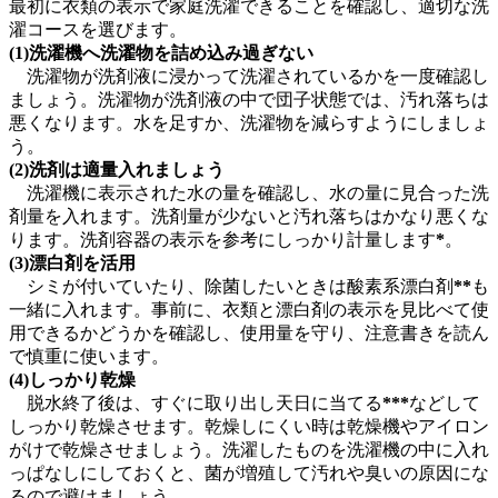
最初に衣類の表示で家庭洗濯できることを確認し、適切な洗
濯コースを選びます。
(1)洗濯機へ洗濯物を詰め込み過ぎない
洗濯物が洗剤液に浸かって洗濯されているかを一度確認し
ましょう。洗濯物が洗剤液の中で団子状態では、汚れ落ちは
悪くなります。水を足すか、洗濯物を減らすようにしましょ
う。
(2)洗剤は適量入れましょう
洗濯機に表示された水の量を確認し、水の量に見合った洗
剤量を入れます。洗剤量が少ないと汚れ落ちはかなり悪くな
ります。洗剤容器の表示を参考にしっかり計量します
*
。
(3)漂白剤を活用
シミが付いていたり、除菌したいときは酸素系漂白剤
**
も
一緒に入れます。事前に、衣類と漂白剤の表示を見比べて使
用できるかどうかを確認し、使用量を守り、注意書きを読ん
で慎重に使います。
(4)しっかり乾燥
脱水終了後は、すぐに取り出し天日に当てる
***
などして
しっかり乾燥させます。乾燥しにくい時は乾燥機やアイロン
がけで乾燥させましょう。洗濯したものを洗濯機の中に入れ
っぱなしにしておくと、菌が増殖して汚れや臭いの原因にな
るので避けましょう。