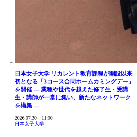
日本女子大学 リカレント教育課程が開設以来
初となる「3コース合同ホームカミングデー」
を開催 ― 業種や世代を越えた修了生・受講
生・講師が一堂に集い、新たなネットワーク
を構築 ―
2026.07.30 11:00
日本女子大学