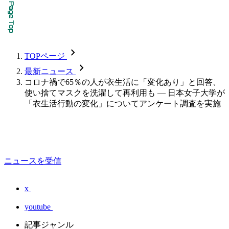
chevron_forward
TOPページ
chevron_forward
最新ニュース
コロナ禍で65％の人が衣生活に「変化あり」と回答、
使い捨てマスクを洗濯して再利用も — 日本女子大学が
「衣生活行動の変化」についてアンケート調査を実施
ニュースを受信
x
youtube
記事ジャンル