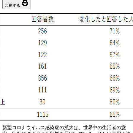
print
印刷する
新型コロナウイルス感染症の拡大は、世界中の生活者の意