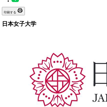
print
印刷する
日本女子大学