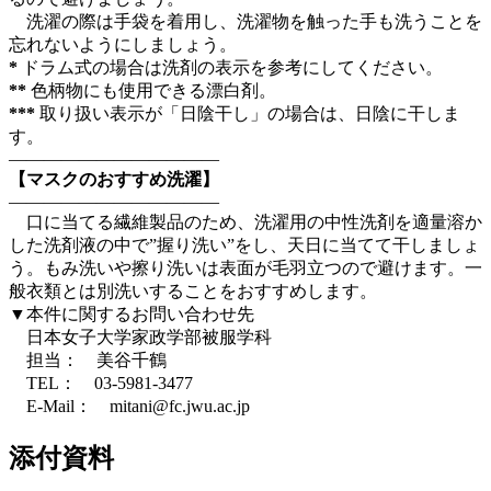
洗濯の際は手袋を着用し、洗濯物を触った手も洗うことを
忘れないようにしましょう。
*
ドラム式の場合は洗剤の表示を参考にしてください。
**
色柄物にも使用できる漂白剤。
***
取り扱い表示が「日陰干し」の場合は、日陰に干しま
す。
————————————
【マスクのおすすめ洗濯】
————————————
口に当てる繊維製品のため、洗濯用の中性洗剤を適量溶か
した洗剤液の中で”握り洗い”をし、天日に当てて干しましょ
う。もみ洗いや擦り洗いは表面が毛羽立つので避けます。一
般衣類とは別洗いすることをおすすめします。
▼本件に関するお問い合わせ先
日本女子大学家政学部被服学科
担当： 美谷千鶴
TEL： 03-5981-3477
E-Mail： mitani@fc.jwu.ac.jp
添付資料