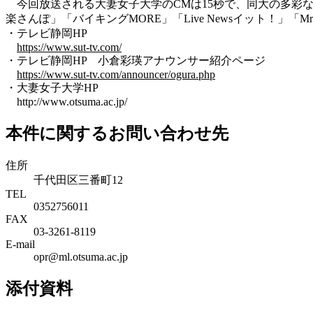
今回放送される大妻女子大学のCMは15秒で、同大の多彩な
楽さんぽ」「バイキングMORE」「Live Newsイット！」
・テレビ静岡HP
https://www.sut-tv.com/
・テレビ静岡HP 小倉彩瑛アナウンサー紹介ページ
https://www.sut-tv.com/announcer/ogura.php
・大妻女子大学HP
http://www.otsuma.ac.jp/
本件に関するお問い合わせ先
住所
千代田区三番町12
TEL
0352756011
FAX
03-3261-8119
E-mail
opr@ml.otsuma.ac.jp
添付資料