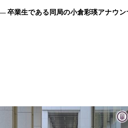
 — 卒業生である同局の小倉彩瑛アナウ