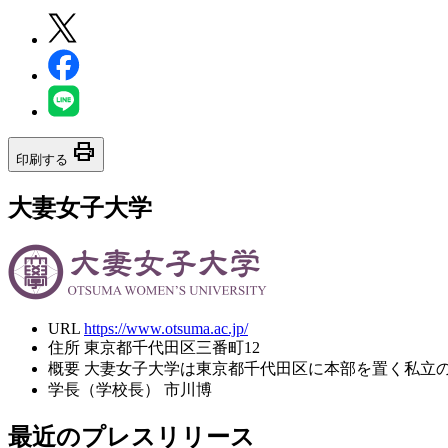
print
印刷する
大妻女子大学
URL
https://www.otsuma.ac.jp/
住所
東京都千代田区三番町12
概要
大妻女子大学は東京都千代田区に本部を置く私立
学長（学校長）
市川博
最近のプレスリリース