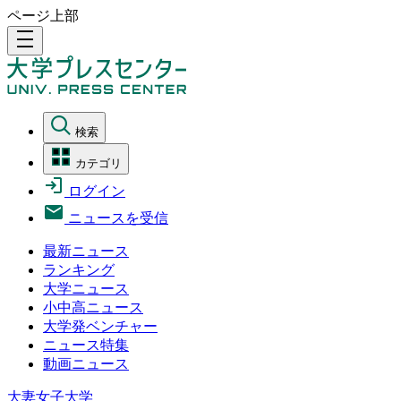
ページ上部
density_medium
検索
カテゴリ
ログイン
ニュースを受信
最新ニュース
ランキング
大学ニュース
小中高ニュース
大学発ベンチャー
ニュース特集
動画ニュース
大妻女子大学