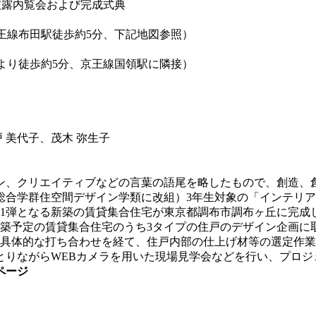
披露内覧会および完成式典
京王線布田駅徒歩約5分、下記地図参照）
り徒歩約5分、京王線国領駅に隣接）
 美代子、茂木 弥生子
、クリエイティブなどの言葉の語尾を略したもので、創造、
間総合学群住空間デザイン学類に改組）3年生対象の「インテリ
月に第1弾となる新築の賃貸集合住宅が東京都調布市調布ヶ丘に完成
新築予定の賃貸集合住宅のうち3タイプの住戸のデザイン企画に
の具体的な打ち合わせを経て、住戸内部の仕上げ材等の選定作
とりながらWEBカメラを用いた現場見学会などを行い、プロ
ページ