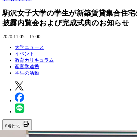
駒沢女子大学の学生が新築賃貸集合住宅
披露内覧会および完成式典のお知らせ
2020.11.05 15:00
大学ニュース
イベント
教育カリキュラム
産官学連携
学生の活動
print
印刷する