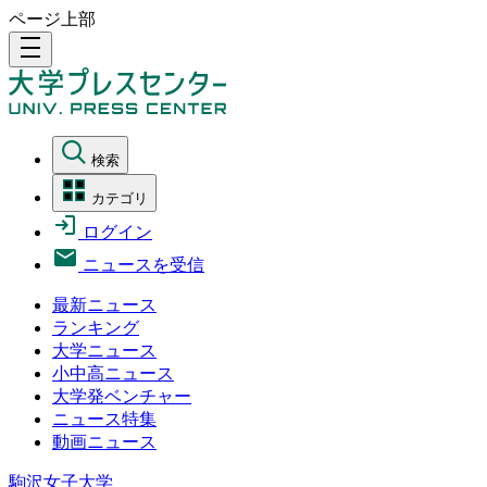
ページ上部
density_medium
検索
カテゴリ
ログイン
ニュースを受信
最新ニュース
ランキング
大学ニュース
小中高ニュース
大学発ベンチャー
ニュース特集
動画ニュース
駒沢女子大学