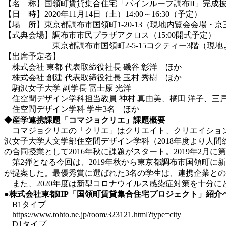
【名 称】国領町賃貸集合住宅「パインルーフ調布II」完成
【日 時】2020年11月14日（土）14:00～16:30（予定）
【場 所】東京都調布市国領町1-20-13（現地内覧会会場・
【式典会場】調布市市民プラザアクロス（15:00開式予定）
東京都調布市国領町2-5-15コクティー3階（現地よ
【出席予定者】
株式会社 東都 代表取締役社長 磯谷 彰洋 ほか
株式会社 創建 代表取締役社長 玉村 秀樹 ほか
駒沢女子大学 副学長 冨士原 光洋
住空間デザイン学科担当教員 神村 真由美、橘田 洋子、三戸
住空間デザイン学科 学生3名 ほか
◆産学連携課題「コマジョクリエ」課題概要
コマジョクリエの「クリエ」はクリエイト、クリエイション
沢女子大学人文学部住空間デザイン学科（2018年度より人
の合同授業として2016年秋に課題がスタート。2019年2
第2弾となる今回は、2019年秋から東京都調布市国領町に
が提案した。最優秀賞に選ばれた3名の学生は、連携企業と
また、2020年度は新型コロナウイルス感染症対策を十分に
●株式会社東都HP「国領町賃貸集合住宅プロジェクト」紹介
B1タイプ
https://www.tohto.ne.jp/room/323121.html?type=city
D1タイプ