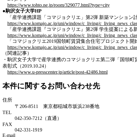
https://www.tohto.ne.jp/room/329077.html?type=city
●駒沢女子大学HP
「産学連携課題「コマジョクリエ」第2弾 新築マンション
https://www.komajo.ac.jp/uni/window/c_living/c_living_news_cla
「産学連携課題『コマジョクリエ』第2弾 学生提案による
https://www.komajo.ac.jp/uni/window/c_living/c_living_news_cla
「コマジョクリエ2019国領町賃貸集合住宅プロジェクト開
https://www.komajo.ac.jp/uni/window/c_living/c_living_news_cla
（関連記事）
・駒沢女子大学で産学連携のコマジョクリエ第二弾「国領町賃
表彰式（2019.10.24）
https://www.u-presscenter.jp/article/post-42486.html
本件に関するお問い合わせ先
住所
〒206-8511 東京都稲城市坂浜238番地
TEL
042-350-7212（直通）
FAX
042-331-1919
E-mail