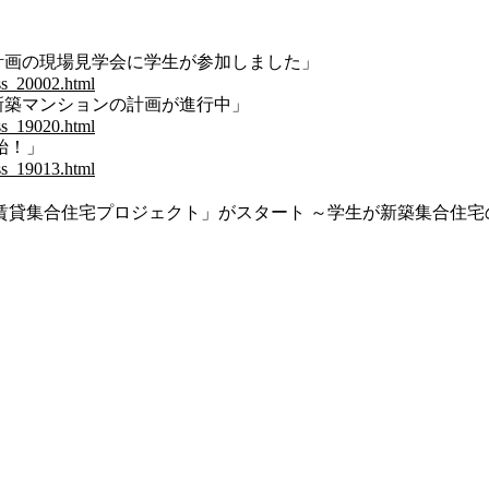
計画の現場見学会に学生が参加しました」
ss_20002.html
新築マンションの計画が進行中」
ss_19020.html
始！」
ss_19013.html
貸集合住宅プロジェクト」がスタート ～学生が新築集合住宅のデ