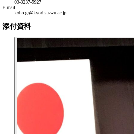
03-3237-5927
E-mail
koho.gr@kyoritsu-wu.ac.jp
添付資料