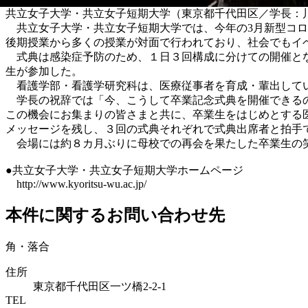
共立女子大学・共立女子短期大学（東京都千代田区／学長：川
共立女子大学・共立女子短期大学では、今年の3月新型コロ
後期授業から多くの授業が対面で行われており、社会でもイ
式典は感染症予防のため、１日３回構成に分けての開催とな
生が参加した。
看護学部・看護学研究科は、医療従事者を育成・輩出して
学長の祝辞では「今、こうして卒業記念式典を開催できるの
この機会にお集まりの皆さまと共に、卒業生をはじめとする
メッセージを残し、３回の式典それぞれで式典出席者と拍手
会場には約８カ月ぶりに母校での再会を果たした卒業生の
●共立女子大学・共立女子短期大学ホームページ
http://www.kyoritsu-wu.ac.jp/
本件に関するお問い合わせ先
角・落合
住所
東京都千代田区一ツ橋2-2-1
TEL