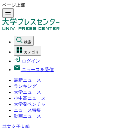
ページ上部
density_medium
検索
カテゴリ
ログイン
ニュースを受信
最新ニュース
ランキング
大学ニュース
小中高ニュース
大学発ベンチャー
ニュース特集
動画ニュース
共立女子大学