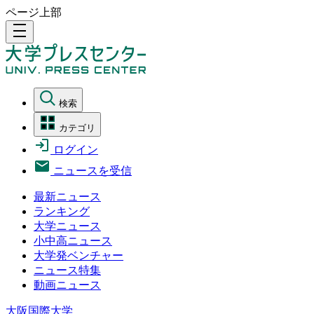
ページ上部
density_medium
検索
カテゴリ
ログイン
ニュースを受信
最新ニュース
ランキング
大学ニュース
小中高ニュース
大学発ベンチャー
ニュース特集
動画ニュース
大阪国際大学