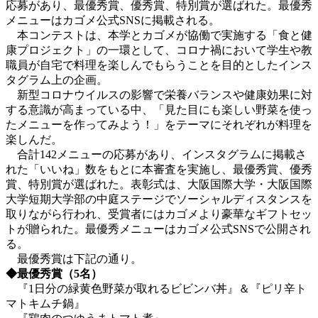
応募があり、最優秀賞、優秀賞、特別賞が選ばれた。最優秀
メニューはカゴメ公式SNSに掲載される。
本コンテストは、本学とカゴメが協働で実施する「食と健
康プロジェクト」の一環として、コロナ禍において学生や教
職員が自宅で料理を楽しんでもらうことを目的としたインス
タグラム上の企画。
新型コロナウイルスの影響で栄養バランスや健康効果に対
する意識が高まっている中、「見た目にも楽しい野菜を使っ
たメニューを作ってみよう！」をテーマにそれぞれが料理を
楽しんだ。
合計142メニューの応募があり、インスタグラムに掲載さ
れた「いいね」数をもとに本審査を実施し、最優秀賞、優秀
賞、特別賞が選ばれた。表彰式は、大阪国際大学・大阪国際
大学短期大学部の中庭ステージでソーシャルディスタンスを
取りながら行われ、受賞者にはカゴメより豪華なギフトセッ
トが贈られた。最優秀メニューはカゴメ公式SNSで公開され
る。
最優秀賞は下記の通り。
◆最優秀賞（5名）
『1日分の緑黄色野菜が取れるビビンバ丼』＆『ピリ辛ト
マトキムチ鍋』