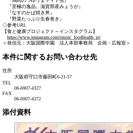
『鶏肉のつゆうまトマト煮』
『至極の逸品。滋賀県産みょうが』
『なすのかば焼き丼』
『野菜たっぷり生春巻き』
◇参考URL
【食と健康プロジェクト～インスタグラム】
https://www.instagram.com/oiuoic_foodhealth_pj/
＜発信元：大阪国際学園 法人本部事務局 企画・広報室＞
本件に関するお問い合わせ先
住所
大阪府守口市藤田町6-21-57
TEL
06-6907-4327
FAX
06-6907-4372
添付資料