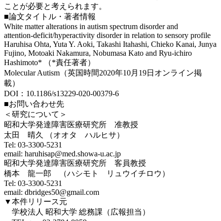
ことが必要と考えられます。
■論文タイトル・著者情報
White matter alterations in autism spectrum disorder and
attention‑deficit/hyperactivity disorder in relation to sensory profile
Haruhisa Ohta, Yuta Y. Aoki, Takashi Itahashi, Chieko Kanai, Junya
Fujino, Motoaki Nakamura, Nobumasa Kato and Ryu‑ichiro
Hashimoto* （*責任著者）
Molecular Autism（英国時間2020年10月19日オンライン掲
載）
DOI：10.1186/s13229-020-00379-6
■お問い合わせ先
＜研究について＞
昭和大学発達障害医療研究所 准教授
太田 晴久 （オオタ ハルヒサ）
Tel: 03-3300-5231
email: haruhisap@med.showa-u.ac.jp
昭和大学発達障害医療研究所 客員教授
橋本 龍一郎 （ハシモト リュウイチロウ）
Tel: 03-3300-5231
email: dbridges50@gmail.com
▼本件リリース元
学校法人 昭和大学 総務課（広報担当）