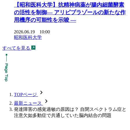
【昭和医科大学】抗精神病薬が腸内細菌酵素
の活性を制御― アリピプラゾールの新たな作
用機序の可能性を示唆 ―
2026.06.19 10:00
昭和医科大学
すべてを見る
chevron_forward
TOPページ
chevron_forward
最新ニュース
発達障害の感覚過敏の原因は？ 自閉スペクトラム症と
注意欠如多動症で共通していた脳内結合の問題