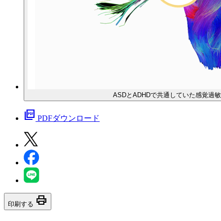
ASDとADHDで共通していた感覚過
picture_as_pdf
PDFダウンロード
print
印刷する