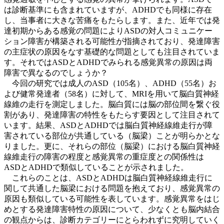
は診断基準にも含まれていますが、ADHDでも同様に存在
し、当事者に大きな苦痛をもたらします。また、近年では発
達初期からある感覚の問題によりASDの対人コミュニケー
ション障害が構築される可能性が指摘されており、発達障害
の主症状の原因をなす基礎的な問題としても注目されていま
す。それではASDとADHDでみられる感覚異常の原因は両
障害で異なるのでしょうか？
今回の研究では成人のASD（105名）、ADHD（55名）お
よび健常発達者（58名）に対して、MRIを用いて脳白質神経
線維の走行を測定しました。脳白質には脳の部位間を繋ぐ役
割があり、発達障害の特性をもたらす要因として注目されて
います。結果、ASDとADHDでは脳白質神経線維走行が障
害されている部位が共通している（脳梁）ことが明らかとな
りました。更に、それらの部位（脳梁）における脳白質神経
線維走行の障害の程度と感覚異常の重症度との関係性は
ASDとADHDで類似していることが示されました。
これらのことは、ASDとADHDは脳白質神経線維走行に
関して共通した脳梁における問題を抱えており、感覚異常の
原因も類似している可能性を表しています。感覚異常をはじ
めとする発達障害特性の原因について、少なくとも脳内結合
の観点からは、診断カテゴリーにとらわれずに究明していく