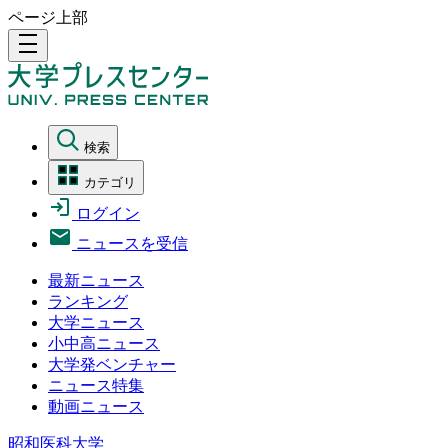
ページ上部
density_medium
検索
カテゴリ
ログイン
ニュースを受信
最新ニュース
ランキング
大学ニュース
小中高ニュース
大学発ベンチャー
ニュース特集
動画ニュース
昭和医科大学