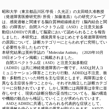
昭和大学（東京都品川区/学長：久光正）の太田晴久准教授
（発達障害医療研究所/ 所長：加藤進昌）らの研究グループ
は、感覚過敏と関連する脳白質神経線維走行（脳内結合と関
係）の障害が、自閉スペクトラム症（ASD）と注意欠如多
動症(ADHD)で共通して脳梁において認められることを報告
しました。本研究は、感覚異常をはじめとする発達障害特性
の原因について、診断カテゴリーにとらわれずに究明してい
く必要性を示したものです。
本研究結果は英科学誌の『Molecular Autism』（2020年10月
19日オンライン掲載）に掲載されました。
自閉スペクトラム症（ASD）と注意欠如多動症
（ADHD）は共に神経発達障害の一種です。ASDは対人コ
ミュニケーション障害とこだわり行動、ADHDは不注意、衝
動・多動性といった特性を主な症状とします。両障害は全く
異なる主症状を持つことから、それぞれ独立した診断カテゴ
リーに分類されています。しかし実際には両障害は非常に並
存しやすく、現状の診断分類の妥当性についても、脳の構造
や機能の観点から検証していくことが求められています。
ASDとADHDに共通してみられる代表的な症状として、
感覚過敏を中心とする感覚の異常が挙げられます。ASDで