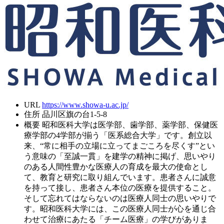
URL
https://www.showa-u.ac.jp/
住所
品川区旗の台1-5-8
概要
昭和医科大学は医学部、歯学部、薬学部、保健医
療学部の4学部が揃う「医系総合大学」です。創立以
来、“常に相手の立場に立ってまごころを尽くす”とい
う意味の「至誠一貫」を建学の精神に掲げ、思いやり
のある人間性豊かな医療人の育成を最大の使命とし
て、教育と研究に取り組んでいます。患者さんに誠意
を持って接し、患者さん本位の医療を提供すること。
そして忘れてはならないのは医療人同士の思いやりで
す。昭和医科大学には、この医療人同士が心を通じ合
わせて治療にあたる「チーム医療」の学びがありま