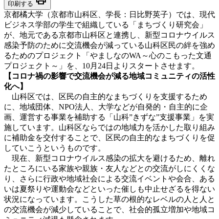
印刷する
京都橘大学（京都市山科区、学長：日比野英子）では、現代
ビジネス学部の学生で組織している「まちづくり研究会」
が、地元である京都市山科区と連携し、新型コロナウイルス
感染予防のために交流機会が減っている山科区民の絆を強め
るためのプロジェクト「やましなのWA～心のこもった文通
プロジェクト～」を、10月24日よりスタートさせます。
【コロナ禍の影響で交流機会が減る地域コミュニティの活性
化へ】
山科区では、区民の自主的なまちづくりを支援するため
に、地域団体、NPO法人、大学などが自発的・自主的に企
画、運営する事業を補助する「山科”きずな”支援事業」を実
施しています。山科区ならではの地域力を活かした取り組み
に補助金を交付することで、区民の自主的なまちづくりを促
していこうというものです。
現在、新型コロナウイルス感染の拡大を避けるため、離れ
たところにいる家族や親族・友人などとの交流がしにくくな
り、さらに行政や地域社会による交流イベントや会合、ある
いは夏祭りや運動会などといった催しも中止せざるを得ない
状況になっています。こうした草の根的なレベルの人と人と
の交流機会が減少していることで、社会的孤立増加や地域コ