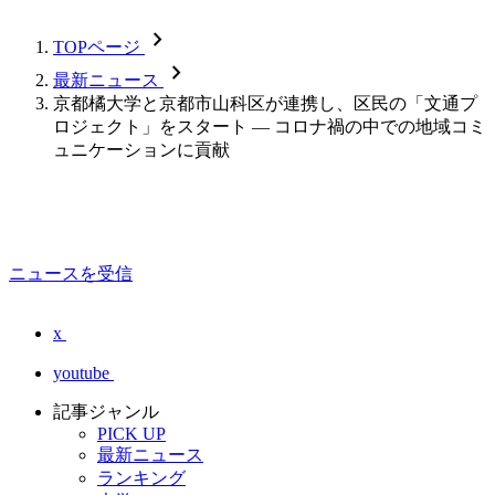
chevron_forward
TOPページ
chevron_forward
最新ニュース
京都橘大学と京都市山科区が連携し、区民の「文通プ
ロジェクト」をスタート — コロナ禍の中での地域コミ
ュニケーションに貢献
ニュースを受信
x
youtube
記事ジャンル
PICK UP
最新ニュース
ランキング