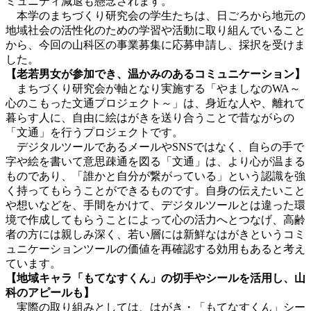
ミュニティ減退も懸念されます。
本学のまちづくり研究会の学生たちは、日ごろから地元の
地域社会の活性化のための学習や活動に取り組んでいること
から、今回の山科区の事業募集に応募申請し、採択を受けま
した。
【老若男女が参加でき、温かみのあるコミュニケーション】
まちづくり研究会が軸となり実施する「やましなのWA～
心のこもった文通プロジェクト～」は、身近な人や、離れて
暮らす人に、自由に絵はがきを送り合うことで昔ながらの
「文通」を行うプロジェクトです。
デジタルツールであるメールやSNSではなく、自らの手で
字や絵を書いて意思疎通を図る「文通」は、より心が温まる
ものであり、「誰かと自分が繋がっている」という認識を強
く持ってもらうことができるものです。自身の伝えたいこと
や想いなどを、手間をかけて、デジタルツールとは違った環
境で作成してもらうことによって心の活力へとつなげ、高齢
者の方には親しみ深く、若い層には新鮮なはがきというコミ
ュニケーションツールの価値を再確認する効用もあると考え
ています。
【地域キャラ「もてなすくん」の切手やシールを活用し、山
科のアピールも】
実際の取り組みとしては、はがき・「もてなすくん」シー