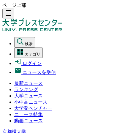
ページ上部
density_medium
検索
カテゴリ
ログイン
ニュースを受信
最新ニュース
ランキング
大学ニュース
小中高ニュース
大学発ベンチャー
ニュース特集
動画ニュース
京都橘大学