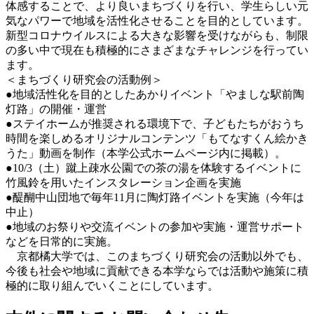
体感することで、より良いまちづくりを行い、学生らしい元
気なパワーで地域を活性化させることを目的としています。
新型コロナウイルスによる大きな影響を受けながらも、制限
の多い中で現在も積極的にさまざまなチャレンジを行ってい
ます。
＜まちづくり研究会の活動例＞
●地域活性化を目的としたあかりイベント「やましな駅前陶
灯路」の開催・運営
●ステイホームが推奨される環境下で、子どもたちがおうち
時間を楽しめるオリジナルコンテンツ「もてなすくん絵かき
うた」動画を制作（本学公式ホームページ内に掲載）。
●10/3（土）蹴上疎水公園での茶の湯を体験するイベントに
竹風鈴を用いたインスタレーション企画を実施
●醍醐中山団地で毎年11月に陶灯路イベントを実施（今年は
中止）
●地域のお祭りや交流イベントの参加や実施・運営サポート
などを日常的に実施。
京都橘大学では、このまちづくり研究会の活動以外でも、
今後も社会や地域に貢献できる本学ならでは活動や施策に積
極的に取り組んでいくことにしています。