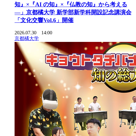
知』×『AI の知』×『仏教の知』から考える
―」京都橘大学 新学部新学科開設記念講演会
「文化交響Vol.6」開催
2026.07.30 14:00
京都橘大学