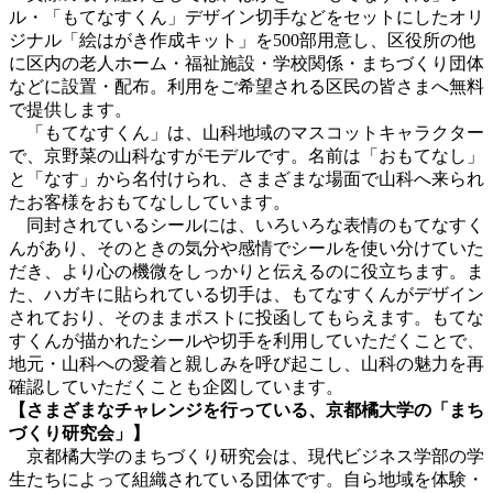
ル・「もてなすくん」デザイン切手などをセットにしたオリ
ジナル「絵はがき作成キット」を500部用意し、区役所の他
に区内の老人ホーム・福祉施設・学校関係・まちづくり団体
などに設置・配布。利用をご希望される区民の皆さまへ無料
で提供します。
「もてなすくん」は、山科地域のマスコットキャラクター
で、京野菜の山科なすがモデルです。名前は「おもてなし」
と「なす」から名付けられ、さまざまな場面で山科へ来られ
たお客様をおもてなししています。
同封されているシールには、いろいろな表情のもてなすく
んがあり、そのときの気分や感情でシールを使い分けていた
だき、より心の機微をしっかりと伝えるのに役立ちます。ま
た、ハガキに貼られている切手は、もてなすくんがデザイン
されており、そのままポストに投函してもらえます。もてな
すくんが描かれたシールや切手を利用していただくことで、
地元・山科への愛着と親しみを呼び起こし、山科の魅力を再
確認していただくことも企図しています。
【さまざまなチャレンジを行っている、京都橘大学の「まち
づくり研究会」】
京都橘大学のまちづくり研究会は、現代ビジネス学部の学
生たちによって組織されている団体です。自ら地域を体験・