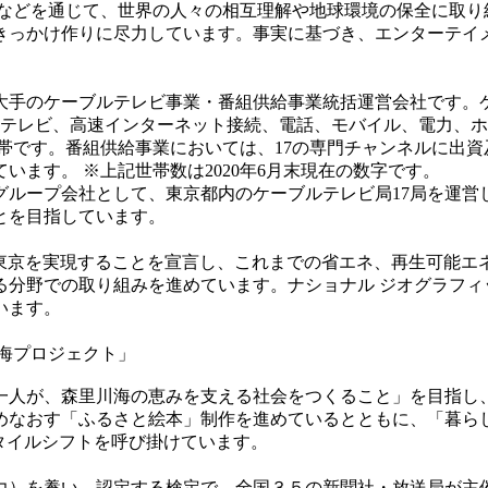
などを通じて、世界の人々の相互理解や地球環境の保全に取り
きっかけ作りに尽力しています。事実に基づき、エンターテイ
最大手のケーブルテレビ事業・番組供給事業統括運営会社です
ブルテレビ、高速インターネット接続、電話、モバイル、電力、
世帯です。番組供給事業においては、17の専門チャンネルに出資
ます。 ※上記世帯数は2020年6月末現在の数字です。
グループ会社として、東京都内のケーブルテレビ局17局を運営
とを目指しています。
ョン東京を実現することを宣言し、これまでの省エネ、再生可能
分野での取り組みを進めています。ナショナル ジオグラフィッ
います。
海プロジェクト」
一人が、森里川海の恵みを支える社会をつくること」を目指し
めなおす「ふるさと絵本」制作を進めているとともに、「暮ら
タイルシフトを呼び掛けています。
）を養い、認定する検定で、全国３５の新聞社・放送局が主催