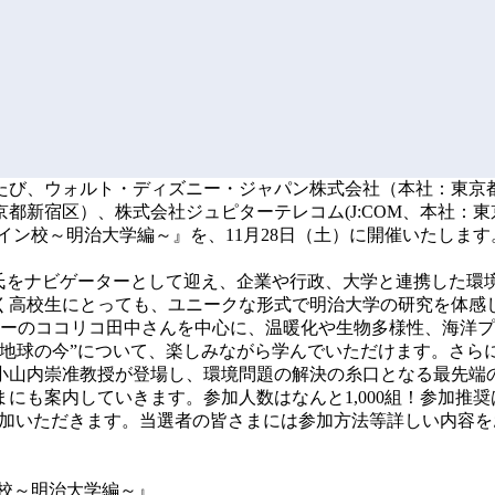
たび、ウォルト・ディズニー・ジャパン株式会社（本社：東京都
都新宿区）、株式会社ジュピターテレコム(J:COM、本社：
ン校～明治大学編～』を、11月28日（土）に開催いたします。
氏をナビゲーターとして迎え、企業や行政、大学と連携した環境
く高校生にとっても、ユニークな形式で明治大学の研究を体感
ターのココリコ田中さんを中心に、温暖化や生物多様性、海洋
地球の今”について、楽しみながら学んでいただけます。さらに
小山内崇准教授が登場し、環境問題の解決の糸口となる最先端
にも案内していきます。参加人数はなんと1,000組！参加推
参加いただきます。当選者の皆さまには参加方法等詳しい内容を
校～明治大学編～』