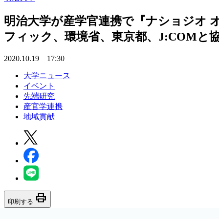
明治大学が産学官連携で『ナショジオ 
フィック、環境省、東京都、J:COM
2020.10.19 17:30
大学ニュース
イベント
先端研究
産官学連携
地域貢献
print
印刷する