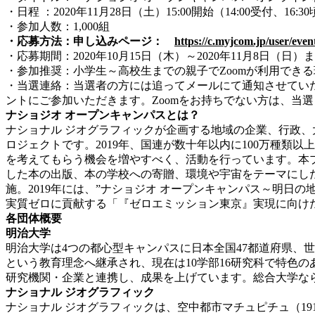
・日程 ：2020年11月28日（土）15:00開始（14:00受付、16:
・参加人数：1,000組
・応募方法：申し込みページ：
https://c.myjcom.jp/user/even
・応募期間：2020年10月15日（木）～2020年11月8日（日）
・参加推奨：小学生～高校生までの親子でZoomが利用でき
・当選連絡：当選者の方には追ってメールにて通知させていた
ントにご参加いただきます。Zoomをお持ちでない方は、当
ナショジオ オープンキャンパスとは？
ナショナル ジオグラフィックが企画する地域の企業、行政、
ロジェクトです。2019年、国連が数十年以内に100万種
を考えてもらう機会を増やすべく、活動を行っています。本
した本の出版、本の学校への寄贈、環境や宇宙をテーマにした
施。2019年には、”ナショジオ オープンキャンパス～明日の地
実質ゼロに貢献する「『ゼロエミッション東京』実現に向け
各団体概要
明治大学
明治大学は4つの都心型キャンパスに日本全国47都道府県、
という教育理念へ継承され、現在は10学部16研究科で特色
研究機関・企業と連携し、成果を上げています。総合大学な
ナショナル ジオグラフィック
ナショナル ジオグラフィックは、空中都市マチュピチュ（19