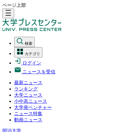
ページ上部
density_medium
検索
カテゴリ
ログイン
ニュースを受信
最新ニュース
ランキング
大学ニュース
小中高ニュース
大学発ベンチャー
ニュース特集
動画ニュース
明治大学