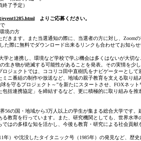
30頃終了予定）
t/event1285.html
よりご応募ください。
まで
る環境の方
だきます。また当選通知の際に、当選者の方に対し、Zoomの
選した際に無料でダウンロード出来るリンクも合わせてお知ら
大学と連携し、環境など学校で学ぶ機会は多くはないが大切なこ
類以上の生き物が絶滅する可能性があることを発表。その実情を
プロジェクトでは、ココリコ田中直樹氏をナビゲーターとして
ミニ番組の制作や放送など、地域の親子教育を支える取り組みを
球を守るプロジェクト～”を新たにスタートさせ、FOXネットワーク
た包括連携協定」を締結するなど、更に積極的に取り組みを推
世界56の国・地域から3万人以上の学生が集まる総合大学です
のある教育を行っています。また、研究機関としても、世界水
らではの多様な知を活かし、今後も教育・研究による社会貢献
11年）や沈没したタイタニック号（1985年）の発見など、歴