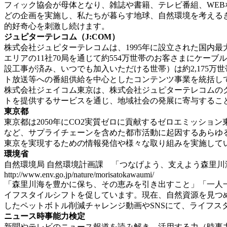
フィック協会が母体となり、雑誌や書籍、テレビ番組、WEB
どの企画を実施し、私たちが暮らす地球、自然環境を考える
的好奇心を刺激し続けます。
ジュピターテレコム（J:COM）
株式会社ジュピターテレコムは、1995年に設立された国内
エリアの11社70局を通じて約554万世帯のお客さまにケー
設工事が済み、いつでも加入いただける世帯）は約2,175万
ト放送等への番組供給を中心としたコンテンツ事業を統括してい
株式会社ジェイコム東京は、株式会社ジュピターテレコムの
トを提供するサービスを通じ、地域社会の発展に寄与するこ
東京都
東京都は2050年にCO2実質ゼロに貢献するゼロエミッシ
など、サプライチェーンを含めた都市活動に起因するあらゆる
東京を実現するための情報発信や様々な取り組みを実施して
環境省
自然環境局 自然環境計画課 「つなげよう、支えよう森里川
http://www.env.go.jp/nature/morisatokawaumi/
「森里川海を豊かに保ち、その恵みを引き出すこと」「一人
イフスタイルシフトを促しています。現在、自然資源を見つ
したペットボトル削減チャレンジ動画やSNSにて、ライフス
ニュース時事能力検定
新聞やテレビのニュース報道を読み解き、活用する力（時事力