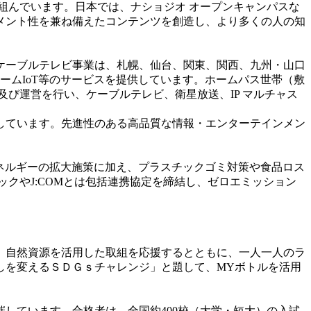
組んでいます。日本では、ナショジオ オープンキャンパスな
メント性を兼ね備えたコンテンツを創造し、より多くの人の知
。ケーブルテレビ事業は、札幌、仙台、関東、関西、九州・山口
ホームIoT等のサービスを提供しています。ホームパス世帯（敷
及び運営を行い、ケーブルテレビ、衛星放送、IP マルチャス
しています。先進性のある高品質な情報・エンターテインメン
エネルギーの拡大施策に加え、プラスチックゴミ対策や食品ロス
クやJ:COMとは包括連携協定を締結し、ゼロエミッション
、自然資源を活用した取組を応援するとともに、一人一人のラ
しを変えるＳＤＧｓチャレンジ」と題して、MYボトルを活用
しています。合格者は、全国約400校（大学・短大）の入試