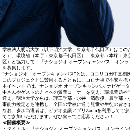
学校法人明治大学（以下明治大学、東京都千代田区）はこの
オ）、環境省（本庁：東京都千代田区）、東京都（本庁：東京
区）と協力して、『ナショジオ オープンキャンパス オンライ
を募集します。
”ナショジオ オープンキャンパス”とは、ココリコ田中直樹
このプロジェクトに賛同するとともに、コロナ禍で不安を抱
本イベントでは、ナショジオ オープンキャンパス ナビゲー
中さんやゲストの方々への質問コーナーを交え、環境問題や”
迎え、明治大学からは、理工学部・永井一清教授、農学部・
事能力検定とも連携し、全国の学校に通う児童や生徒の皆さま
なお、参加当選者は、ビデオ会議アプリZoomを利用してご
てご参加いただけます。ぜひ奮ってご応募ください！
≪開催概要≫
・タイトル：『ナショジオ オープンキャンパス オンライン