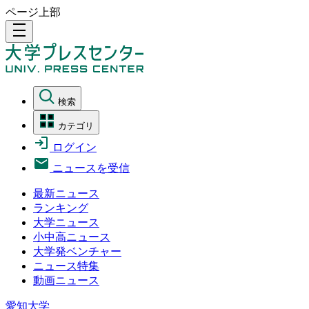
ページ上部
density_medium
検索
カテゴリ
ログイン
ニュースを受信
最新ニュース
ランキング
大学ニュース
小中高ニュース
大学発ベンチャー
ニュース特集
動画ニュース
愛知大学