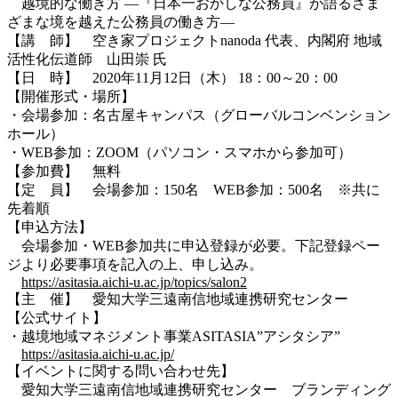
越境的な働き方 ―『日本一おかしな公務員』が語るさま
ざまな境を越えた公務員の働き方―
【講 師】 空き家プロジェクトnanoda 代表、内閣府 地域
活性化伝道師 山田崇 氏
【日 時】 2020年11月12日（木） 18：00～20：00
【開催形式・場所】
・会場参加：名古屋キャンパス（グローバルコンベンション
ホール）
・WEB参加：ZOOM（パソコン・スマホから参加可）
【参加費】 無料
【定 員】 会場参加：150名 WEB参加：500名 ※共に
先着順
【申込方法】
会場参加・WEB参加共に申込登録が必要。下記登録ペー
ジより必要事項を記入の上、申し込み。
https://asitasia.aichi-u.ac.jp/topics/salon2
【主 催】 愛知大学三遠南信地域連携研究センター
【公式サイト】
・越境地域マネジメント事業ASITASIA”アシタシア”
https://asitasia.aichi-u.ac.jp/
【イベントに関する問い合わせ先】
愛知大学三遠南信地域連携研究センター ブランディング