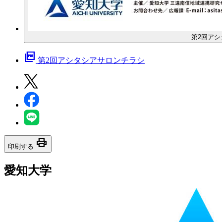
第2回アシ
picture_as_pdf
第2回アシタシアサロンチラシ
print
印刷する
愛知大学