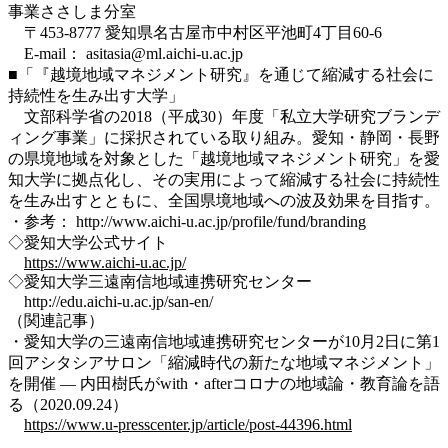
事業ささしま分室
〒453-8777 愛知県名古屋市中村区平池町4丁目60-6
E-mail： asitasia@ml.aichi-u.ac.jp
■「『越境地域マネジメント研究』を通じて縮減する社会に
持続性を生み出す大学」
文部科学省の2018（平成30）年度「私立大学研究ブランデ
ィング事業」に採択されている取り組み。愛知・静岡・長野
の県境地域を対象とした「越境地域マネジメント研究」を愛
知大学に拠点化し、その実用によって縮減する社会に持続性
を生み出すとともに、全国県境地域への波及効果を目指す。
・参考： http://www.aichi-u.ac.jp/profile/fund/branding
◇愛知大学公式サイト
https://www.aichi-u.ac.jp/
◇愛知大学三遠南信地域連携研究センター
http://edu.aichi-u.ac.jp/san-en/
（関連記事）
・愛知大学の三遠南信地域連携研究センターが10月2日に第1
回アシタシアサロン「縮減時代の新たな地域マネジメント」
を開催 — 内田樹氏がwith・afterコロナの地域論・教育論を語
る（2020.09.24）
https://www.u-presscenter.jp/article/post-44396.html