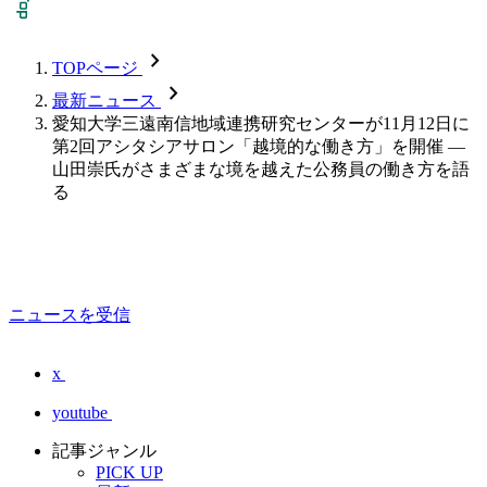
chevron_forward
TOPページ
chevron_forward
最新ニュース
愛知大学三遠南信地域連携研究センターが11月12日に
第2回アシタシアサロン「越境的な働き方」を開催 —
山田崇氏がさまざまな境を越えた公務員の働き方を語
る
ニュースを受信
x
youtube
記事ジャンル
PICK UP