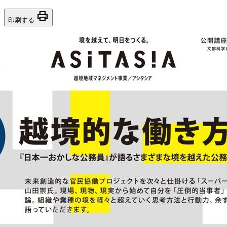
print
印刷する