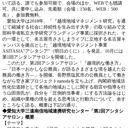
いて語る。誰でも参加可能で、会場のほか、WEBでも聴講
可。共に要申し込み、先着順（会場：150名、WEB：500
名）。参加費無料。
愛知大学は2018年、「『越境地域マネジメント研究』を通
じて縮減する社会に持続性を生み出す大学」の取り組みで文
部科学省私立大学研究ブランディング事業に採択された。そ
の一環として、名古屋市ささしまライブに立地する名古屋キ
ャンパスを拠点とした「越境地域マネジメント事業
ASITASIA”アシタシア”（明日のくに）」を発足。10月には
第1回アシタシアサロンを開催した。
このたび、第2回アシタシアサロン「『越境的な働き方』
―『日本一おかしな公務員』が語るさまざまな境を越えた公
務員の働き方―」を開催。長野県塩尻市の公務員として働き
ながら空き家プロジェクトnanodaを立ち上げ、内閣府地域活
性化伝道師として各地の地域おこしに関する助言や指導を行
う山田崇氏が、自分を「圧倒的当事者」にする方法論をはじ
め、組織や業種の境を超える思考法と行動力について、余す
ところなく語る。概要は下記の通り。
◆愛知大学三遠南信地域連携研究センター「第2回アシタシ
アサロン」概要
【テーマ】