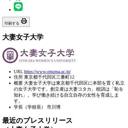
print
印刷する
大妻女子大学
URL
https://www.otsuma.ac.jp/
住所
東京都千代田区三番町12
概要
大妻女子大学は東京都千代田区に本部を置く私立
の女子大学です。創立者は大妻コタカ。校訓は「恥を
知れ」。学び働き続ける自立自存の女性を育成しま
す。
学長（学校長）
市川博
最近のプレスリリース