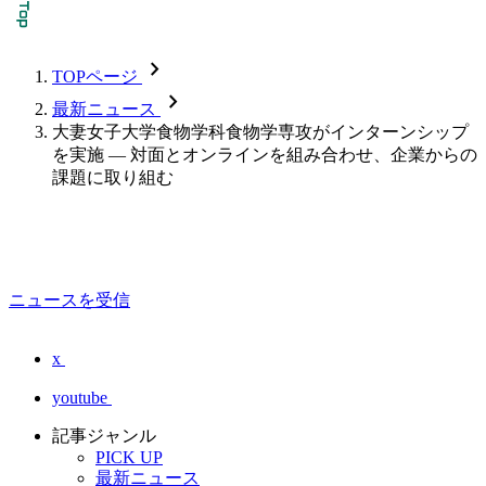
chevron_forward
TOPページ
chevron_forward
最新ニュース
大妻女子大学食物学科食物学専攻がインターンシップ
を実施 — 対面とオンラインを組み合わせ、企業からの
課題に取り組む
ニュースを受信
x
youtube
記事ジャンル
PICK UP
最新ニュース