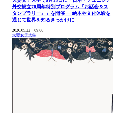
大妻女子大学で6月13日に「日本・チュニジア
外交樹立70周年特別プログラム『お話会＆ス
タンプラリー』」を開催 ― 絵本や文化体験を
通じて世界を知るきっかけに
2026.05.22 09:00
大妻女子大学