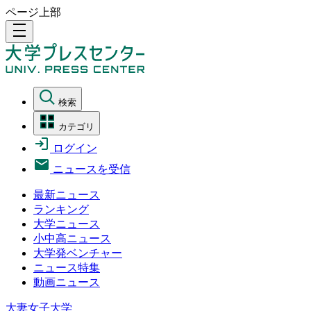
ページ上部
density_medium
検索
カテゴリ
ログイン
ニュースを受信
最新ニュース
ランキング
大学ニュース
小中高ニュース
大学発ベンチャー
ニュース特集
動画ニュース
大妻女子大学