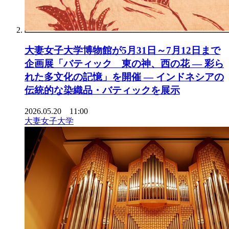
大妻女子大学博物館が5月31日～7月12日まで
企画展「バティック 東の神、西の花 ― 彩ら
れた多文化の記憶」を開催 ― インドネシアの
伝統的な染織品・バティックを展示
2026.05.20 11:00
大妻女子大学