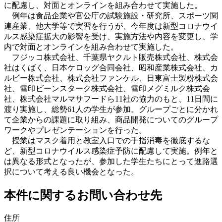
に配慮し、対面とオンラインを組み合わせて実施した。
例年は食品企業や官公庁の試験施設・研究所、スポーツ関
連産業、他大学等で実習を行うが、今年度は新型コロナウイ
ルス感染症拡大の影響を受け、実施方法や内容を変更し、学
内で対面とオンラインを組み合わせて実施した。
フジッコ株式会社、千葉県ヤクルト販売株式会社、株式会
社はくばく、日本ケロッグ合同会社、昭和産業株式会社、カ
ルビー株式会社、株式会社ファンケル、日東富士製粉株式会
社、雪印ビーンスターク株式会社、雪印メグミルク株式会
社、株式会社マルマサフードら11社の協力のもと、11日間に
渡り実施し、総勢61人の学生が参加。グループごとに分かれ
て企業からの課題に取り組み、商品開発についてのグループ
ワークやプレゼンテーションを行った。
授業はマスク着用と教室入口での手指消毒を徹底するな
ど、新型コロナウイルス感染症予防に配慮して実施。例年と
は異なる形式となったが、参加した学生たちにとって進路選
択について考える良い機会となった。
本件に関するお問い合わせ先
住所