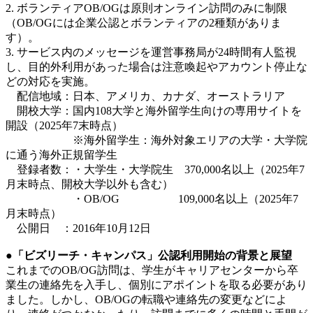
2. ボランティアOB/OGは原則オンライン訪問のみに制限
（OB/OGには企業公認とボランティアの2種類がありま
す）。
3. サービス内のメッセージを運営事務局が24時間有人監視
し、目的外利用があった場合は注意喚起やアカウント停止な
どの対応を実施。
配信地域：日本、アメリカ、カナダ、オーストラリア
開校大学：
国内108大学と海外留学生向けの専用サイトを
開設（2025年7末時点）
※海外留学生：海外対象エリアの大学・大学院
に通う海外正規留学生
登録者数：
・大学生・大学院生 370,000名以上（2025年7
月末時点、開校大学以外も含む）
・OB/OG 109,000名以上（2025年7
月末時点）
公開日 ：
2016年10月12日
●「ビズリーチ・キャンパス」公認利用開始の背景と展望
これまでのOB/OG訪問は、学生がキャリアセンターから卒
業生の連絡先を入手し、個別にアポイントを取る必要があり
ました。しかし、OB/OGの転職や連絡先の変更などによ