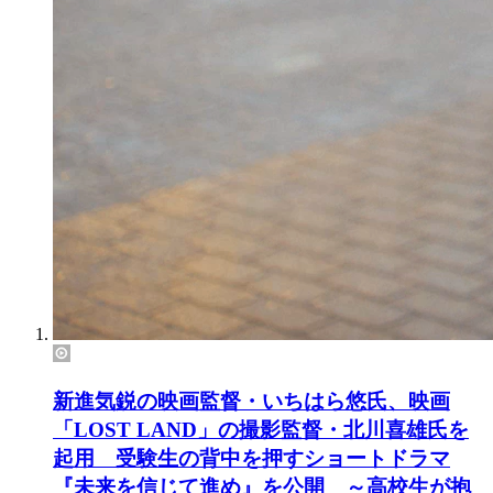
新進気鋭の映画監督・いちはら悠氏、映画
「LOST LAND」の撮影監督・北川喜雄氏を
起用 受験生の背中を押すショートドラマ
『未来を信じて進め』を公開 ～高校生が抱