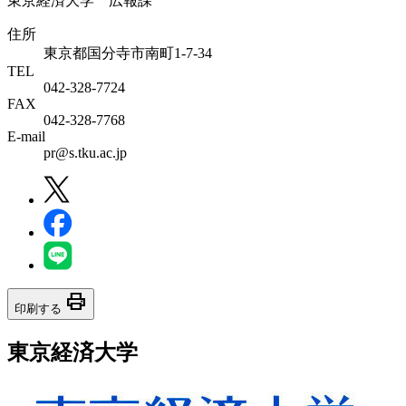
東京経済大学 広報課
住所
東京都国分寺市南町1-7-34
TEL
042-328-7724
FAX
042-328-7768
E-mail
pr@s.tku.ac.jp
print
印刷する
東京経済大学