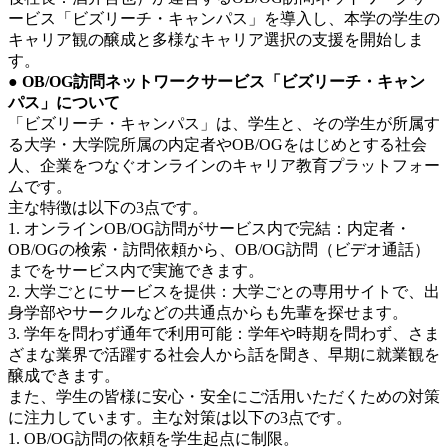
ービス「ビズリーチ・キャンパス」を導入し、本学の学生の
キャリア観の醸成と多様なキャリア選択の支援を開始しま
す。
● OB/OG訪問ネットワークサービス「ビズリーチ・キャン
パス」について
「ビズリーチ・キャンパス」は、学生と、その学生が所属す
る大学・大学院所属の内定者やOB/OGをはじめとする社会
人、企業をつなぐオンラインのキャリア教育プラットフォー
ムです。
主な特徴は以下の3点です。
1. オンラインOB/OG訪問がサービス内で完結：内定者・
OB/OGの検索・訪問依頼から、OB/OG訪問（ビデオ通話）
までをサービス内で実施できます。
2. 大学ごとにサービスを提供：大学ごとの専用サイトで、出
身学部やサークルなどの共通点からも先輩を探せます。
3. 学年を問わず通年で利用可能：学年や時期を問わず、さま
ざまな業界で活躍する社会人から話を聞き、早期に就業観を
醸成できます。
また、学生の皆様に安心・安全にご活用いただくための対策
に注力しています。主な対策は以下の3点です。
1. OB/OG訪問の依頼を学生起点に制限。