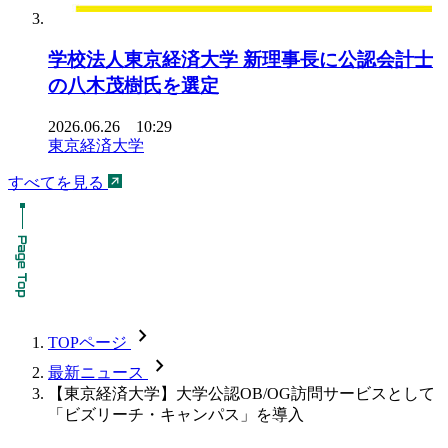
学校法人東京経済大学 新理事長に公認会計士
の八木茂樹氏を選定
2026.06.26 10:29
東京経済大学
すべてを見る
chevron_forward
TOPページ
chevron_forward
最新ニュース
【東京経済大学】大学公認OB/OG訪問サービスとして
「ビズリーチ・キャンパス」を導入