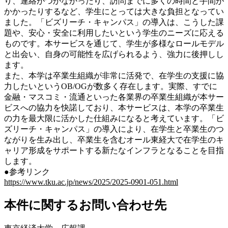
り、連絡がつかなかったり、訪問までに多くの時間と手間が
かかったりするなど、学生にとっては大きな負担となってい
ました。「ビズリーチ・キャンパス」の導入は、こうした課
題や、安心・安全に利用したいという学生のニーズに応える
ものです。本サービスを通じて、学生が多様なロールモデル
と出会い、自身の可能性を広げられるよう、強力に後押しし
ます。
また、本学は卒業生組織が非常に活発で、在学生の支援に協
力したいというOB/OGが数多く存在します。実際、すでに
金融・マスコミ・流通といった各業界の卒業生組織が本サー
ビスへの協力を快諾しており、本サービスは、本学の卒業生
の力を最大限に活かした仕組みになると考えています。「ビ
ズリーチ・キャンパス」の導入により、在学生と卒業生のつ
ながりを生み出し、卒業生を含むオール東経大で在学生のキ
ャリア形成をサポートする新たなインフラとなることを目指
します。
●参考リンク
https://www.tku.ac.jp/news/2025/2025-0901-051.html
本件に関するお問い合わせ先