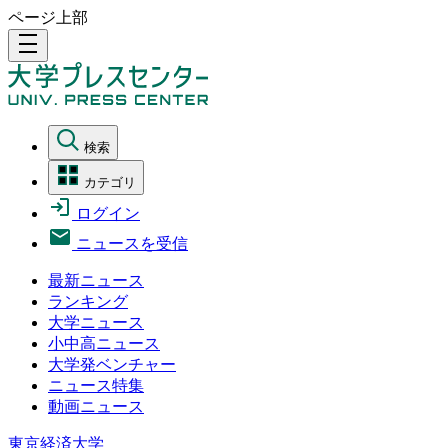
ページ上部
density_medium
検索
カテゴリ
ログイン
ニュースを受信
最新ニュース
ランキング
大学ニュース
小中高ニュース
大学発ベンチャー
ニュース特集
動画ニュース
東京経済大学