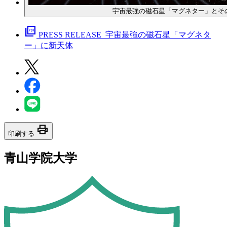
宇宙最強の磁石星「マグネター」とそ
picture_as_pdf
PRESS RELEASE_宇宙最強の磁石星「マグネタ
ー」に新天体
print
印刷する
青山学院大学