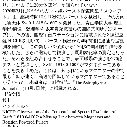
り、これまでに20天体ほどしか知られていない。
2020年3月にNASAのガンマ線バースト探査衛星「スウィフ
ト」は、継続時間10ミリ秒程のバーストを検出し、その方向
に新天体 Swift J1818.0-1607 を発見した。青山学院大学 理工
学部 物理・数理学科 坂本貴紀教授らの国際共同研究グルー
プは、その後、国際宇宙ステーションに搭載されたX線望遠
鏡 NICERを用いて、バースト検出から4時間後に迅速な追観
測を開始し、この新しいX線源から1.36秒の周期的な信号を
検出した。さらに継続して観測し、周期変化率の測定も行っ
た。それらを組み合わせることで、表面磁場の強さを270億
テスラと見積もり、Swift J1818.0-1607 がマグネターである
ことを突き止めた。これは、知られているマグネターの中で
最も自転が速く、高速で回転しているマグネターであること
が分かった。本研究は、科学雑誌『The Astrophysical
Journal』（10月7日付）に掲載される。
【論文情
報
＜タイトル＞
NICER Observation of the Temporal and Spectral Evolution of
Swift J1818.0-1607: a Missing Link between Magnetars and
Rotation Powered Pulsars