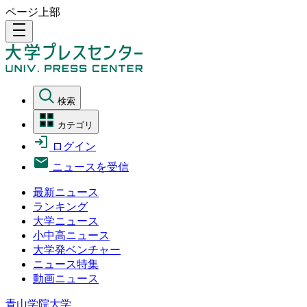
ページ上部
density_medium
検索
カテゴリ
ログイン
ニュースを受信
最新ニュース
ランキング
大学ニュース
小中高ニュース
大学発ベンチャー
ニュース特集
動画ニュース
青山学院大学