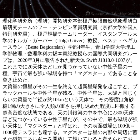
理化学研究所（理研）開拓研究本部榎戸極限自然現象理研白
眉研究チームのフー・チンピン客員研究員（京都大学外国人
特別研究員）、榎戸輝揚チームリーダー、イスタンブール大
学のトルガ・ガーバー（Tolga Güver）教授、ベステ・ベギカ
ースラン（Beste Begicarslan）学部4年生、青山学院大学理工
学部物理・数理学科の坂本貴紀教授らの国際共同研究グルー
プは、2020年3月に報告された新天体 Swift J1818.0-1607が、
これまでに20天体ほどしか見つかっていない中性子星の一
種、宇宙で最も強い磁場を持つ「マグネター」であることを
突き止めた。
大質量の恒星がその一生を終えて超新星爆発を起こすと、ブ
ラックホールや中性子星が残る。中性子星は、太陽と同じく
らいの質量で半径が約10kmという天体で、その密度は角砂
糖1個の大きさに全人類の重さを押し込めた程度に匹敵する
超高密度な状態である。天の川銀河の中を中心に2,800天体
ほど見つかっている中性子星だが、その中で、最も磁場が強
い天体は「マグネター」と呼ばれ、その表面磁場は100億～
1000億テスラにも達する。マグネターは星の内部や周辺に蓄
えた磁気エネルギーを開放して輝いていると考えられてお