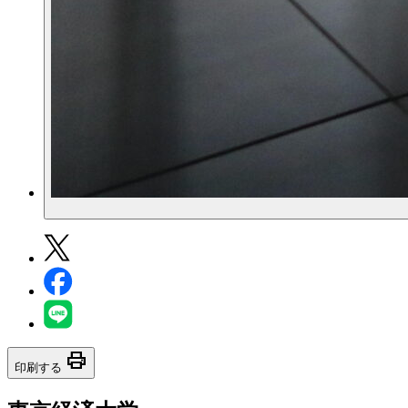
print
印刷する