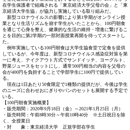
在学生保護者で組織される「東京経済大学父母の会」と「東
京経済大学生協」が協力し実施している取り組みだ。
新型コロナウイルスの影響により第1学期がオンライン授
業となり生活リズムを崩す学生がいたことから、100円朝食
を通じて心身を整え、健康的な生活の維持・増進に繋げるこ
とを目的に第2学期の一部対面授業再開を待ってスタートし
た。
例年実施している100円朝食は大学生協食堂で定食を提供
しているが、今年度は、新型コロナウイルス感染症対策を第
一に考え、テイクアウト方式でサンドイッチ、ヨーグルト、
野菜ジュースをセットにし、通常500円相当の内容を父母の
会が400円を負担することで学部学生に100円で提供してい
る。
現在は1日あたり50食限定で1種類の提供だが、今後は学生
のニーズに合わせおにぎりやパンのセットも展開する予定で
いる。
【100円朝食実施概要】
・販売期間：2020年9月18日（金）～2021年1月25日（月）
・販売時間：午前8時30分～午前10時40分 ※土日祝日を除
く、全授業日
・対 象：東京経済大学 正規学部在学生