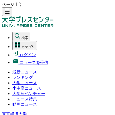
ページ上部
density_medium
検索
カテゴリ
ログイン
ニュースを受信
最新ニュース
ランキング
大学ニュース
小中高ニュース
大学発ベンチャー
ニュース特集
動画ニュース
東京経済大学