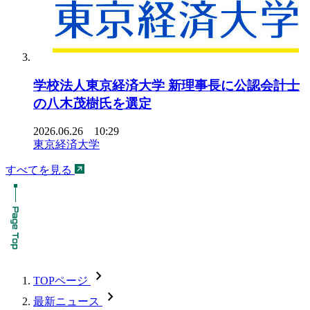
学校法人東京経済大学 新理事長に公認会計士
の八木茂樹氏を選定
2026.06.26 10:29
東京経済大学
すべてを見る
chevron_forward
TOPページ
chevron_forward
最新ニュース