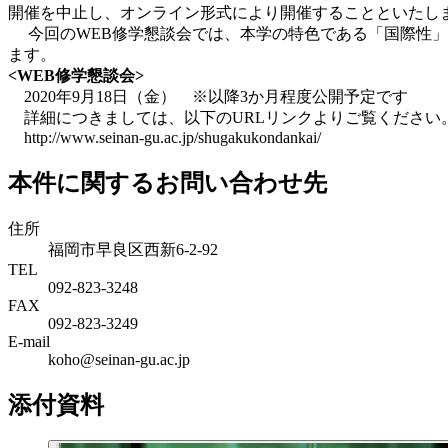
開催を中止し、オンライン形式により開催することといたし
今回のWEB修学懇談会では、本学の特色である「国際性」
ます。
<WEB修学懇談会>
2020年9月18日（金） ※以降3か月程度公開予定です
詳細につきましては、以下のURLリンクよりご覧ください
http://www.seinan-gu.ac.jp/shugakukondankai/
本件に関するお問い合わせ先
住所
福岡市早良区西新6-2-92
TEL
092-823-3248
FAX
092-823-3249
E-mail
koho@seinan-gu.ac.jp
添付資料