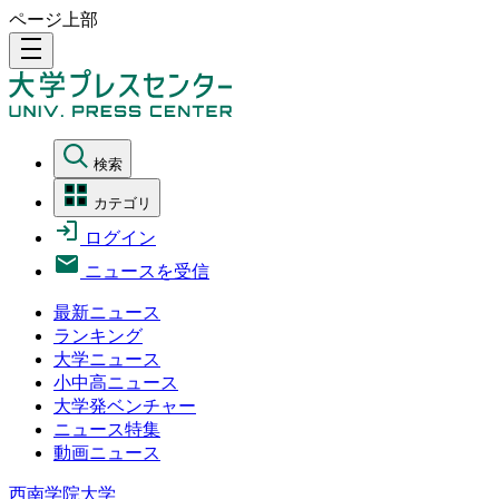
ページ上部
density_medium
検索
カテゴリ
ログイン
ニュースを受信
最新ニュース
ランキング
大学ニュース
小中高ニュース
大学発ベンチャー
ニュース特集
動画ニュース
西南学院大学