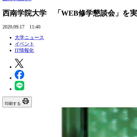
西南学院大学 「WEB修学懇談会」を
2020.09.17 11:40
大学ニュース
イベント
IT情報化
print
印刷する