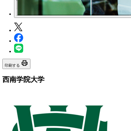
print
印刷する
西南学院大学