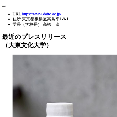
URL
https://www.daito.ac.jp/
住所
東京都板橋区高島平1-9-1
学長（学校長）
高橋 進
最近のプレスリリース
（大東文化大学）