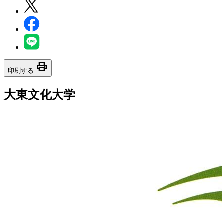
print
印刷する
大東文化大学