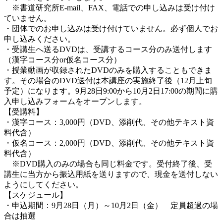
※書道研究所E-mail、FAX、電話での申し込みは受け付け
ていません。
・団体でのお申し込みは受け付けていません。必ず個人でお
申し込みください。
・受講生へ送るDVDは、受講するコース分のみ送付します
（漢字コース分or仮名コース分）
・授業動画が収録されたDVDのみを購入することもできま
す。その場合のDVD送付は本講座の実施終了後（12月上旬
予定）になります。9月28日9:00から10月2日17:00の期間に購
入申し込みフォームをオープンします。
【受講料】
・漢字コース：3,000円（DVD、添削代、その他テキスト資
料代含）
・仮名コース：2,000円（DVD、添削代、その他テキスト資
料代含）
※DVD購入のみの場合も同じ料金です。受付終了後、受
講生に当方から振込用紙を送りますので、現金を送付しない
ようにしてください。
【スケジュール】
・申込期間：9月28日（月）～10月2日（金） 定員超過の場
合は抽選