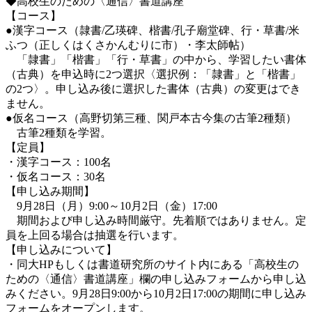
◆高校生のための〈通信〉書道講座
【コース】
●漢字コース（隷書/乙瑛碑、楷書/孔子廟堂碑、行・草書/米
ふつ（正しくはくさかんむりに市）・李太師帖）
「隷書」「楷書」「行・草書」の中から、学習したい書体
（古典）を申込時に2つ選択〈選択例：「隷書」と「楷書」
の2つ〉。申し込み後に選択した書体（古典）の変更はでき
ません。
●仮名コース（高野切第三種、関戸本古今集の古筆2種類）
古筆2種類を学習。
【定員】
・漢字コース：100名
・仮名コース：30名
【申し込み期間】
9月28日（月）9:00～10月2日（金）17:00
期間および申し込み時間厳守。先着順ではありません。定
員を上回る場合は抽選を⾏います。
【申し込みについて】
・同大HPもしくは書道研究所のサイト内にある「高校生の
ための〈通信〉書道講座」欄の申し込みフォームから申し込
みください。9月28日9:00から10月2日17:00の期間に申し込み
フォームをオープンします。