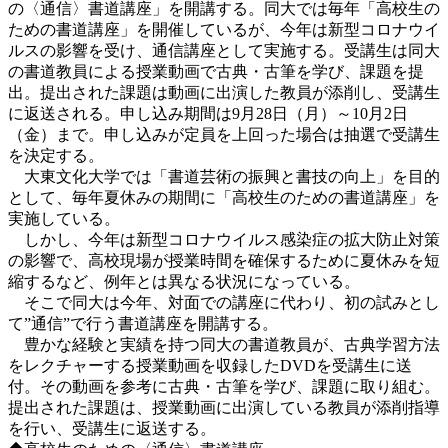
の〈通信〉書道講座」を開講する。同大では毎年「高校生の
ための書道講座」を開催しているが、今年は新型コロナウイ
ルスの影響を受け、通信講座として実施する。受講生は同大
の書道教員による授業動画で古典・古筆を学び、課題を提
出。提出された課題は動画に出演した教員が添削し、受講生
に返送される。申し込み期間は9月28日（月）～10月2日
（金）まで。申し込みが定員を上回った場合は抽選で受講生
を決定する。
大東文化大学では「書道芸術の振興と書技の向上」を⽬的
として、毎年夏休みの期間に「高校生のための書道講座」を
実施している。
しかし、今年は新型コロナウイルス感染症の拡大防止対策
の影響で、高校現場が授業時間を確保するために夏休みを短
縮するなど、例年とは異なる状況になっている。
そこで同大は今年、対面での講座に代わり、初の試みとし
て”通信”で行う書道講座を開講する。
豊かな経験と実績を持つ同大の書道教員が、古典学習方法
をレクチャーする授業動画を収録したDVDを受講生に送
付。その動画を参考に古典・古筆を学び、課題に取り組む。
提出された課題は、授業動画に出演している教員が添削指導
を行い、受講生に返送する。