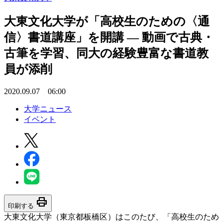
大東文化大学が「高校生のための〈通
信〉書道講座」を開講 — 動画で古典・
古筆を学習、同大の経験豊富な書道教
員が添削
2020.09.07 06:00
大学ニュース
イベント
print
印刷する
大東文化大学（東京都板橋区）はこのたび、「高校生のため