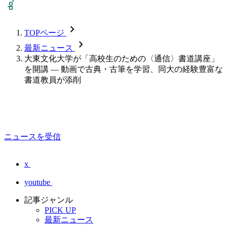
chevron_forward
TOPページ
chevron_forward
最新ニュース
大東文化大学が「高校生のための〈通信〉書道講座」
を開講 — 動画で古典・古筆を学習、同大の経験豊富な
書道教員が添削
ニュースを受信
x
youtube
記事ジャンル
PICK UP
最新ニュース