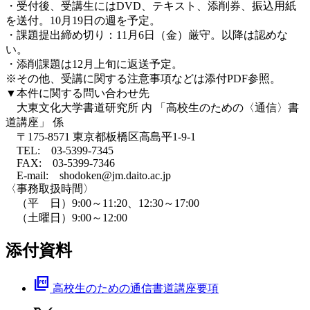
・受付後、受講生にはDVD、テキスト、添削券、振込用紙
を送付。10月19日の週を予定。
・課題提出締め切り：11月6日（金）厳守。以降は認めな
い。
・添削課題は12月上旬に返送予定。
※その他、受講に関する注意事項などは添付PDF参照。
▼本件に関する問い合わせ先
大東文化大学書道研究所 内 「高校生のための〈通信〉書
道講座」 係
〒175-8571 東京都板橋区高島平1-9-1
TEL: 03-5399-7345
FAX: 03-5399-7346
E-mail: shodoken@jm.daito.ac.jp
〈事務取扱時間〉
（平 日）9:00～11:20、12:30～17:00
（土曜日）9:00～12:00
添付資料
picture_as_pdf
高校生のための通信書道講座要項