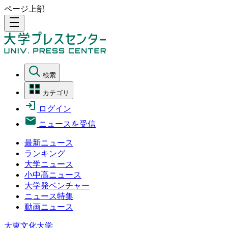
ページ上部
density_medium
検索
カテゴリ
ログイン
ニュースを受信
最新ニュース
ランキング
大学ニュース
小中高ニュース
大学発ベンチャー
ニュース特集
動画ニュース
大東文化大学