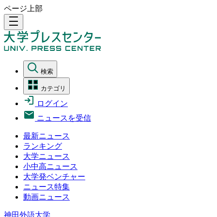
ページ上部
density_medium
検索
カテゴリ
ログイン
ニュースを受信
最新ニュース
ランキング
大学ニュース
小中高ニュース
大学発ベンチャー
ニュース特集
動画ニュース
神田外語大学