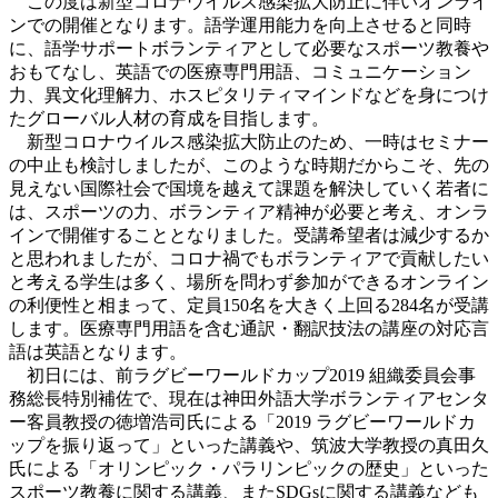
この度は新型コロナウイルス感染拡大防止に伴いオンライ
ンでの開催となります。語学運用能力を向上させると同時
に、語学サポートボランティアとして必要なスポーツ教養や
おもてなし、英語での医療専門用語、コミュニケーション
力、異文化理解力、ホスピタリティマインドなどを身につけ
たグローバル人材の育成を目指します。
新型コロナウイルス感染拡大防止のため、一時はセミナー
の中止も検討しましたが、このような時期だからこそ、先の
見えない国際社会で国境を越えて課題を解決していく若者に
は、スポーツの力、ボランティア精神が必要と考え、オンラ
インで開催することとなりました。受講希望者は減少するか
と思われましたが、コロナ禍でもボランティアで貢献したい
と考える学生は多く、場所を問わず参加ができるオンライン
の利便性と相まって、定員150名を大きく上回る284名が受講
します。医療専門用語を含む通訳・翻訳技法の講座の対応言
語は英語となります。
初日には、前ラグビーワールドカップ2019 組織委員会事
務総長特別補佐で、現在は神田外語大学ボランティアセンタ
ー客員教授の徳増浩司氏による「2019 ラグビーワールドカ
ップを振り返って」といった講義や、筑波大学教授の真田久
氏による「オリンピック・パラリンピックの歴史」といった
スポーツ教養に関する講義、またSDGsに関する講義なども