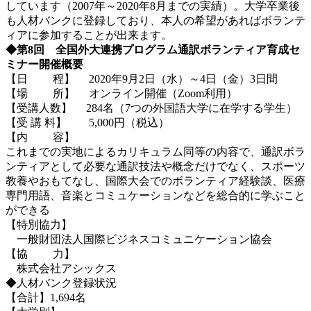
しています（2007年～2020年8月までの実績）。大学卒業後
も人材バンクに登録しており、本人の希望があればボランテ
ィアに参加することが出来ます。
◆第8回 全国外大連携プログラム通訳ボランティア育成セ
ミナー開催概要
【日 程】 2020年9月2日（水）～4日（金）3日間
【場 所】 オンライン開催（Zoom利用）
【受講人数】 284名（7つの外国語大学に在学する学生）
【受 講 料】 5,000円（税込）
【内 容】
これまでの実地によるカリキュラム同等の内容で、通訳ボラ
ンティアとして必要な通訳技法や概念だけでなく、スポーツ
教養やおもてなし、国際大会でのボランティア経験談、医療
専門用語、音楽とコミュケーションなどを総合的に学ぶこと
ができる
【特別協力】
一般財団法人国際ビジネスコミュニケーション協会
【協 力】
株式会社アシックス
◆人材バンク登録状況
【合計】1,694名