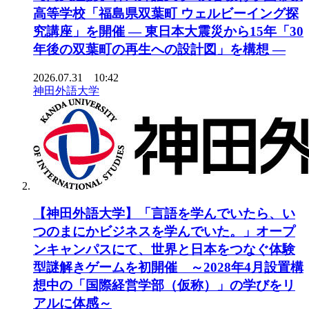
高等学校「福島県双葉町 ウェルビーイング探
究講座」を開催 ― 東日本大震災から15年「30
年後の双葉町の再生への設計図」を構想 ―
2026.07.31 10:42
神田外語大学
【神田外語大学】「言語を学んでいたら、い
つのまにかビジネスを学んでいた。」オープ
ンキャンパスにて、世界と日本をつなぐ体験
型謎解きゲームを初開催 ～2028年4月設置構
想中の「国際経営学部（仮称）」の学びをリ
アルに体感～