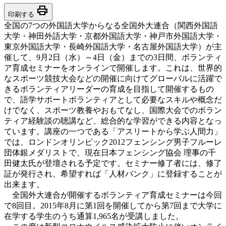
print
印刷する
全国の7つの外国語大学からなる全国外大連合（関西外国語
大学・神田外語大学・京都外国語大学・神戸市外国語大学・
東京外国語大学・長崎外国語大学・名古屋外国語大学）が主
催して、9月2日（水）～4日（金）までの3日間、ボランティ
ア育成セミナーをオンラインで開催します。これは、世界的
なスポーツ競技大会などの開催に向けてグローバルに活躍で
きるボランティアリーダーの育成を目指して開催するもの
で、語学サポートボランティアとして必要なスキルや概念だ
けでなく、スポーツ教養やおもてなし、国際大会でのボラン
ティア経験談の聴講など、総合的な学習ができる内容となっ
ています。講座の一つである「アスリートから学ぶ人間力」
では、ロンドンオリンピック2012フェンシング男子フルーレ
団体銀メダリストで、現在日本フェンシング協会 理事の千
田健太氏が登壇される予定です。セミナー修了者には、修了
証が発行され、希望すれば「人材バンク」に登録することが
出来ます。
全国外大連合が開催するボランティア育成セミナーは今回
で8回目。2015年8月に第1回を開催してから第7回まで大学に
在学する学生のうち通算1,965名が受講しました。