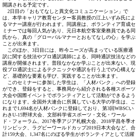
開講される予定です。
2日目の「おもてなしと異文化コミュニケーション」で
は、本学キャリア教育センター客員教授の江上いずみ氏によ
るマナー講座が行われます。同講座は、ボランティア育成セ
ミナーでは毎回人気があり、元日本航空客室乗務員である同
氏から、真の「グローバルマナーとおもてなしの心」を学ぶ
ことが出来ます。
このほか、3日目には、昨今ニーズが高まっている医療通
訳に関する技法やプロ通訳講師による、同時通訳技法などの
講座が開催されます。普段なかなか学ぶことが出来ない、現
役プロ通訳士によるテクニックや通訳を行う上での心構えな
ど、基礎的な要素も学び、実践することが出来ます。
このセミナーに参加した学生は、「人材バンク」への登録
ができ、登録をすると、事務局から紹介される各種スポーツ
大会や国際イベントでボランティアとして活動ができるよう
になります。全国外大連合に所属している大学の学生は、こ
れまで1,694名が人材バンクに登録しており、第3回WBSCい
わきU-15野球大会、文部科学省スポーツ・文化・ワール
ド・フォーラム、2017冬季アジア札幌大会、2018平昌冬季オ
リンピック、ラグビーワールドカップ2019日本大会など、合
計159大会、1,347名にのぼる学生がボランティアとして活躍