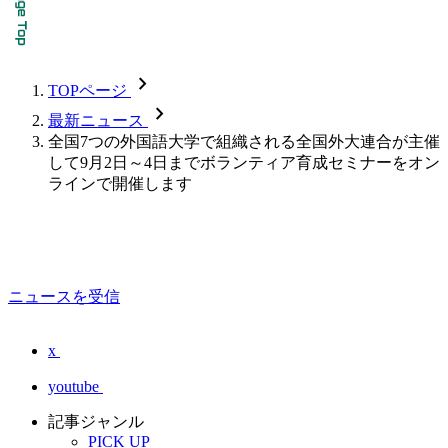
chevron_forward
TOPページ
chevron_forward
最新ニュース
全国7つの外国語大学で組織される全国外大連合が主催
して9月2日～4日までボランティア育成セミナーをオン
ラインで開催します
ニュースを受信
x
youtube
記事ジャンル
PICK UP