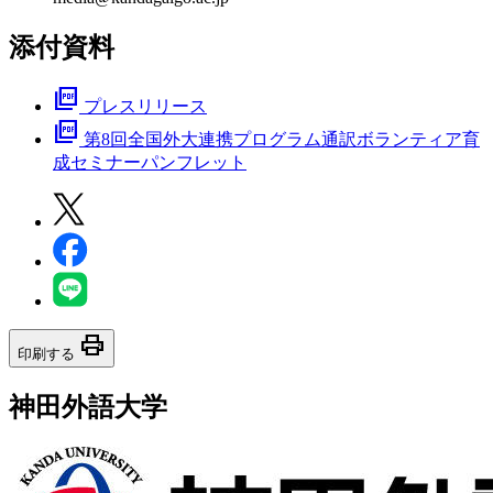
添付資料
picture_as_pdf
プレスリリース
picture_as_pdf
第8回全国外大連携プログラム通訳ボランティア育
成セミナーパンフレット
print
印刷する
神田外語大学