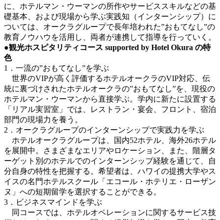
に、ホテルマン・ウーマンの所作やサービススキルなどの基
礎基本、および現場から学ぶ実践知（インターンシップ）に
ついては、オークラグループで長年培われた”おもてなし”の
教育ノウハウを活用し、両者が連携して指導を行っていく。
●
観光ホスピタリティコース supported by Hotel Okura の特
色
1．一流の”おもてなし”を学ぶ
世界のVIPが高く評価するホテルオークラのVIP対応、伝
統に裏づけされたホテルオークラの”おもてなし”を、現役の
ホテルマン・ウーマンから直接学ぶ。学内に新たに設置する
「リアル実習室」では、レストラン・宴会、フロント、宿泊
部門の現場力を養う。
2．オークラグループのインターンシップで実践力を学ぶ
ホテルオークラグループは、国内52ホテル、海外26ホテル
を展開中。さまざまなエリアやロケーション、また、階層タ
ーゲット別のホテルでのインターンシップ経験を通じて、自
分自身の特性を把握する。希望者は、ハワイの提携大学やス
イスの名門ホテルスクール「エコール・ホテリエ・ローザン
ヌ」への短期留学を選択することができる。
3．ビジネスマインドを学ぶ
同コースでは、ホテルオペレーションに関するサービス技