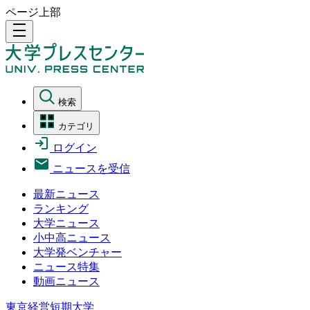
ページ上部
density_medium
検索
カテゴリ
ログイン
ニュースを受信
最新ニュース
ランキング
大学ニュース
小中高ニュース
大学発ベンチャー
ニュース特集
動画ニュース
東京経営短期大学