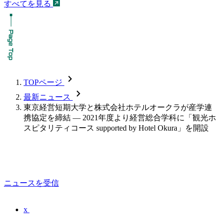
すべてを見る
chevron_forward
TOPページ
chevron_forward
最新ニュース
東京経営短期大学と株式会社ホテルオークラが産学連
携協定を締結 — 2021年度より経営総合学科に「観光ホ
スピタリティコース supported by Hotel Okura」を開設
ニュースを受信
x