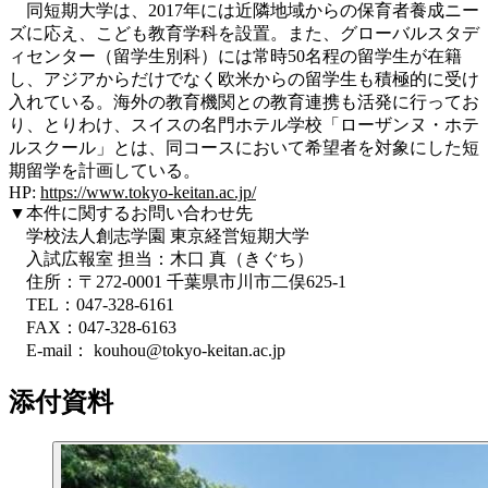
同短期大学は、2017年には近隣地域からの保育者養成ニー
ズに応え、こども教育学科を設置。また、グローバルスタデ
ィセンター（留学生別科）には常時50名程の留学生が在籍
し、アジアからだけでなく欧米からの留学生も積極的に受け
入れている。海外の教育機関との教育連携も活発に行ってお
り、とりわけ、スイスの名門ホテル学校「ローザンヌ・ホテ
ルスクール」とは、同コースにおいて希望者を対象にした短
期留学を計画している。
HP:
https://www.tokyo-keitan.ac.jp/
▼本件に関するお問い合わせ先
学校法人創志学園 東京経営短期大学
入試広報室 担当：木口 真（きぐち）
住所：〒272-0001 千葉県市川市二俣625-1
TEL：047-328-6161
FAX：047-328-6163
E-mail： kouhou@tokyo-keitan.ac.jp
添付資料