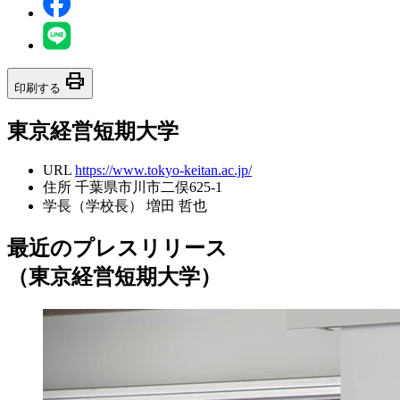
print
印刷する
東京経営短期大学
URL
https://www.tokyo-keitan.ac.jp/
住所
千葉県市川市二俣625-1
学長（学校長）
増田 哲也
最近のプレスリリース
（東京経営短期大学）