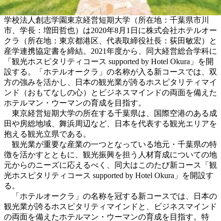
学校法人創志学園東京経営短期大学（所在地：千葉県市川
市、学長：増田哲也）は2020年8月1日に株式会社ホテルオー
クラ（所在地：東京都港区、代表取締役社長：荻田敏宏）と
産学連携協定書を締結。2021年度から、同大経営総合学科に
「観光ホスピタリティコース supported by Hotel Okura」を開
設する。「ホテルオークラ」の名称が入る新コースでは、双
方の強みを活かし、日本の観光業が誇るホスピタリティマイ
ンド（おもてなしの心）とビジネスマインドの両面を備えた
ホテルマン・ウーマンの育成を目指す。
東京経営短期大学の所在する千葉県は、国際空港のある成
田や房総地域、舞浜周辺など、日本を代表する観光エリアを
抱える観光立県である。
観光業が重要な産業の一つとなっている地元・千葉県の特
徴を活かすとともに、観光振興を担う人材育成についての地
元からのニーズに応えるべく、同大はこのたび新コース「観
光ホスピタリティコース supported by Hotel Okura」を開設す
る。
「ホテルオークラ」の名称を冠する新コースでは、日本の
観光業が誇るホスピタリティマインドと、ビジネスマインド
の両面を備えたホテルマン・ウーマンの育成を目指す。特