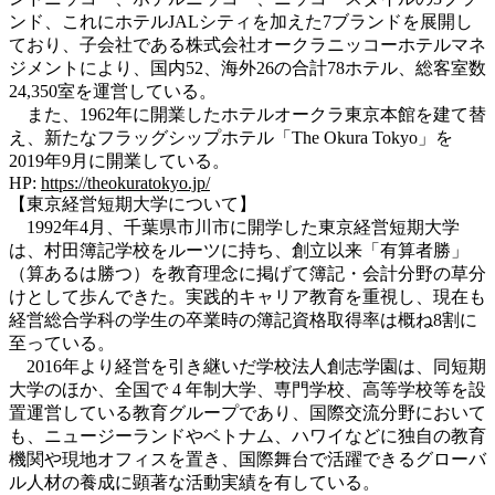
ンド、これにホテルJALシティを加えた7ブランドを展開し
ており、子会社である株式会社オークラニッコーホテルマネ
ジメントにより、国内52、海外26の合計78ホテル、総客室数
24,350室を運営している。
また、1962年に開業したホテルオークラ東京本館を建て替
え、新たなフラッグシップホテル「The Okura Tokyo」を
2019年9月に開業している。
HP:
https://theokuratokyo.jp/
【東京経営短期大学について】
1992年4月、千葉県市川市に開学した東京経営短期大学
は、村田簿記学校をルーツに持ち、創立以来「有算者勝」
（算あるは勝つ）を教育理念に掲げて簿記・会計分野の草分
けとして歩んできた。実践的キャリア教育を重視し、現在も
経営総合学科の学生の卒業時の簿記資格取得率は概ね8割に
至っている。
2016年より経営を引き継いだ学校法人創志学園は、同短期
大学のほか、全国で 4 年制大学、専門学校、高等学校等を設
置運営している教育グループであり、国際交流分野において
も、ニュージーランドやベトナム、ハワイなどに独自の教育
機関や現地オフィスを置き、国際舞台で活躍できるグローバ
ル人材の養成に顕著な活動実績を有している。