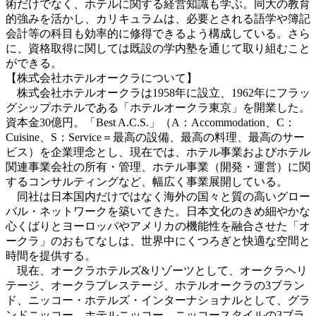
術だけでなく、ホテルに関する経営知識も学ぶ。同大の教育
的強みを活かし、カリキュラムは、必要とされる語学や簿記
会計等の科目も効率的に修得できるよう構成している。さら
に、資格取得に関しては既設の学内塾を通じて取り組むこと
ができる。
【株式会社ホテルオークラについて】
株式会社ホテルオークラは1958年に設立、1962年にフラッ
グシップホテルである「ホテルオークラ東京」を開業した。
資本金30億円。「Best A.C.S.」（A：Accommodation、C：
Cuisine、S：Service＝最高の設備、最高の料理、最高のサー
ビス）を企業理念とし、現在では、ホテル事業およびホテル
関連事業会社の所有・管理、ホテル事業（開発・運営）に関
するコンサルティングなど、幅広く事業展開している。
同社は日本国内だけではなく海外の国々と質の高いグロー
バル・ネットワークを築いてきた。日本文化のきめ細やかな
心くばりとヨーロッパやアメリカの機能性を融合させた「オ
ークラ」のおもてなしは、世界中にくつろぎと快適な空間と
時間を提供する。
現在、オークラホテルズ&リゾーツとして、オークラヘリ
テージ、オークラプレステージ、ホテルオークラの3ブラン
ド、ニッコー・ホテルズ・インターナショナルとして、グラ
ンドニッコー、ホテルニッコー、ニッコースタイルの3ブラ