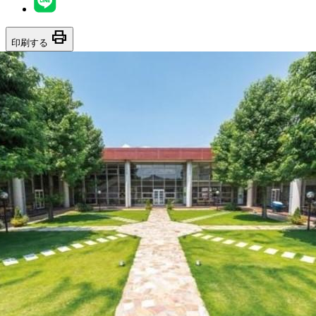
print
印刷する