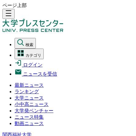
ページ上部
density_medium
検索
カテゴリ
ログイン
ニュースを受信
最新ニュース
ランキング
大学ニュース
小中高ニュース
大学発ベンチャー
ニュース特集
動画ニュース
関西福祉大学