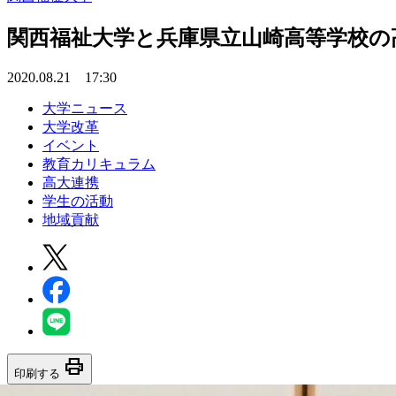
関西福祉大学と兵庫県立山崎高等学校の
2020.08.21 17:30
大学ニュース
大学改革
イベント
教育カリキュラム
高大連携
学生の活動
地域貢献
print
印刷する