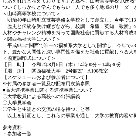
しあえればと考えております」と述べ、山崎高等学校 武田
ついてしっかりと学んでもらい一人でも多く地域のリーダー
＜山崎高等学校について＞
明治40年山崎町立技芸専修女学校として創立し、今年で11
歴史と伝統を受け継ぎながら、校訓「希望 英知 敬愛」の
人材やチャレンジ精神を持って国際社会に貢献する人材育成
＜関西福祉大学について＞
平成9年に関西で唯一の福祉系大学として開学し、今年で2
下、豊かな人間性と深い専門性を備えた社会に貢献しうる人
＜協定調印式について＞
【日 時】 令和2年8月6日（木）14時00分～14時30分
【場 所】 関西福祉大学 2号館2F A100教室
【スケジュールおよび参加者について】
※付属の参加者一覧及び配布用次第参照
■高大連携事業に関する連携事業について
〇大学教員による高校への出張講義
〇大学見学会
〇学生と生徒との交流の場を持つこと等
以上を計画とし、これらの事業を通し、大学の教育内容や職
———————————————————————————
参考資料
・参加者一覧