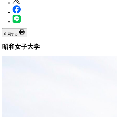
print
印刷する
昭和女子大学