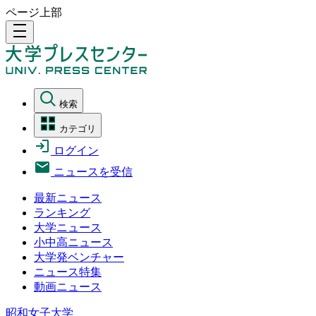
ページ上部
density_medium
検索
カテゴリ
ログイン
ニュースを受信
最新ニュース
ランキング
大学ニュース
小中高ニュース
大学発ベンチャー
ニュース特集
動画ニュース
昭和女子大学