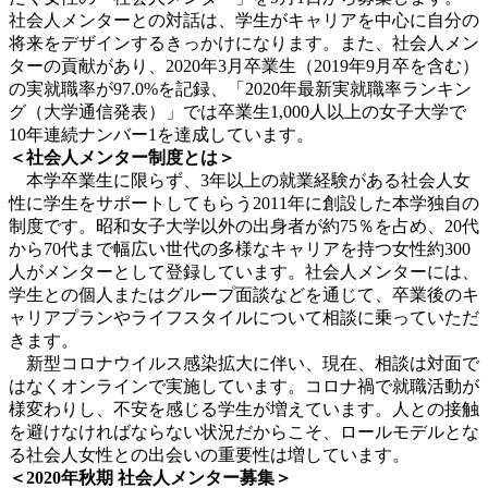
社会人メンターとの対話は、学生がキャリアを中心に自分の
将来をデザインするきっかけになります。また、社会人メン
ターの貢献があり、2020年3月卒業生（2019年9月卒を含む）
の実就職率が97.0%を記録、「2020年最新実就職率ランキン
グ（大学通信発表）」では卒業生1,000人以上の女子大学で
10年連続ナンバー1を達成しています。
＜社会人メンター制度とは＞
本学卒業生に限らず、3年以上の就業経験がある社会人女
性に学生をサポートしてもらう2011年に創設した本学独自の
制度です。昭和女子大学以外の出身者が約75％を占め、20代
から70代まで幅広い世代の多様なキャリアを持つ女性約300
人がメンターとして登録しています。社会人メンターには、
学生との個人またはグループ面談などを通じて、卒業後のキ
ャリアプランやライフスタイルについて相談に乗っていただ
きます。
新型コロナウイルス感染拡大に伴い、現在、相談は対面で
はなくオンラインで実施しています。コロナ禍で就職活動が
様変わりし、不安を感じる学生が増えています。人との接触
を避けなければならない状況だからこそ、ロールモデルとな
る社会人女性との出会いの重要性は増しています。
＜2020年秋期 社会人メンター募集＞