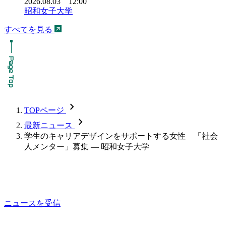
2026.08.03 12:00
昭和女子大学
すべてを見る
chevron_forward
TOPページ
chevron_forward
最新ニュース
学生のキャリアデザインをサポートする女性 「社会
人メンター」募集 — 昭和女子大学
ニュースを受信