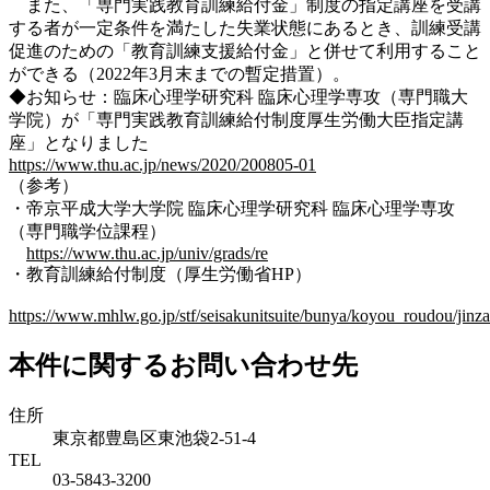
また、「専門実践教育訓練給付金」制度の指定講座を受講
する者が一定条件を満たした失業状態にあるとき、訓練受講
促進のための「教育訓練支援給付金」と併せて利用すること
ができる（2022年3月末までの暫定措置）。
◆お知らせ：臨床心理学研究科 臨床心理学専攻（専門職大
学院）が「専門実践教育訓練給付制度厚生労働大臣指定講
座」となりました
https://www.thu.ac.jp/news/2020/200805-01
（参考）
・帝京平成大学大学院 臨床心理学研究科 臨床心理学専攻
（専門職学位課程）
https://www.thu.ac.jp/univ/grads/re
・教育訓練給付制度（厚生労働省HP）
https://www.mhlw.go.jp/stf/seisakunitsuite/bunya/koyou_roudou/jinza
本件に関するお問い合わせ先
住所
東京都豊島区東池袋2-51-4
TEL
03-5843-3200