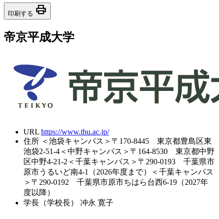
print
印刷する
帝京平成大学
URL
https://www.thu.ac.jp/
住所
＜池袋キャンパス＞〒170-8445 東京都豊島区東
池袋2-51-4＜中野キャンパス＞〒164-8530 東京都中野
区中野4-21-2＜千葉キャンパス＞〒290-0193 千葉県市
原市うるいど南4-1（2026年度まで）＜千葉キャンパス
＞〒290-0192 千葉県市原市ちはら台西6-19（2027年
度以降）
学長（学校長）
冲永 寛子