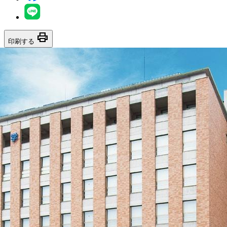
print
印刷する