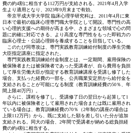
費の約4割に相当する112万円が支給される。2021年4月入学
生より適用となり、2023年9月末まで有効。
帝京平成大学大学院 臨床心理学研究科は、2011年4月に東
日本で最初の臨床心理専門職大学院として開設。専門性の高
い心理的支援への期待が高まる中、さまざまな領域で心の問
題に的確に対応できる、より高度な専門性をもった即戦力の
臨床心理士・公認心理師を養成することを目指している。
このたび同専攻は、専門実践教育訓練給付制度の厚生労働
大臣指定講座に指定された。
専門実践教育訓練給付金制度とは、一定期間、雇用保険の
被保険者または被保険者であった受講者が、自ら費用を負担
して厚生労働大臣が指定する教育訓練講座を受講し修了した
場合、支払った経費の一部を、公共職業安定所から給付金を
支給されることが可能になる制度（教育訓練経費の50％、年
間上限40万円）。
さらに、課程を修了し、受講修了日の翌日から起算して1
年以内に被保険者として雇用された場合または既に雇用され
ている場合は、教育訓練経費の70％（2年制の講座の場合は
上限112万円）から、既に支給した額を差し引いた分が追加
支給される。同大の場合、2年間で受講者が納める総負担経
費の約4割に相当する。