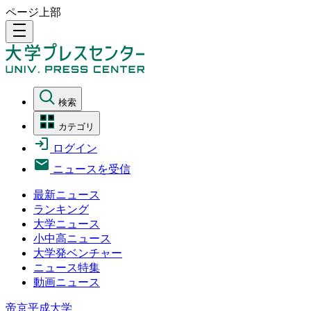
ページ上部
density_medium
検索
カテゴリ
ログイン
ニュースを受信
最新ニュース
ランキング
大学ニュース
小中高ニュース
大学発ベンチャー
ニュース特集
動画ニュース
帝京平成大学