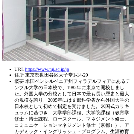
URL
https://www.tuj.ac.jp/jp
住所
東京都世田谷区太子堂1-14-29
概要
米国ペンシルベニア州フィラデルフィアにあるテ
ンプル大学の日本校で、1982年に東京で開校しまし
た。外国大学の分校として日本で最も長い歴史と最大
の規模を誇り、2005年には文部科学省から外国大学の
日本校として初めて指定を受けました。米国式カリキ
ュラムに基づき、大学学部課程、大学院課程（教育学
修士・博士課程、ロースクール、マネジメント修士、
コミュニケーションマネジメント修士（京都））、ア
カデミック・イングリッシュ・プログラム、生涯教育