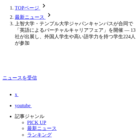
chevron_forward
TOPページ
chevron_forward
最新ニュース
上智大学・テンプル大学ジャパンキャンパスが合同で
「英語によるバーチャルキャリアフェア」を開催 — 13
社が出展し、外国人学生や高い語学力を持つ学生224人
が参加
ニュースを受信
x
youtube
記事ジャンル
PICK UP
最新ニュース
ランキング