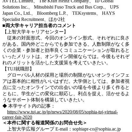
AVTEL Limited、 The Kraft Heinz Company、 IIJ Global
Solutions Inc.、 Mitsubishi Fuso Truck and Bus Corp.、 UPS
Japan Co., Ltd.、 Bloomberg L.P.、 TEKsystems、 HAYS
Specialist Recruitment、ほか2社
■両大学キャリア担当者のコメント
【上智大学キャリアセンター】
従来の対面形式、今回のオンライン形式、それぞれに良さ
がある。国内外どこからでも参加できる、人数制限がなく多
くの企業・参加者と効率良くコミュニケーションが取れると
いったメリットは、オンライン開催ならでは。今後もそれぞ
れのメリットを活かした支援策を考えていきたい。
【TUJ就職部】
グローバル人材の採用と場所の制限がないオンラインフェ
アは基本的に相性がいいはずだ。大学側としては、参加者視
点に立ったオンラインでの出会いの場を今後より多く作ると
ともに、学生がこの変化に順応し、利点を捉え、活かせるよ
うなサポート体制を構築していきたい。
◆ 本学サイト内の記事：
https://www.tuj.ac.jp/jp/news/2020/08/05/sophia-tuj-virtual-
career-fair-2020
＜本件に関する報道関係のお問合せ先＞
上智大学広報グループ E-mail：sophiapr-co@sophia.ac.jp