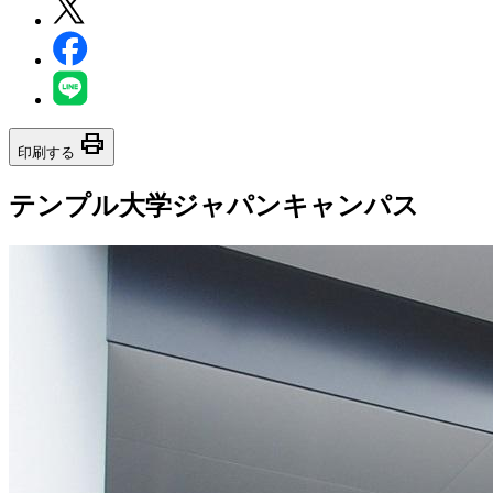
print
印刷する
テンプル大学ジャパンキャンパス