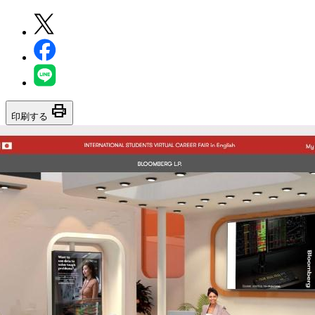
print
印刷する