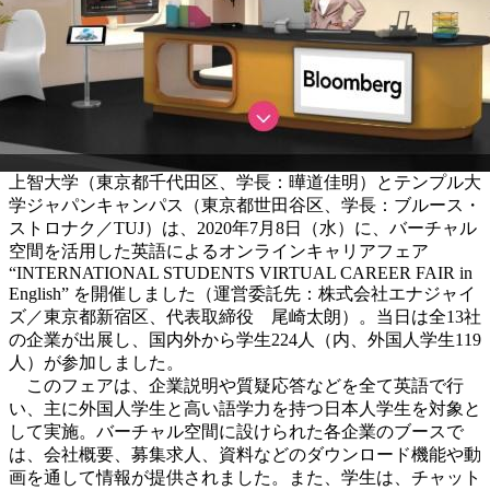
上智大学（東京都千代田区、学長：曄道佳明）とテンプル大
学ジャパンキャンパス（東京都世田谷区、学長：ブルース・
ストロナク／TUJ）は、2020年7月8日（水）に、バーチャル
空間を活用した英語によるオンラインキャリアフェア
“INTERNATIONAL STUDENTS VIRTUAL CAREER FAIR in
English” を開催しました（運営委託先：株式会社エナジャイ
ズ／東京都新宿区、代表取締役 尾崎太朗）。当日は全13社
の企業が出展し、国内外から学生224人（内、外国人学生119
人）が参加しました。
このフェアは、企業説明や質疑応答などを全て英語で行
い、主に外国人学生と高い語学力を持つ日本人学生を対象と
して実施。バーチャル空間に設けられた各企業のブースで
は、会社概要、募集求人、資料などのダウンロード機能や動
画を通して情報が提供されました。また、学生は、チャット