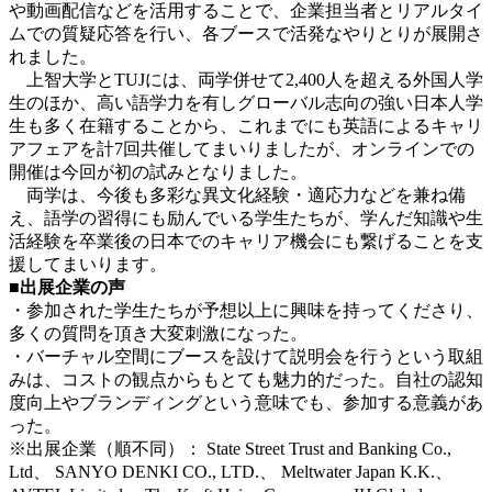
や動画配信などを活用することで、企業担当者とリアルタイ
ムでの質疑応答を行い、各ブースで活発なやりとりが展開さ
れました。
上智大学とTUJには、両学併せて2,400人を超える外国人学
生のほか、高い語学力を有しグローバル志向の強い日本人学
生も多く在籍することから、これまでにも英語によるキャリ
アフェアを計7回共催してまいりましたが、オンラインでの
開催は今回が初の試みとなりました。
両学は、今後も多彩な異文化経験・適応力などを兼ね備
え、語学の習得にも励んでいる学生たちが、学んだ知識や生
活経験を卒業後の日本でのキャリア機会にも繋げることを支
援してまいります。
■出展企業の声
・参加された学生たちが予想以上に興味を持ってくださり、
多くの質問を頂き大変刺激になった。
・バーチャル空間にブースを設けて説明会を行うという取組
みは、コストの観点からもとても魅力的だった。自社の認知
度向上やブランディングという意味でも、参加する意義があ
った。
※出展企業（順不同）： State Street Trust and Banking Co.,
Ltd、 SANYO DENKI CO., LTD.、 Meltwater Japan K.K.、