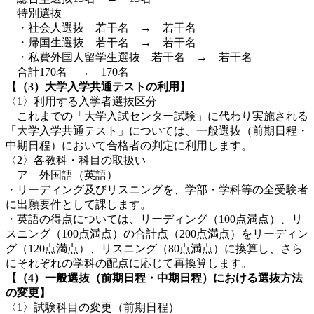
特別選抜
・社会人選抜 若干名 → 若干名
・帰国生選抜 若干名 → 若干名
・私費外国人留学生選抜 若干名 → 若干名
合計170名 → 170名
【（3）大学入学共通テストの利用】
〈1〉利用する入学者選抜区分
これまでの「大学入試センター試験」に代わり実施される
「大学入学共通テスト」については、一般選抜（前期日程・
中期日程）において合格者の判定に利用します。
〈2〉各教科・科目の取扱い
ア 外国語（英語）
・リーディング及びリスニングを、学部・学科等の全受験者
に出願要件として課します。
・英語の得点については、リーディング（100点満点）、リ
スニング（100点満点）の合計点（200点満点）をリーディン
グ（120点満点）、リスニング（80点満点）に換算し、さら
にそれぞれの学科の配点に応じて再換算します。
【（4）一般選抜（前期日程・中期日程）における選抜方法
の変更】
〈1〉試験科目の変更（前期日程）