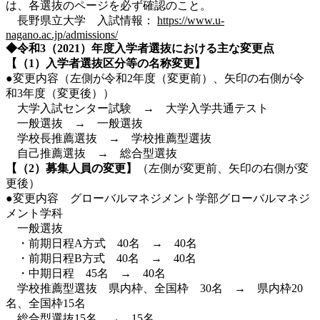
は、各選抜のページを必ず確認のこと。
長野県立大学 入試情報：
https://www.u-
nagano.ac.jp/admissions/
◆令和3（2021）年度入学者選抜における主な変更点
【（1）入学者選抜区分等の名称変更】
●変更内容（左側が令和2年度（変更前）、矢印の右側が令
和3年度（変更後））
大学入試センター試験 → 大学入学共通テスト
一般選抜 → 一般選抜
学校長推薦選抜 → 学校推薦型選抜
自己推薦選抜 → 総合型選抜
【（2）募集人員の変更】
（左側が変更前、矢印の右側が変
更後）
●変更内容 グローバルマネジメント学部グローバルマネジ
メント学科
一般選抜
・前期日程A方式 40名 → 40名
・前期日程B方式 40名 → 40名
・中期日程 45名 → 40名
学校推薦型選抜 県内枠、全国枠 30名 → 県内枠20
名、全国枠15名
総合型選抜15名 → 15名