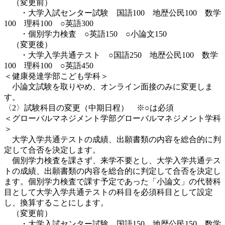
（変更前）
・大学入試センター試験 国語100 地歴公民100 数学
100 理科100 ○英語300
・個別学力検査 ○英語150 ○小論文150
（変更後）
・大学入学共通テスト ○国語250 地歴公民100 数学
100 理科100 ○英語450
＜健康発達学部こども学科＞
小論文試験を取りやめ、オンライン面接のみに変更しま
す。
〈2〉試験科目の変更（中期日程） ※○は必須
＜グローバルマネジメント学部グローバルマネジメント学科
＞
大学入学共通テストの成績、出願書類の内容を総合的に判
定して合否を決定します。
個別学力検査を課さず、来学不要とし、大学入学共通テス
トの成績、出願書類の内容を総合的に判定して合否を決定し
ます。個別学力検査で課す予定であった「小論文」の代替科
目として大学入学共通テストの科目を必須科目として設定
し、換算することにします。
（変更前）
・大学入試センター試験 国語150 地歴公民150 数学