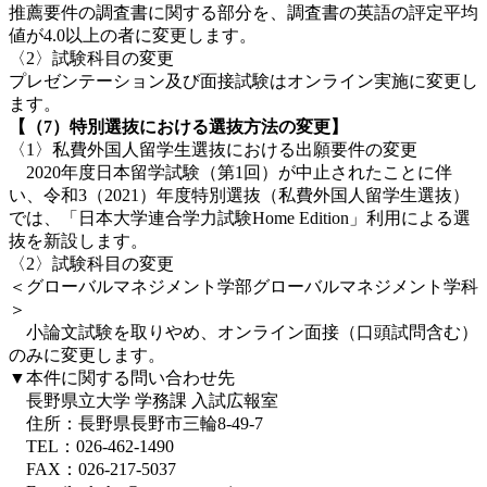
推薦要件の調査書に関する部分を、調査書の英語の評定平均
値が4.0以上の者に変更します。
〈2〉試験科目の変更
プレゼンテーション及び面接試験はオンライン実施に変更し
ます。
【（7）特別選抜における選抜方法の変更】
〈1〉私費外国人留学生選抜における出願要件の変更
2020年度日本留学試験（第1回）が中止されたことに伴
い、令和3（2021）年度特別選抜（私費外国人留学生選抜）
では、「日本大学連合学力試験Home Edition」利用による選
抜を新設します。
〈2〉試験科目の変更
＜グローバルマネジメント学部グローバルマネジメント学科
＞
小論文試験を取りやめ、オンライン面接（口頭試問含む）
のみに変更します。
▼本件に関する問い合わせ先
長野県立大学 学務課 入試広報室
住所：長野県長野市三輪8-49-7
TEL：026-462-1490
FAX：026-217-5037