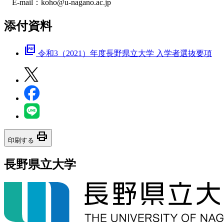
E-mail：koho@u-nagano.ac.jp
添付資料
picture_as_pdf
令和3（2021）年度長野県立大学 入学者選抜要項
print
印刷する
長野県立大学