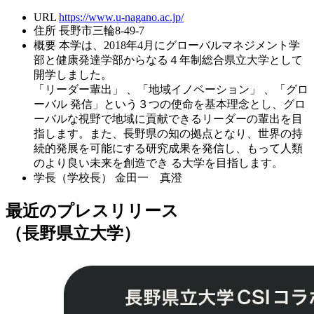
URL
https://www.u-nagano.ac.jp/
住所
長野市三輪8-49-7
概要
本学は、2018年4月にグローバルマネジメント学
部と健康発達学部からなる４年制総合県立大学として
開学しました。
「リーダー輩出」 、「地域イノベーション」 、「グロ
ーバル 発信」という３つの使命を基本理念とし、グロ
ーバルな視野で地域に貢献できるリーダーの輩出を目
指します。また、長野県の知の拠点となり、世界の持
続的発展を可能にする研究成果を発信し、もって人類
のより良い未来を創造でき る大学を目指します。
学長（学校長）
金田一 真澄
最近のプレスリリース
（長野県立大学）