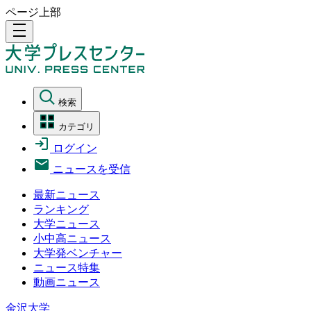
ページ上部
density_medium
検索
カテゴリ
ログイン
ニュースを受信
最新ニュース
ランキング
大学ニュース
小中高ニュース
大学発ベンチャー
ニュース特集
動画ニュース
金沢大学