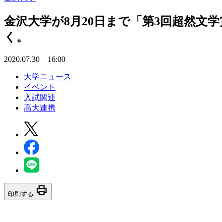
金沢大学が8月20日まで「第3回超然文
く。
2020.07.30 16:00
大学ニュース
イベント
入試関連
高大連携
print
印刷する