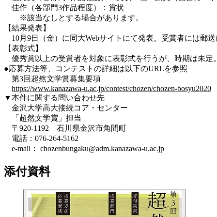
佳作（各部門3作品程度）：賞状
※該当なしとする場合があります。
【結果発表】
10月9日（金）に同大Webサイトにて発表。受賞者には郵
【表彰式】
優秀賞以上の受賞者を対象に表彰式を行うが、時期は未定。
●応募方法等、コンテストの詳細は以下のURLを参照
第3回超然文学賞募集要項
https://www.kanazawa-u.ac.jp/contest/chozen/chozen-bosyu2020
▼本件に関する問い合わせ先
金沢大学高大接続コア・センター
「超然文学賞」担当
〒920-1192 石川県金沢市角間町
電話：076-264-5162
e-mail： chozenbungaku@adm.kanazawa-u.ac.jp
添付資料