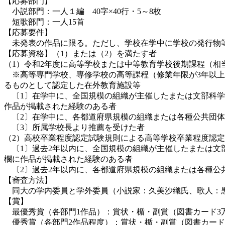
【応募部門】
小説部門：一人１編 40字×40行・5～8枚
短歌部門：一人15首
【応募要件】
未発表の作品に限る。ただし、学校在学中に学校の発行物等
【応募資格】（1）または（2）を満たす者
（1）令和2年度に高等学校または中等教育学校後期課程（相
※高等専門学校、専修学校の高等課程（修業年限が3年以上
るものとして認定した在外教育施設等
〔1〕在学中に、全国規模の組織が主催したまたは文部科学
作品が掲載された経験のある者
〔2〕在学中に、各都道府県規模の組織または各種公共団体
〔3〕所属学校長より推薦を受けた者
（2）高校卒業程度認定試験規則による高等学校卒業程度認定
〔1〕過去2年以内に、全国規模の組織が主催したまたは文
欄に作品が掲載された経験のある者
〔2〕過去2年以内に、各都道府県規模の組織または各種公
【審査方法】
同大の学内委員と学外委員（小説家：久美沙織氏、歌人：黒
【賞】
最優秀賞（各部門1作品）：賞状・楯・副賞（図書カード3
優秀賞（各部門2作品程度）：賞状・楯・副賞（図書カード