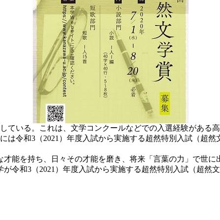
集している。これは、文学コンクールなどでの入選経験がある
は令和3（2021）年度入試から実施する超然特別入試（超然
才能を持ち、日々その才能を磨き、将来「言葉の力」で世に
が令和3（2021）年度入試から実施する超然特別入試（超然