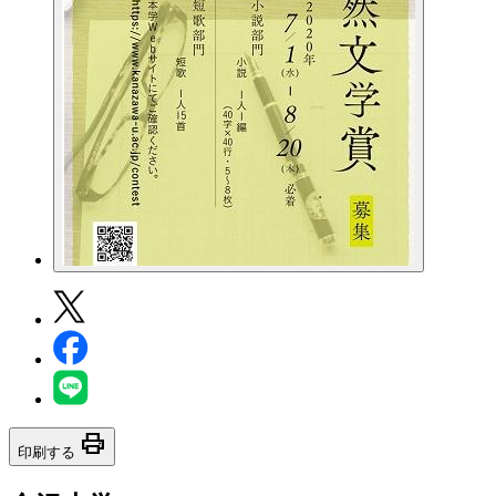
print
印刷する