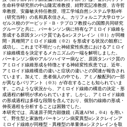
生命科学研究所の中山隆宏准教授、紺野宏記准教授、古寺哲
幸教授、安藤敏夫特任教授、理工学域自然システム学類4年
（研究当時）の名和真衣佳さん、カリフォルニア大学ロサン
ゼルス校のデービッド・B・テプロフ教授らの国際共同研究
グループと共に、パーキンソン病に特有なアミロイド線維を
形成する原因タンパク質であるαシヌクレイン（※1）が同種
間・異種間アミロイド線維（※2）を形成する状況の観察に
成功し、これまで不明だった神経変性疾患におけるアミロイ
ド線維構造を決定するメカニズムの一端を解明しました。
パーキンソン病やアルツハイマー病など、原因タンパク質の
アミロイド線維形成を特徴とする神経変性疾患では、近年、
アミロイド線維構造の違いと症状の違いとの関連が報告され
ています。加えて、患者個人の中でも、アミノ酸配列の一部
が異なるバリアント（※3）が存在することも知られていま
す。このような状況から、アミロイド線維の構造の決定・形
成過程の解明が求められています。しかし、アミロイド線維
の形成過程は多様な段階を含んでおり、個別の線維の形成・
伸長過程を分析することは困難でした。
本研究では、高速原子間力顕微鏡（高速AFM，※4）を用い
て、野生型と家族性パーキンソン病変異型αシヌクレインア
ミロイド線維が同種型・異種型の単量体αシヌクレインを取