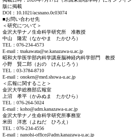
版に掲載
DOI：10.1021/acsnano.0c03074
■お問い合わせ先
＜研究について＞
金沢大学ナノ生命科学研究所 准教授
中山 隆宏（なかやま たかひろ）
TEL：076-234-4573
E-mail：tnakawata@se.kanazawa-u.ac.jp
昭和大学医学部内科学講座脳神経内科学部門 教授
小野 賢二郎（おの けんじろう）
TEL：03-3784-8710
E-mail：onoken@med.showa-u.ac.jp
＜広報に関すること＞
金沢大学総務部広報室
上沼 孝平（かみぬま たかひら）
TEL：076-264-5024
E-mail：koho@adm.kanazawa-u.ac.jp
金沢大学ナノ生命科学研究所事務室
米田 洋恵（よねだ ひろえ）
TEL：076-234-4556
E-mail：nanolsi-office@adm.kanazawa-u.ac.jp