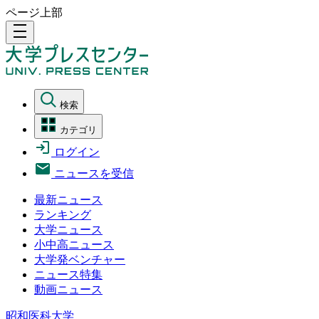
ページ上部
density_medium
検索
カテゴリ
ログイン
ニュースを受信
最新ニュース
ランキング
大学ニュース
小中高ニュース
大学発ベンチャー
ニュース特集
動画ニュース
昭和医科大学