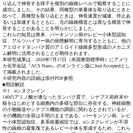
り込んで伸長する様子を個別の線維レベルで観察することに
成功しました。その結果、同種型の単量体を取り込むときと
比べて、異種型を取り込むときは、伸長速度が減速、停止あ
るいは加速するとともに、元の線維構造とは異なる構造で伸
長することがあることを明らかにしました。
これらの知見は将来、パーキンソン病やレビー小体型認知
症、アルツハイマー病の病態解明に寄与するとともに、他の
アミロイドタンパク質のアミロイド線維多型形成のメカニズ
ム解明に活用されることが期待されます。
本研究成果は、2020年7月17日（米国東部標準時）にアメリ
カ化学会誌『ACS Nano』のオンライン版にJust Acceptedとし
て掲載されました。
※研究内容の詳細は添付PDF参照
■用語解説
※1 αシヌクレイン
140のアミノ酸が連なったタンパク質で、シナプス前終末や
核をはじめとする細胞内の多様な部位に存在する。神経細胞
の小胞輸送やシナプス機能の調節に関わるとされているが、
その機能の全容は不明のままである。パーキンソン病、レビ
ー小体型認知症、多系統萎縮症では、αシヌクレインが不溶
性の線維の凝集塊であるレビー小体を形成するため、これら