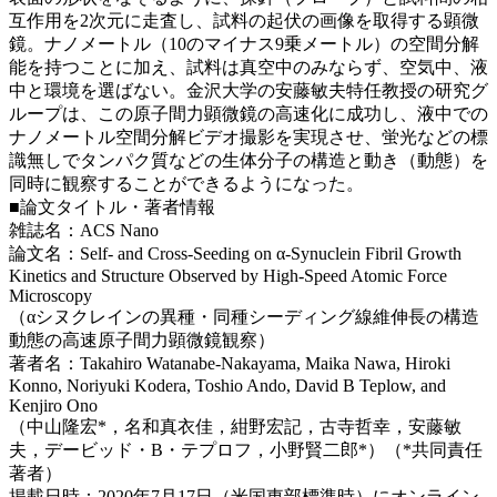
互作用を2次元に走査し、試料の起伏の画像を取得する顕微
鏡。ナノメートル（10のマイナス9乗メートル）の空間分解
能を持つことに加え、試料は真空中のみならず、空気中、液
中と環境を選ばない。金沢大学の安藤敏夫特任教授の研究グ
ループは、この原子間力顕微鏡の高速化に成功し、液中での
ナノメートル空間分解ビデオ撮影を実現させ、蛍光などの標
識無しでタンパク質などの生体分子の構造と動き（動態）を
同時に観察することができるようになった。
■論文タイトル・著者情報
雑誌名：ACS Nano
論文名：Self- and Cross-Seeding on α-Synuclein Fibril Growth
Kinetics and Structure Observed by High-Speed Atomic Force
Microscopy
（αシヌクレインの異種・同種シーディング線維伸長の構造
動態の高速原子間力顕微鏡観察）
著者名：Takahiro Watanabe-Nakayama, Maika Nawa, Hiroki
Konno, Noriyuki Kodera, Toshio Ando, David B Teplow, and
Kenjiro Ono
（中山隆宏*，名和真衣佳，紺野宏記，古寺哲幸，安藤敏
夫，デービッド・B・テプロフ，小野賢二郎*）（*共同責任
著者）
掲載日時：2020年7月17日（米国東部標準時）にオンライン