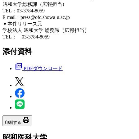
昭和大学総務課（広報担当）
TEL：03-3784-8059
E-mail：press@ofc.showa-u.ac.jp
▼本件リリース元
学校法人 昭和大学 総務課（広報担当）
TEL： 03-3784-8059
添付資料
picture_as_pdf
PDFダウンロード
print
印刷する
昭和医科大学