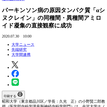
パーキンソン病の原因タンパク質「αシ
ヌクレイン」の同種間・異種間アミロ
イド凝集の直接観察に成功
2020.07.30 10:00
大学ニュース
先端研究
大学間連携
print
印刷する
昭和大学（東京都品川区／学長：久光 正）の小野賢二郎教
授（医学部内科学講座脳神経内科学部門）は、金沢大学ナノ