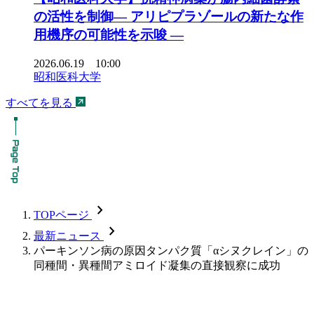
の活性を制御― アリピプラゾールの新たな作
用機序の可能性を示唆 ―
2026.06.19 10:00
昭和医科大学
すべてを見る
chevron_forward
TOPページ
chevron_forward
最新ニュース
パーキンソン病の原因タンパク質「αシヌクレイン」の
同種間・異種間アミロイド凝集の直接観察に成功