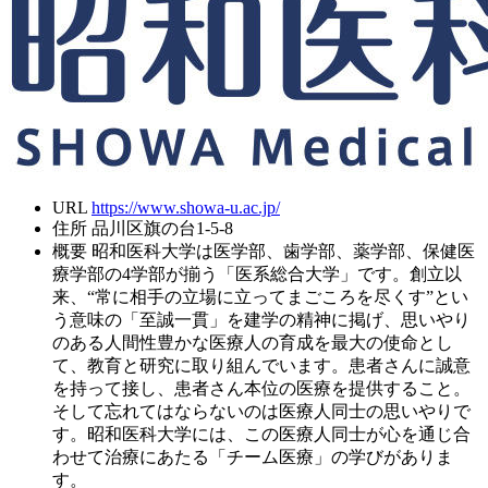
URL
https://www.showa-u.ac.jp/
住所
品川区旗の台1-5-8
概要
昭和医科大学は医学部、歯学部、薬学部、保健医
療学部の4学部が揃う「医系総合大学」です。創立以
来、“常に相手の立場に立ってまごころを尽くす”とい
う意味の「至誠一貫」を建学の精神に掲げ、思いやり
のある人間性豊かな医療人の育成を最大の使命とし
て、教育と研究に取り組んでいます。患者さんに誠意
を持って接し、患者さん本位の医療を提供すること。
そして忘れてはならないのは医療人同士の思いやりで
す。昭和医科大学には、この医療人同士が心を通じ合
わせて治療にあたる「チーム医療」の学びがありま
す。