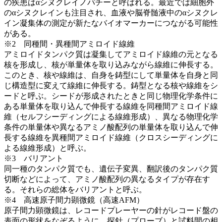
の疾患はαシヌクレイノパチーと呼ばれる。最近では細胞外
のαシヌクレインも注目され、血液や脳脊髄液中のαシヌクレ
イン凝集体の測定が新たなバイオマーカーにつながる可能性
がある。
※2 同種間・異種間アミロイド線維
アミロイドタンパク質は凝集してアミロイド線維の元となる
核を形成し、核が単量体を取り込みながら線維に伸長する。
このとき、核や線維は、自身を鋳型にして単量体を自身と同
じ構造型に変えて線維に伸長する。鋳型となる核や線維をシ
ードと呼ぶ。シードが形成されたときと同じ物理化学条件に
ある単量体を取り込んで伸長する線維を同種間アミロイド線
維（セルフシーディングによる線維形成）、異なる物理化学
条件の単量体や異なるアミノ酸配列の単量体を取り込んで伸
長する線維を異種間アミロイド線維（クロスシーディングに
よる線維形成）と呼ぶ。
※3 バリアント
同一種のタンパク質でも、遺伝子変異、翻訳後のタンパク質
切断などによって、アミノ酸配列の異なるタイプが存在す
る。それらの総体をバリアントと呼ぶ。
※4 高速原子間力顕微鏡（高速AFM）
原子間力顕微鏡は、レコードプレーヤーの針がレコード盤の
表面の形状をなぞるように、探針（プローブ）と試料間の相