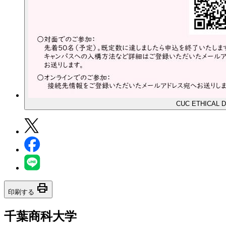
CUC ETHICAL
print
印刷する
千葉商科大学