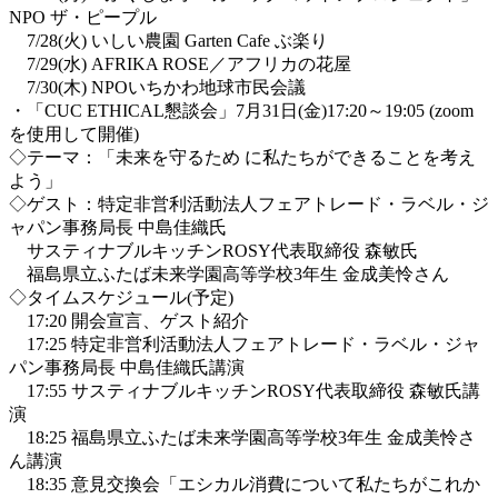
NPO ザ・ピープル
7/28(火) いしい農園 Garten Cafe ぶ楽り
7/29(水) AFRIKA ROSE／アフリカの花屋
7/30(木) NPOいちかわ地球市民会議
・「CUC ETHICAL懇談会」7月31日(金)17:20～19:05 (zoom
を使用して開催)
◇テーマ：「未来を守るため に私たちができることを考え
よう」
◇ゲスト：特定非営利活動法人フェアトレード・ラベル・ジ
ャパン事務局長 中島佳織氏
サスティナブルキッチンROSY代表取締役 森敏氏
福島県立ふたば未来学園高等学校3年生 金成美怜さん
◇タイムスケジュール(予定)
17:20 開会宣言、ゲスト紹介
17:25 特定非営利活動法人フェアトレード・ラベル・ジャ
パン事務局長 中島佳織氏講演
17:55 サスティナブルキッチンROSY代表取締役 森敏氏講
演
18:25 福島県立ふたば未来学園高等学校3年生 金成美怜さ
ん講演
18:35 意見交換会「エシカル消費について私たちがこれか