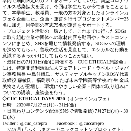
学内で期間限定のカフェをオープンしていた。新型コロナウ
イルス感染拡大を受け、今回は学生たちが今できることとし
て、本学学生、教職員、一般の方を対象としたオンラインカ
フェを企画した。企画・運営を行うプロジェクトメンバー25
名に加え、同学部の有志75名が運営をサポートする。
・プロジェクト活動の一環として、これまでに行ったSDGs
に取り組む企業や団体への取材内容を動画やテキストコンテ
ンツにまとめ、SNSを通じて情報発信する。SDGsへの理解
を深めてもらい、普段の生活を見直して、エシカルな行動を
意識するきっかけにしてもらうことが狙い。
・最終日の7月31日(金)に開催する「CUC ETHICAL懇談会」
には、特定非営利活動法人フェアトレード・ラベル・ジャパ
ン事務局長 中島佳織氏、サスティナブルキッチンROSY代表
取締役 森敏氏、福島県立ふたば未来学園高等学校3年生 金成
美怜さんが登壇し、環境にやさしい企業・団体の取り組みに
ついての講演、座談会を行う。
◇CUC ETHICAL DAYS 2020
（オンラインカフェ）
日時：2020年7月27日(月)～31日(金)
・日替わりコンテンツ配信(SNSで情報発信) 7月27日(月)～30
日(木)
Twitter：@cuc_cafepro Facebook：@cuccafepro
7/27(月)「ふくしまオーガニックコットンプロジェクト」