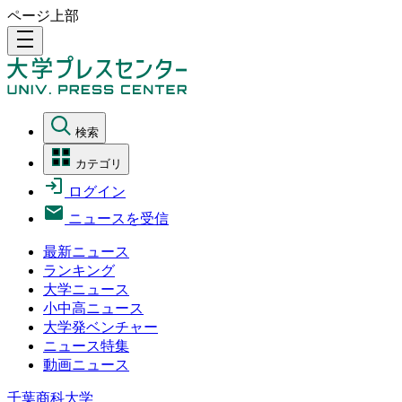
ページ上部
density_medium
検索
カテゴリ
ログイン
ニュースを受信
最新ニュース
ランキング
大学ニュース
小中高ニュース
大学発ベンチャー
ニュース特集
動画ニュース
千葉商科大学