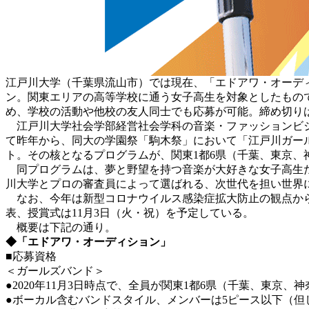
江戸川大学（千葉県流山市）では現在、「エドアワ・オーデ
ン。関東エリアの高等学校に通う女子高生を対象としたもの
め、学校の活動や他校の友人同士でも応募が可能。締め切りは9
江戸川大学社会学部経営社会学科の音楽・ファッションビジ
て昨年から、同大の学園祭「駒木祭」において「江戸川ガー
ト。その核となるプログラムが、関東1都6県（千葉、東京
同プログラムは、夢と野望を持つ音楽が大好きな女子高生た
川大学とプロの審査員によって選ばれる、次世代を担い世界
なお、今年は新型コロナウイルス感染症拡大防止の観点から
表、授賞式は11月3日（火・祝）を予定している。
概要は下記の通り。
◆「エドアワ・オーディション」
■応募資格
＜ガールズバンド＞
●2020年11月3日時点で、全員が関東1都6県（千葉、東
●ボーカル含むバンドスタイル、メンバーは5ピース以下（但