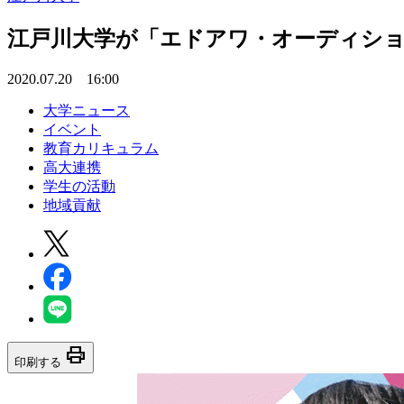
江戸川大学が「エドアワ・オーディショ
2020.07.20 16:00
大学ニュース
イベント
教育カリキュラム
高大連携
学生の活動
地域貢献
print
印刷する