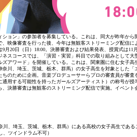
ィション」の参加者を募集している。これは、同大が昨年から
で、映像審査を行った後、今年は無観客ストリーミング配信に
月20日（日）18:00。決勝審査および結果発表、授賞式は11
ネスコースでは、「演習・実習」科目での取り組みとして大
ルズアワード」を開催している。これは、関東圏に住む女子高
、神奈川、埼玉、茨城、栃木、群馬）の女子高生を対象とした「
ちのために企画。音楽プロデューサーらプロの審査員が審査
に通用する可能性を持ったガールズアーティスト）の称号が授
、決勝審査は無観客のストリーミング配信で実施。イベント
京、神奈川、埼玉、茨城、栃木、群馬）にある高校の女子高生である
し、ツインドラム不可）