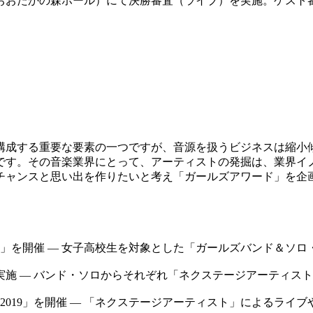
おたかの森ホール）にて決勝審査（ライブ）を実施。ゲスト
）
成する重要な要素の一つですが、音源を扱うビジネスは縮小傾向
です。その音楽業界にとって、アーティストの発掘は、業界イ
チャンスと思い出を作りたいと考え「ガールズアワード」を企
を開催 — 女子高校生を対象とした「ガールズバンド＆ソロ・オー
 バンド・ソロからそれぞれ「ネクステージアーティスト2019」
19」を開催 — 「ネクステージアーティスト」によるライブや平祐