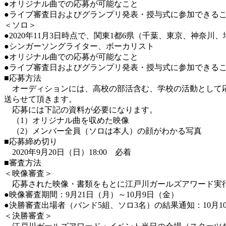
●オリジナル曲での応募が可能なこと
●ライブ審査日およびグランプリ発表・授与式に参加できる
＜ソロ＞
●2020年11月3日時点で、関東1都6県（千葉、東京、神
●シンガーソングライター、ボーカリスト
●オリジナル曲での応募が可能なこと
●ライブ審査日およびグランプリ発表・授与式に参加できる
■応募方法
オーディションには、高校の部活含む、学校の活動として応
送らせて頂きます。
応募には下記の資料が必要になります。
（1）オリジナル曲を収めた映像
（2）メンバー全員（ソロは本人）の顔がわかる写真
■応募締め切り
2020年9月20日（日）18:00 必着
■審査方法
＜映像審査＞
応募された映像・書類をもとに江戸川ガールズアワード実行
●映像審査期間：9月21日（月）～10月9日（金）
●決勝審査出場者（バンド5組、ソロ3名）の結果通知：10月1
＜決勝審査＞