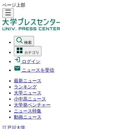
ページ上部
density_medium
検索
カテゴリ
ログイン
ニュースを受信
最新ニュース
ランキング
大学ニュース
小中高ニュース
大学発ベンチャー
ニュース特集
動画ニュース
江戸川大学