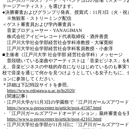
江戸川ガールズアワード・イベント当日の会場（スターツお
テージアーティスト」を選びます。
●決勝審査およびグランプリ発表、授賞式：11月3日（火・祝
※無観客・ストリーミング配信
＜ゲスト審査員および学内審査員＞
音楽プロデューサー・YANAGIMAN
株式会社アイビーレコード代表取締役・酒井善貴
江戸川大学社会学部経営社会学科准教授・大塚寛樹
江戸川大学社会学部経営社会学科客員教授・小倉淳
■主催者（江戸川大学 社会学部 経営社会学科）メッセージ
普段聴いている楽曲やアーティストは「音楽ビジネス」を構
え、音楽ビジネスの中核的存在になりはじめているのも事実
校で音楽を通じて何かを見つけようとしている女子たちに、
ョンに参加してください。
＊詳細は下記特設サイトを参照。
https://www.edogawa-u.ac.jp/lp2020/
（関連記事）
・江戸川大学が11月3日の学園祭で「江戸川ガールズアワード」
https://www.u-presscenter.jp/article/post-41587.html
・「江戸川ガールズアワードオーディション」最終審査会を実施 —
https://www.u-presscenter.jp/article/post-42161.html
・江戸川大学社会学部が11月3日に「江戸川ガールズアワード20