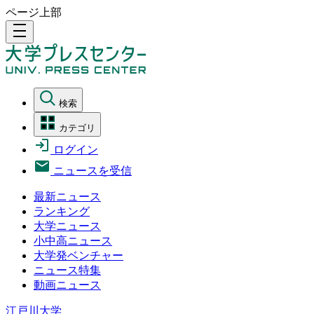
ページ上部
density_medium
検索
カテゴリ
ログイン
ニュースを受信
最新ニュース
ランキング
大学ニュース
小中高ニュース
大学発ベンチャー
ニュース特集
動画ニュース
江戸川大学