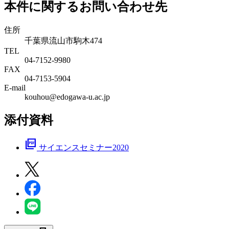
本件に関するお問い合わせ先
住所
千葉県流山市駒木474
TEL
04-7152-9980
FAX
04-7153-5904
E-mail
kouhou@edogawa-u.ac.jp
添付資料
picture_as_pdf
サイエンスセミナー2020