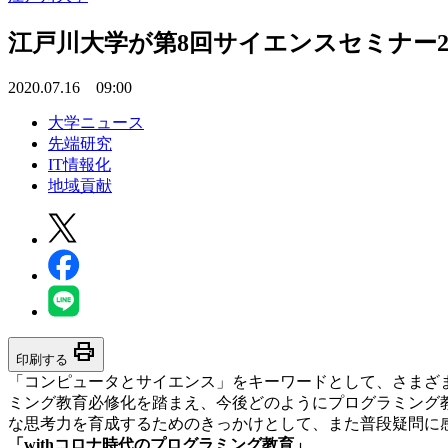
江戸川大学が第8回サイエンスセミナー20
2020.07.16 09:00
大学ニュース
先端研究
IT情報化
地域貢献
print
印刷する
「コンピュータとサイエンス」をキーワードとして、さまざ
ミング教育必修化を踏まえ、今後どのようにプログラミング
な思考力を育成するためのきっかけとして、また普段疑問に
「withコロナ時代のプログラミング教育」