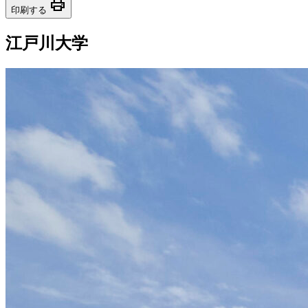
print
印刷する
江戸川大学