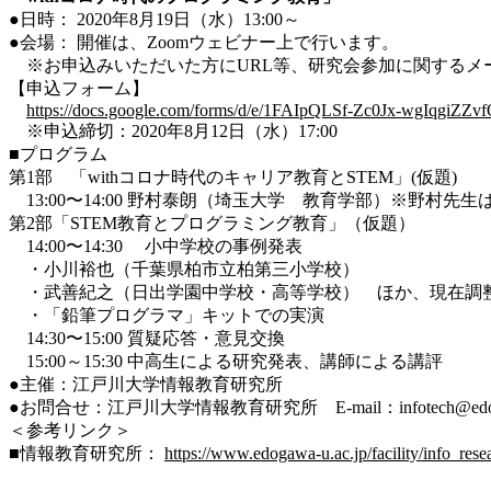
●日時： 2020年8月19日（水）13:00～
●会場： 開催は、Zoomウェビナー上で行います。
※お申込みいただいた方にURL等、研究会参加に関するメ
【申込フォーム】
https://docs.google.com/forms/d/e/1FAIpQLSf-Zc0Jx-wgIqgi
※申込締切：2020年8月12日（水）17:00
■プログラム
第1部 「withコロナ時代のキャリア教育とSTEM」(仮題)
13:00〜14:00 野村泰朗（埼玉大学 教育学部）※野村先
第2部「STEM教育とプログラミング教育」（仮題）
14:00〜14:30 小中学校の事例発表
・小川裕也（千葉県柏市立柏第三小学校）
・武善紀之（日出学園中学校・高等学校） ほか、現在調
・「鉛筆プログラマ」キットでの実演
14:30〜15:00 質疑応答・意見交換
15:00～15:30 中高生による研究発表、講師による講評
●主催：江戸川大学情報教育研究所
●お問合せ：江戸川大学情報教育研究所 E-mail：infotech@edogaw
＜参考リンク＞
■情報教育研究所：
https://www.edogawa-u.ac.jp/facility/info_rese