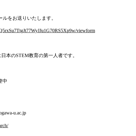
ールをお送りいたします。
ZZvfQ5rxSu7TtgJt77WyJJu1G70RS5Xp9w/viewform
生は日本のSTEM教育の第一人者です。
整中
a-u.ac.jp
arch/