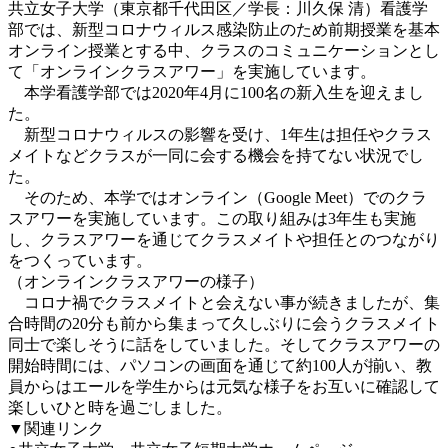
共立女子大学（東京都千代田区／学長：川久保 清）看護学
部では、新型コロナウィルス感染防止のため前期授業を基本
オンライン授業とする中、クラスのコミュニケーションとし
て「オンラインクラスアワー」を実施しています。
本学看護学部では2020年4月に100名の新入生を迎えまし
た。
新型コロナウィルスの影響を受け、1年生は担任やクラス
メイトなどクラスが一同に会する機会を持てない状況でし
た。
そのため、本学ではオンライン（Google Meet）でのクラ
スアワーを実施しています。この取り組みは3年生も実施
し、クラスアワーを通じてクラスメイトや担任とのつながり
をつくっています。
（オンラインクラスアワーの様子）
コロナ禍でクラスメイトと会えない事が続きましたが、集
合時間の20分も前から集まって久しぶりに会うクラスメイト
同士で楽しそうに話をしていました。そしてクラスアワーの
開始時間には、パソコンの画面を通じて約100人が揃い、教
員からはエールを学生からは元気な様子をお互いに確認して
楽しいひと時を過ごしました。
▼関連リンク