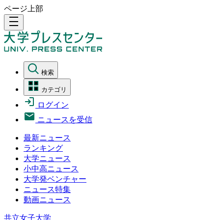
ページ上部
density_medium
検索
カテゴリ
ログイン
ニュースを受信
最新ニュース
ランキング
大学ニュース
小中高ニュース
大学発ベンチャー
ニュース特集
動画ニュース
共立女子大学