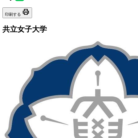
print
印刷する
共立女子大学