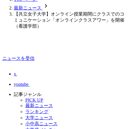
chevron_forward
最新ニュース
【共立女子大学】オンライン授業期間にクラスでのコ
ミュニケーション「オンラインクラスアワー」を開催
（看護学部）
ニュースを受信
x
youtube
記事ジャンル
PICK UP
最新ニュース
ランキング
大学ニュース
小中高ニュース