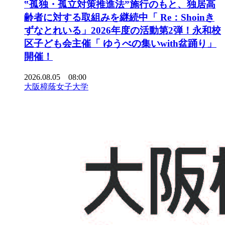
‟孤独・孤立対策推進法”施行のもと、独居高
齢者に対する取組みを継続中「 Re：Shoinき
ずなとれいる」2026年度の活動第2弾！永和校
区子ども会主催「 ゆうべの集いwith盆踊り」
開催！
2026.08.05 08:00
大阪樟蔭女子大学