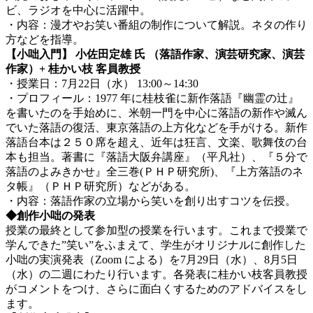
ビ、ラジオを中心に活躍中。
・内容：漫才やお笑い番組の制作について解説。ネタの作り
方などを指導。
【小咄入門】 小佐田定雄 氏 （落語作家、演芸研究家、演芸
作家）+ 桂かい枝 客員教授
・授業日：7月22日（水） 13:00～14:30
・プロフィール：1977 年に桂枝雀に新作落語『幽霊の辻』
を書いたのを手始めに、米朝一門を中心に落語の新作や滅ん
でいた落語の復活、東京落語の上方化などを手がける。新作
落語台本は２５０席を超え、近年は狂言、文楽、歌舞伎の台
本も担当。著書に『落語大阪弁講座』（平凡社）、『５分で
落語のよみきかせ』全三巻(ＰＨＰ研究所)、『上方落語のネ
タ帳』（ＰＨＰ研究所）などがある。
・内容：落語作家の立場から笑いを創り出すコツを伝授。
◆創作小咄の発表
授業の最終として参加型の授業を行います。これまで授業で
学んできた”笑い”をふまえて、学生がオリジナルに創作した
小咄の実演発表（Zoom による）を7月29日（水）、8月5日
（水）の二週にわたり行います。各発表に桂かい枝客員教授
がコメントをつけ、さらに面白くするためのアドバイスをし
ます。