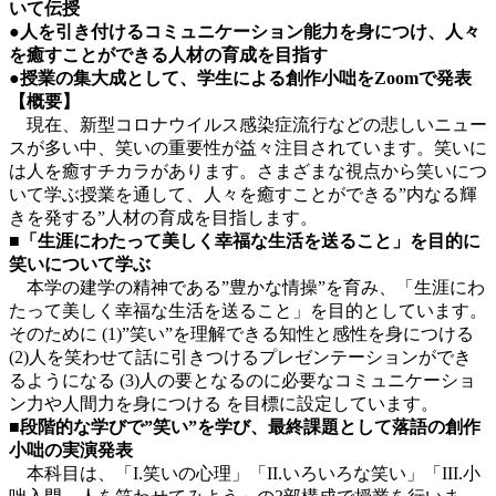
いて伝授
●人を引き付けるコミュニケーション能力を身につけ、人々
を癒すことができる人材の育成を目指す
●授業の集大成として、学生による創作小咄をZoomで発表
【概要】
現在、新型コロナウイルス感染症流行などの悲しいニュー
スが多い中、笑いの重要性が益々注目されています。笑いに
は人を癒すチカラがあります。さまざまな視点から笑いにつ
いて学ぶ授業を通して、人々を癒すことができる”内なる輝
きを発する”人材の育成を目指します。
■「生涯にわたって美しく幸福な生活を送ること」を目的に
笑いについて学ぶ
本学の建学の精神である”豊かな情操”を育み、「生涯にわ
たって美しく幸福な生活を送ること」を目的としています。
そのために (1)”笑い”を理解できる知性と感性を身につける
(2)人を笑わせて話に引きつけるプレゼンテーションができ
るようになる (3)人の要となるのに必要なコミュニケーショ
ン力や人間力を身につける を目標に設定しています。
■段階的な学びで”笑い”を学び、最終課題として落語の創作
小咄の実演発表
本科目は、「I.笑いの心理」「II.いろいろな笑い」「III.小