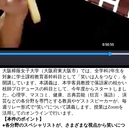
大阪樟蔭女子大学（大阪府東大阪市）では、全学科2年生を
対象に学士課程教育基幹科目として「笑いは人をつなぐ」を
開講しています。本講義は、本学客員教授で落語家の桂かい
枝師プロデュースの科目として、今年度からスタートしまし
た。心理学、マスコミ、健康、古典芸能（狂言・落語）、演
芸などの各分野を専門とする教員やゲストスピーカーが、毎
週リレー形式で“笑い”について講義します。授業はZoomを
活用してのオンラインで行います。
【本件のポイント】
●各分野のスペシャリストが、さまざまな視点から笑いにつ