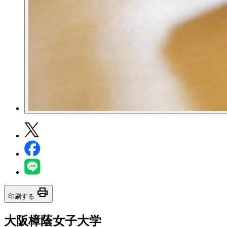
print
印刷する
大阪樟蔭女子大学