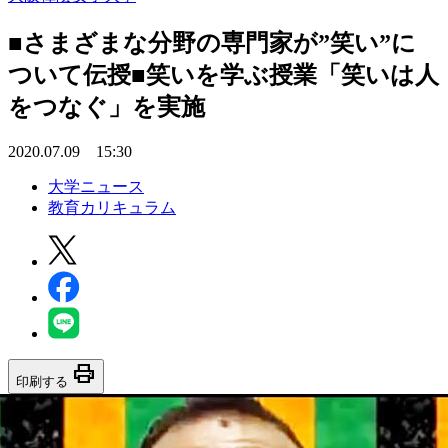
■さまざまな分野の専門家が”笑い”に
ついて伝授■笑いを学ぶ授業「笑いは人
をつなぐ」を実施
2020.07.09 15:30
大学ニュース
教育カリキュラム
print
印刷する