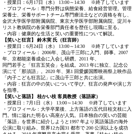
・授業日：6月17日（水） 13:00～14:30 ※終了しています
・プロフィール：専門分野は病態栄養、給食経営管理。管理
栄養士、栄養サポートチーム専門療法士などの資格を有し、
金沢大学医学部附属病院、東京大学医学部附属病院、淀川キ
リスト教病院の各栄養部門責任者を歴任し現職に至る。
・内容：健康的な生活と笑いの重要性について解説。
【笑いと狂言】 鈴木実 氏（狂言師）
・授業日：6月24日（水） 13:00～14:30 ※終了しています
・プロフィール： 2006年、茂山千三郎に入門、師事。2007
年、京都能楽養成会に入会し研鑽。2011 年、
同門若手と「狂言五笑会」を結成。2013 年に独立、記念公
演にて「那須語」。2020 年、第1 回愛媛国際映画祭上映作品
「内子こども狂言記」に茂山千三郎と共に出演。
・内容：狂言の中の笑いについて学び、狂言の発声や演じ方
を指導。
【笑いと落語】 桂かい枝 客員教授（落語家）
・授業日：7月1日（水） 13:00～14:30 ※終了しています
・プロフィール：大学卒業後、上方落語の五代目桂文枝に入
門。情に溢れた明るい高座が人気。日本独自の笑いの芸能
「落語」を世界に紹介しようと1997 年より英語落語の海外
公演に取り組み、世界12カ国31 都市で 200 公演以上を成功