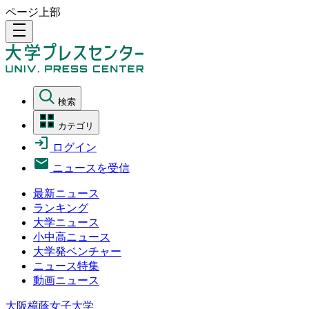
ページ上部
density_medium
検索
カテゴリ
ログイン
ニュースを受信
最新ニュース
ランキング
大学ニュース
小中高ニュース
大学発ベンチャー
ニュース特集
動画ニュース
大阪樟蔭女子大学