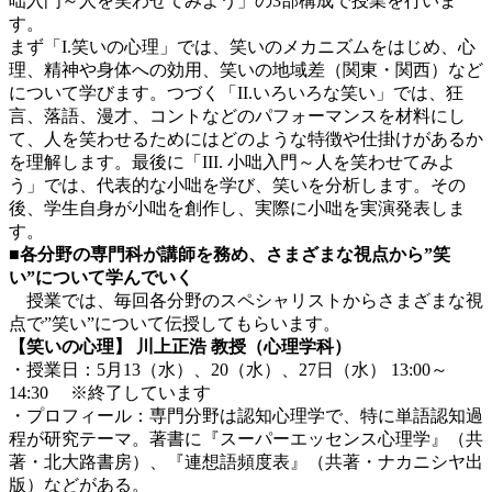
咄入門～人を笑わせてみよう」の3部構成で授業を行いま
す。
まず「I.笑いの心理」では、笑いのメカニズムをはじめ、心
理、精神や身体への効用、笑いの地域差（関東・関西）など
について学びます。つづく「II.いろいろな笑い」では、狂
言、落語、漫才、コントなどのパフォーマンスを材料にし
て、人を笑わせるためにはどのような特徴や仕掛けがあるか
を理解します。最後に「III. 小咄入門～人を笑わせてみよ
う」では、代表的な小咄を学び、笑いを分析します。その
後、学生自身が小咄を創作し、実際に小咄を実演発表しま
す。
■各分野の専門科が講師を務め、さまざまな視点から”笑
い”について学んでいく
授業では、毎回各分野のスペシャリストからさまざまな視
点で”笑い”について伝授してもらいます。
【笑いの心理】 川上正浩 教授（心理学科）
・授業日：5月13（水）、20（水）、27日（水） 13:00～
14:30 ※終了しています
・プロフィール：専門分野は認知心理学で、特に単語認知過
程が研究テーマ。著書に『スーパーエッセンス心理学』（共
著・北大路書房）、『連想語頻度表』（共著・ナカニシヤ出
版）などがある。