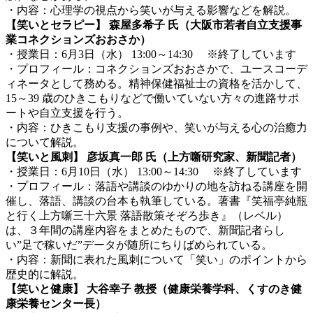
・内容：心理学の視点から笑いが与える影響などを解説。
【笑いとセラピー】 森屋多希子 氏（大阪市若者自立支援事
業コネクションズおおさか）
・授業日：6月3日（水） 13:00～14:30 ※終了しています
・プロフィール：コネクションズおおさかで、ユースコーデ
ィネータとして務める。精神保健福祉士の資格を活かして、
15～39 歳のひきこもりなどで働いていない方々の進路サポ
ートや自立支援を行う。
・内容：ひきこもり支援の事例や、笑いが与える心の治癒力
について解説。
【笑いと風刺】 彦坂真一郎 氏（上方噺研究家、新聞記者）
・授業日：6月10日（水） 13:00～14:30 ※終了しています
・プロフィール：落語や講談のゆかりの地を訪ねる講座を開
催し、落語、講談の台本も執筆している。著書『笑福亭純瓶
と行く上方噺三十六景 落語散策そぞろ歩き』（レベル）
は、３年間の講座内容をまとめたもので、新聞記者らし
い”足で稼いだ”データが随所にちりばめられている。
・内容：新聞に表れた風刺について「笑い」のポイントから
歴史的に解説。
【笑いと健康】 大谷幸子 教授（健康栄養学科、くすのき健
康栄養センター長）