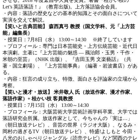
させる。2018 年度繁昌亭大賞を受賞。著書『桂かい枝の
Let’s 英語落語！』（教育出版)。上方落語協会会員。
・内容：落語の歴史などの基本的知識とその面白さについて
実演を交えて解説。
【笑いと古典芸能】 森西真弓 教授（国文学科、元「上方芸
能」編集長）
・授業日：7月8日（水） 13:00～14:30 ※終了しています
・プロフィール：専門は日本芸能史・上方伝統芸能・近代日
本演劇。主著に『上方芸能の魅惑 ― 鴈治郎・玉男・千作・
米朝の至芸』（NHK 出版）、『吉田玉男 文楽藝話』（共
著・国立劇場）、『上方芸能事典』（編著・岩波書店）があ
る。
・内容：狂言の成り立ち、特徴、面白さを評論家の立場から
考察。
【笑いと漫才・放送】 米井敬人 氏（放送作家、漫才作家、
落語作家）+ 桂かい枝 客員教授
・授業日：7月15日（水） 13:00～14:30
・プロフィール：大阪芸術大学芸術計画学科卒業、大学では
落語研究会所属。放送作家として、今ちゃんの「実は…」
（朝日放送テレビ）、音芸の世界（ラジオ大阪）、なるみ・
岡村の過ぎるTV（朝日放送テレビ）、特盛!よしもと 今田・
八光のおしゃべりジャングル（読売テレビ）など関西のテレ