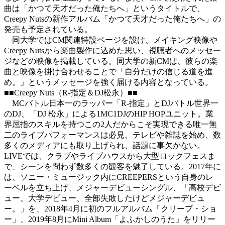
曲は「かつて天才だった俺たちへ」というタイトルで、
Creepy Nutsの新作アルバム「かつて天才だった俺たちへ」の
発売も予定されている。
同大学ではCM関連特設ページを設け、メイキング映像や
Creepy Nutsから楽曲製作に込めた思い、視聴者へのメッセー
ジなどの映像を掲載している。同大学の新CMは、彼らの楽
曲と映像を掛け合わせることで「自分だけの信じる道を進
め。」というメッセージを強く届ける内容となっている。
■■Creepy Nuts（R-指定＆DJ松永）■■
MCバトル日本一のラッパー「R-指定」とDJバトル世界一
のDJ、「DJ 松永」による1MC1DJのHIP HOPユニット。業
界屈指のスキルを持つこの2人だからこそ実現できる唯一無
二のライブパフォーマンスは必見。テレビや雑誌を始め、数
多くのメディアにも取り上げられ、話題に事欠かない。
LIVEでは、クラブやライブハウスから大型ロックフェスま
で、シーンを問わず数多くの観客を魅了している。2017年に
は、ソニー・ミュージック内にCREEPERSという自身のレ
ーベルを立ち上げ、メジャーデビューシングル、「高校デビ
ュー、大学デビュー、全部失敗したけどメジャーデビュ
ー。」を、2018年4月に初のフルアルバム「クリープ・ショ
ー」、2019年8月にMini Album「よふかしのうた」をリリー