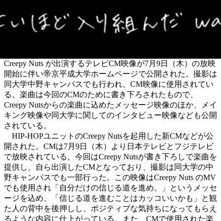
Creepy Nuts が出演するテレビCM映像が7月9日（木）の放映
開始に伴い帝京平成大学ホームページで公開された。撮影は
同大学中野キャンパスでも行われ、CM映像に使用されてい
る。楽曲は今回のCMのために書き下ろされたもので、
Creepy Nutsからの楽曲に込めたメッセージ映像のほか、メイ
キング映像や同大学に関してのインタビュー映像なども公開
されている。
HIP-HOPユニットのCreepy Nutsを起用した新CMなどが公
開された。CMは7月9日（木）より日本テレビとフジテレビ
で放映されている。今回はCreepy Nutsが書き下ろしで楽曲を
提供し、自ら出演したCMとなっており、撮影は同大学の中
野キャンパスでも一部行った。この映像はCreepy Nuts のMV
でも使用され「自分だけの信じる道を進め。」というメッセ
ージを込め、「信じる道を進むことはカッコいいかも」と観
た人の背中を後押しし、ポジティブな気持ちになってもらえ
るような内容に仕上がっている。また、CMで使用された楽