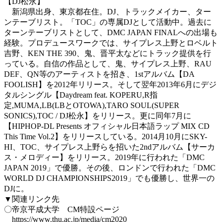
【DJ松永】
新潟県出身、東京都在住。DJ、トラックメイカー、ター
ンテーブリスト。「TOC」の専属DJとして活動中。過去に
ターンテーブリストとして、DMC JAPAN FINALへの出場も
経験。プロデュースワークでは、サイプレス上野とロベルト
吉野、KEN THE 390、鬼、晋平太などにトラック提供を行
っている。自信の作品として、鬼、サイプレス上野、RAU
DEF、QN等のアーティストを招き、1stアルバム【DA
FOOLISH】を2012年リリース。そして翌年2013年6月にデジ
タルシングル【Daydream feat. KOPERU,R指
定,MUMA,LB(LBとOTOWA),TARO SOUL(SUPER
SONICS),TOC / DJ松永】をリリース。更に同年7月に
【HIPHOP-DL Presents オフィシャル日本語ラップ MIX CD
This Time Vol.2】をリリースしている。2014月10月にSKY-
HI、TOC、サイプレス上野らを招いた2ndアルバム【サーカ
ス・メロディー】をリリース。2019年に行われた「DMC
JAPAN 2019」で優勝。その後、ロンドンで行われた「DMC
WORLD DJ CHAMPIONSHIPS2019」でも優勝し、世界一の
DJに。
▼関連リンク先
〇帝京平成大学 CM特設ページ
https://www.thu.ac.jp/media/cm2020