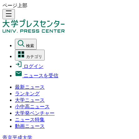
ページ上部
density_medium
検索
カテゴリ
ログイン
ニュースを受信
最新ニュース
ランキング
大学ニュース
小中高ニュース
大学発ベンチャー
ニュース特集
動画ニュース
帝京平成大学