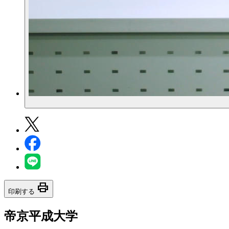
print
印刷する
帝京平成大学