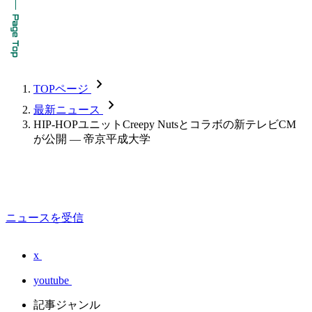
chevron_forward
TOPページ
chevron_forward
最新ニュース
HIP-HOPユニットCreepy Nutsとコラボの新テレビCM
が公開 — 帝京平成大学
ニュースを受信
x
youtube
記事ジャンル