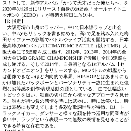
ス！そして、新作アルバム「かつて天才だった俺たちへ」を
2020年8月26日にリリース！自身の冠番組「オールナイトニ
ッポン0（ZERO）」が毎週火曜日に放送中。
【R-指定】
大阪府堺市出身のラッパー。中1で日本語ラップと出会
い、中2からリリックを書き始める。高2で足を踏み入れた梅
田サイファーの影響でバトルやライブ活動を開始する。日本
最高峰のMCバトルULTIMATE MC BATTLE（以下UMB）大
阪大会にて5連覇を成し遂げ、2012年、2013年、2014年の全
国大会UMB GRAND CHAMPIONSHIPで優勝し全国3連覇を
成し遂げる。そして2014年、自身初となる1stアルバム【セ
カンドオピニオン】をリリースする。MCバトルの戦歴から
は想像できないほど内向的で卑屈、HIP-HOPとはあまりにも
かけ離れたバックボーンとパーソナリティー故に生まれた強
烈な劣等感を創作/表現活動の源としている。 曲では幅広い
トピックを扱い、独自の切り口から様々なアプローチを見せ
る。誰もが持つ負の感情を時には武器に、時には笑いに、時
には哀愁にも変えてしまう多彩な歌詞世界が特徴。DJ、ト
ラックメイカー、ダンサーと様々な顔を持つ器用な同業者が
多い中、ラップという表現一つで無数の表情を見せることが
できる希有な存在である。