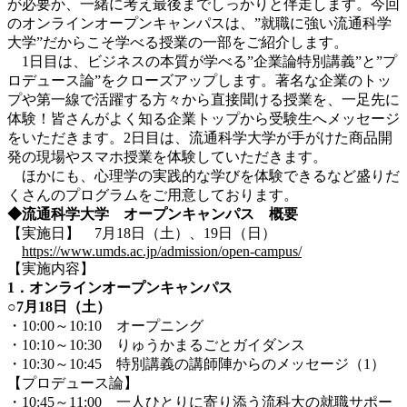
が必要か、一緒に考え最後までしっかりと伴走します。今回
のオンラインオープンキャンパスは、”就職に強い流通科学
大学”だからこそ学べる授業の一部をご紹介します。
1日目は、ビジネスの本質が学べる”企業論特別講義”と”プ
ロデュース論”をクローズアップします。著名な企業のトッ
プや第一線で活躍する方々から直接聞ける授業を、一足先に
体験！皆さんがよく知る企業トップから受験生へメッセージ
をいただきます。2日目は、流通科学大学が手がけた商品開
発の現場やスマホ授業を体験していただきます。
ほかにも、心理学の実践的な学びを体験できるなど盛りだ
くさんのプログラムをご用意しております。
◆流通科学大学 オープンキャンパス 概要
【実施日】 7月18日（土）、19日（日）
https://www.umds.ac.jp/admission/open-campus/
【実施内容】
1．オンラインオープンキャンパス
○7月18日（土）
・10:00～10:10 オープニング
・10:10～10:30 りゅうかまるごとガイダンス
・10:30～10:45 特別講義の講師陣からのメッセージ（1）
【プロデュース論】
・10:45～11:00 一人ひとりに寄り添う流科大の就職サポー