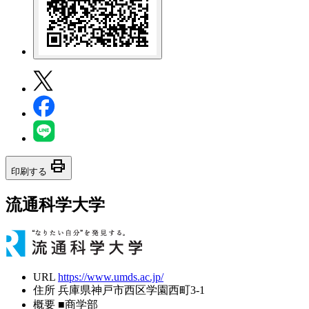
print
印刷する
流通科学大学
URL
https://www.umds.ac.jp/
住所
兵庫県神戸市西区学園西町3-1
概要
■商学部