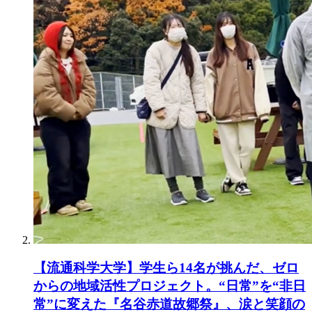
【流通科学大学】学生ら14名が挑んだ、ゼロ
からの地域活性プロジェクト。“日常”を“非日
常”に変えた『名谷赤道故郷祭』、涙と笑顔の