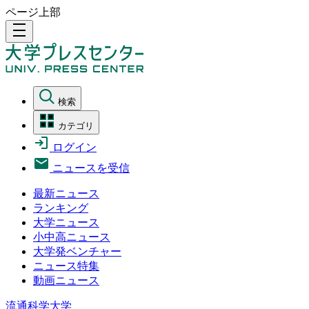
ページ上部
density_medium
検索
カテゴリ
ログイン
ニュースを受信
最新ニュース
ランキング
大学ニュース
小中高ニュース
大学発ベンチャー
ニュース特集
動画ニュース
流通科学大学