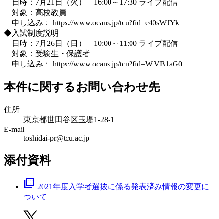
日時：7月21日（火） 16:00～17:30 ライブ配信
対象：高校教員
申し込み：
https://www.ocans.jp/tcu?fid=e40sWJYk
◆入試制度説明
日時：7月26日（日） 10:00～11:00 ライブ配信
対象：受験生・保護者
申し込み：
https://www.ocans.jp/tcu?fid=WiVB1aG0
本件に関するお問い合わせ先
住所
東京都世田谷区玉堤1-28-1
E-mail
toshidai-pr@tcu.ac.jp
添付資料
picture_as_pdf
2021年度入学者選抜に係る発表済み情報の変更に
ついて