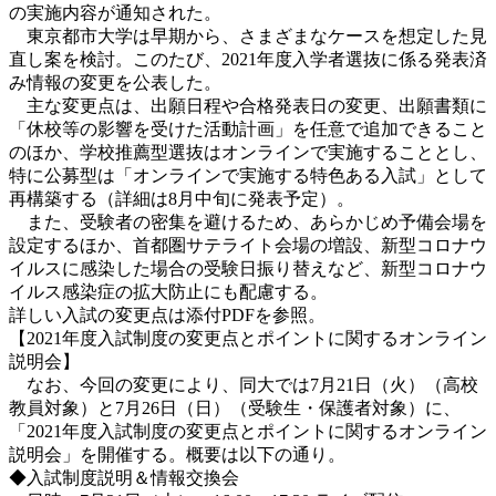
の実施内容が通知された。
東京都市大学は早期から、さまざまなケースを想定した見
直し案を検討。このたび、2021年度入学者選抜に係る発表済
み情報の変更を公表した。
主な変更点は、出願日程や合格発表日の変更、出願書類に
「休校等の影響を受けた活動計画」を任意で追加できること
のほか、学校推薦型選抜はオンラインで実施することとし、
特に公募型は「オンラインで実施する特色ある入試」として
再構築する（詳細は8月中旬に発表予定）。
また、受験者の密集を避けるため、あらかじめ予備会場を
設定するほか、首都圏サテライト会場の増設、新型コロナウ
イルスに感染した場合の受験日振り替えなど、新型コロナウ
イルス感染症の拡大防止にも配慮する。
詳しい入試の変更点は添付PDFを参照。
【2021年度入試制度の変更点とポイントに関するオンライン
説明会】
なお、今回の変更により、同大では7月21日（火）（高校
教員対象）と7月26日（日）（受験生・保護者対象）に、
「2021年度入試制度の変更点とポイントに関するオンライン
説明会」を開催する。概要は以下の通り。
◆入試制度説明＆情報交換会