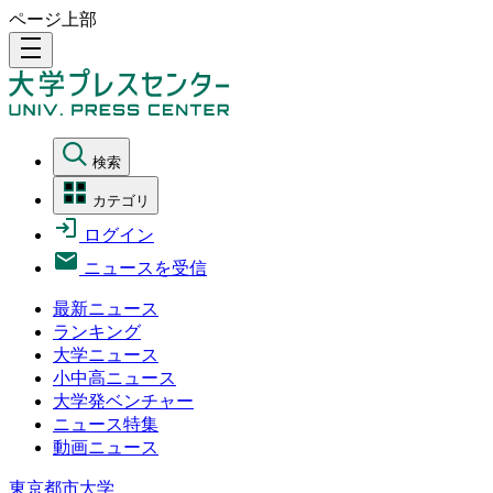
ページ上部
density_medium
検索
カテゴリ
ログイン
ニュースを受信
最新ニュース
ランキング
大学ニュース
小中高ニュース
大学発ベンチャー
ニュース特集
動画ニュース
東京都市大学