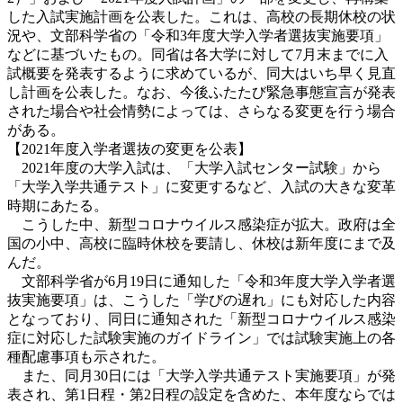
した入試実施計画を公表した。これは、高校の長期休校の状
況や、文部科学省の「令和3年度大学入学者選抜実施要項」
などに基づいたもの。同省は各大学に対して7月末までに入
試概要を発表するように求めているが、同大はいち早く見直
し計画を公表した。なお、今後ふたたび緊急事態宣言が発表
された場合や社会情勢によっては、さらなる変更を行う場合
がある。
【2021年度入学者選抜の変更を公表】
2021年度の大学入試は、「大学入試センター試験」から
「大学入学共通テスト」に変更するなど、入試の大きな変革
時期にあたる。
こうした中、新型コロナウイルス感染症が拡大。政府は全
国の小中、高校に臨時休校を要請し、休校は新年度にまで及
んだ。
文部科学省が6月19日に通知した「令和3年度大学入学者選
抜実施要項」は、こうした「学びの遅れ」にも対応した内容
となっており、同日に通知された「新型コロナウイルス感染
症に対応した試験実施のガイドライン」では試験実施上の各
種配慮事項も示された。
また、同月30日には「大学入学共通テスト実施要項」が発
表され、第1日程・第2日程の設定を含めた、本年度ならでは