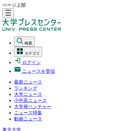
ページ上部
density_medium
検索
カテゴリ
ログイン
ニュースを受信
最新ニュース
ランキング
大学ニュース
小中高ニュース
大学発ベンチャー
ニュース特集
動画ニュース
東京大学