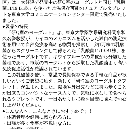
区）は、大好評で発売中の研Q室のヨーグルトと同じ「乳酸
菌11/19-B1株」を使った常温保存可能のチュアブルタブレッ
トを東京大学コミュニケーションセンター限定で発売いたし
ました。
●製品の特長
『研Q室のヨーグルト』は、東京大学薬学系研究科関水和
久名誉教授が、カイコのメカニズムを活かした独自の測定技
術を用いて自然免疫を高める物質を探索し、約1万株の乳酸
菌からスクリーニングして得られた「乳酸菌11/19-B1株」を
使ったヨーグルトです。キウイフルーツの果皮から分離した
菌種であり、市販のヨーグルトから採取した乳酸菌より高い
免疫促進活性が確認されています。
この乳酸菌を使い、常温で長期保存できる手軽な商品が欲
しいというご要望に応え、新しく「研Ｑ室のヨーグルトタブ
レット」が生まれました。職場や外出先などに持ち歩くこと
が出来るコンパクトなケース入りで、気軽に水なしで食べら
れるタブレットです。一日あたり1～3粒を目安に噛んでお召
し上がりください。
●こんな人へ、こんなときにおすすめです！
・体調管理や健康に気を配る方に
・出張が多く食事が不規則な方に