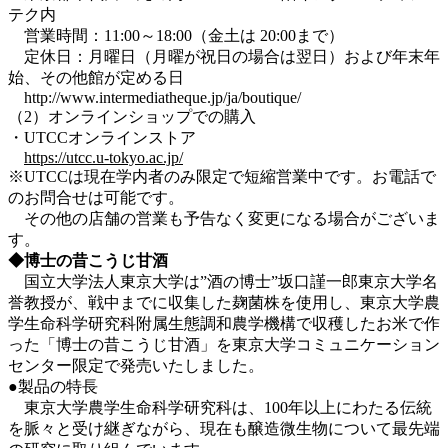
テク内
営業時間：11:00～18:00（金土は 20:00まで）
定休日：月曜日（月曜が祝日の場合は翌日）および年末年
始、その他館が定める日
http://www.intermediatheque.jp/ja/boutique/
（2）オンラインショップでの購入
・UTCCオンラインストア
https://utcc.u-tokyo.ac.jp/
※UTCCは現在学内者のみ限定で短縮営業中です。お電話で
のお問合せは可能です。
その他の店舗の営業も予告なく変更になる場合がございま
す。
◆博士の昔こうじ甘酒
国立大学法人東京大学は”酒の博士”坂口謹一郎東京大学名
誉教授が、戦中までに収集した麹菌株を使用し、東京大学農
学生命科学研究科附属生態調和農学機構で収穫したお米で作
った「博士の昔こうじ甘酒」を東京大学コミュニケーション
センター限定で発売いたしました。
●製品の特長
東京大学農学生命科学研究科は、100年以上にわたる伝統
を脈々と受け継ぎながら、現在も醸造微生物について最先端