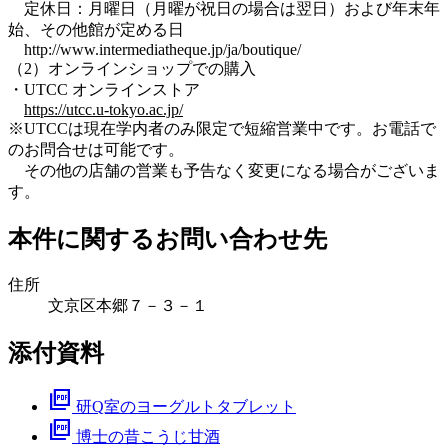
定休日：月曜日（月曜が祝日の場合は翌日）および年末年
始、その他館が定める日
http://www.intermediatheque.jp/ja/boutique/
（2）オンラインショップでの購入
・UTCC オンラインストア
https://utcc.u-tokyo.ac.jp/
※UTCCは現在学内者のみ限定で短縮営業中です。お電話で
のお問合せは可能です。
その他の店舗の営業も予告なく変更になる場合がございま
す。
本件に関するお問い合わせ先
住所
文京区本郷７－３－１
添付資料
picture_as_pdf
研Q室のヨーグルトタブレット
picture_as_pdf
博士の昔こうじ甘酒