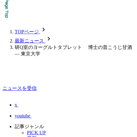
chevron_forward
TOPページ
chevron_forward
最新ニュース
研Q室のヨーグルトタブレット 博士の昔こうじ甘酒
— 東京大学
ニュースを受信
x
youtube
記事ジャンル
PICK UP