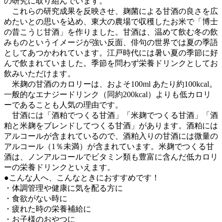
の研究に取り組んでいます。
これらの研究成果を反映させ、麹菌による甘酒の良さを広
めたいとの思いを込め、東大の農場で収穫したお米で「博士
の昔こうじ甘酒」を作りました。甘酒は、温めて飲む冬の飲
みものというイメージが強い反面、俳句の世界では夏の季語
としてあつかわれています。江戸時代には暑い夏の季節に好
んで飲まれていました。季節を問わず栄養ドリンクとしてお
飲みいただけます。
米麹の甘酒のカロリーは、およそ100ml あたり約100kcal。
一般的なエナジードリンク（同約200kcal）よりも低カロリ
ーであることも人気の理由です。
甘酒には「酒粕でつくる甘酒」「米麹でつくる甘酒」「酒
粕と米麹をブレンドしてつくる甘酒」があります。酒粕には
アルコールが含まれているので、酒粕入りの甘酒には微量の
アルコール（1％未満）が含まれています。米麹でつくる甘
酒は、ノンアルコールでビタミン類も豊富に含んだ低カロリ
ーの栄養ドリンクといえます。
●こんな人へ、こんなときにおすすめです！
・体調管理や健康に気を配る方に
・食欲がない時に
・疲れた時の栄養補給に
・お子様のおやつに