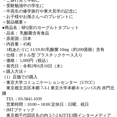
・ご旅行先で手軽に
・受験勉強中の学生に
・中高生の修学旅行や東大見学の記念に
・お子様やお孫さんへのプレゼントに
＜製品概要＞
●商品名：研Q室のヨーグルトタブレット
・品名： 乳酸菌含有食品
・原産国：日本
・内容量：45粒
1粒あたりに 11/19-B1乳酸菌 10mg（約200億個）含有
・仕様：ボトル型 プラスチックケース入り
・価格： 1,000円（税込）
・発売日：令和2年6月10日（水）
＜購入方法＞
（1）店舗での購入
・東京大学コミュニケーションセンター（UTCC）
東京都文京区本郷 7-3-1 東京大学本郷キャンパス内 赤門北
隣
TEL：03-5841-1039
営業時間：10:00～18:00 定休日：日曜、祝日
・IMTブティック
東京都千代田区丸の内 2-7-2 KITTE3階インターメディア