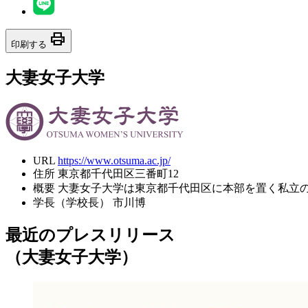
print
印刷する
大妻女子大学
URL
https://www.otsuma.ac.jp/
住所
東京都千代田区三番町12
概要
大妻女子大学は東京都千代田区に本部を置く私立
学長（学校長）
市川博
最近のプレスリリース
（大妻女子大学）