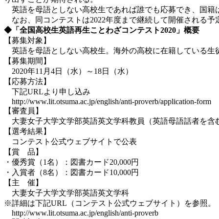
英語を母語としない高校生であれば誰でも応募でき、国籍は
なお、同コンテストは2022年度まで継続して開催される予
◆「全国高校生英語再生ことわざコンテスト2020」概要
【募集対象】
英語を母語としない高校生。海外の高校に在籍している生
【募集期間】
2020年11月4日（水）～18日（水）
【応募方法】
下記URLより申し込み
http://www.lit.otsuma.ac.jp/english/anti-proverb/application-form
【審査員】
大妻女子大学文学部英語英文学科教員（英語母語話者を含
【選考結果】
コンテスト公式ウェブサイトで公表
【賞 品】
・優秀賞（1名）：図書カード20,000円
・入賞者（8名）：図書カード10,000円
【主 催】
大妻女子大学文学部英語英文学科
※詳細は下記URL（コンテスト公式ウェブサイト）を参照。
http://www.lit.otsuma.ac.jp/english/anti-proverb