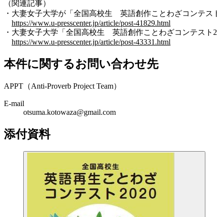
（関連記事）
・大妻女子大学が「全国高校生 英語創作ことわざコンテスト2019
https://www.u-presscenter.jp/article/post-41829.html
・大妻女子大学「全国高校生 英語創作ことわざコンテスト2019
https://www.u-presscenter.jp/article/post-43331.html
本件に関するお問い合わせ先
APPT（Anti-Proverb Project Team）
E-mail
otsuma.kotowaza@gmail.com
添付資料