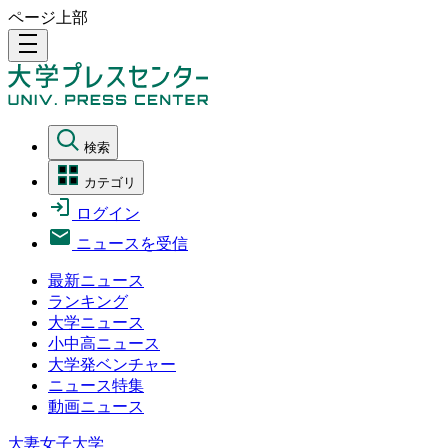
ページ上部
density_medium
検索
カテゴリ
ログイン
ニュースを受信
最新ニュース
ランキング
大学ニュース
小中高ニュース
大学発ベンチャー
ニュース特集
動画ニュース
大妻女子大学