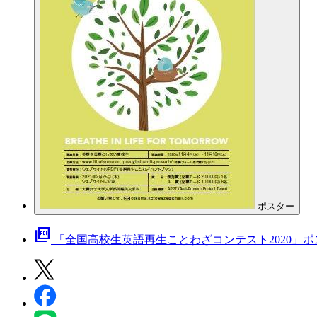
ポスター
picture_as_pdf
「全国高校生英語再生ことわざコンテスト2020」ポ