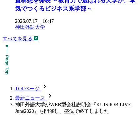
置構想を発表 ～教育力で選ばれる大学が、本
気でつくるビジネス系学部～
2026.07.17 16:47
神田外語大学
すべてを見る
chevron_forward
TOPページ
chevron_forward
最新ニュース
神田外語大学がWEB型会社説明会『KUIS JOB LIVE
June2020』を開催し、盛況で終了しました