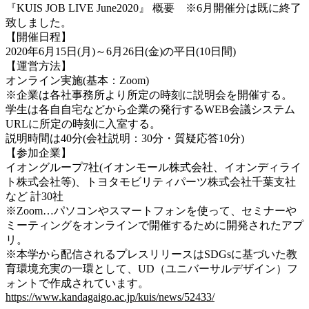
『KUIS JOB LIVE June2020』 概要 ※6月開催分は既に終了
致しました。
【開催日程】
2020年6月15日(月)～6月26日(金)の平日(10日間)
【運営方法】
オンライン実施(基本：Zoom)
※企業は各社事務所より所定の時刻に説明会を開催する。
学生は各自自宅などから企業の発行するWEB会議システム
URLに所定の時刻に入室する。
説明時間は40分(会社説明：30分・質疑応答10分)
【参加企業】
イオングループ7社(イオンモール株式会社、イオンディライ
ト株式会社等)、トヨタモビリティパーツ株式会社千葉支社
など 計30社
※Zoom…パソコンやスマートフォンを使って、セミナーや
ミーティングをオンラインで開催するために開発されたアプ
リ。
※本学から配信されるプレスリリースはSDGsに基づいた教
育環境充実の一環として、UD（ユニバーサルデザイン）フ
ォントで作成されています。
https://www.kandagaigo.ac.jp/kuis/news/52433/