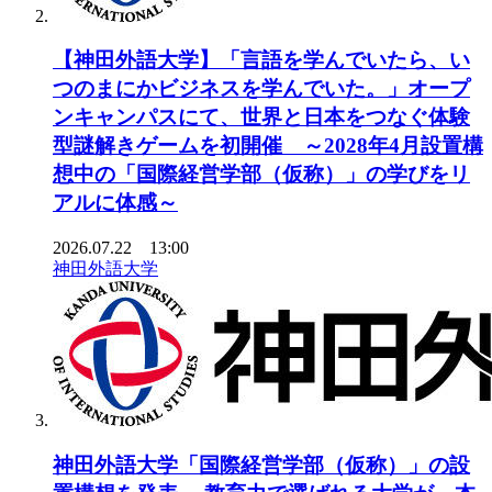
【神田外語大学】「言語を学んでいたら、い
つのまにかビジネスを学んでいた。」オープ
ンキャンパスにて、世界と日本をつなぐ体験
型謎解きゲームを初開催 ～2028年4月設置構
想中の「国際経営学部（仮称）」の学びをリ
アルに体感～
2026.07.22 13:00
神田外語大学
神田外語大学「国際経営学部（仮称）」の設