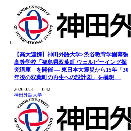
【高大連携】神田外語大学×渋谷教育学園幕張
高等学校「福島県双葉町 ウェルビーイング探
究講座」を開催 ― 東日本大震災から15年「30
年後の双葉町の再生への設計図」を構想 ―
2026.07.31 10:42
神田外語大学