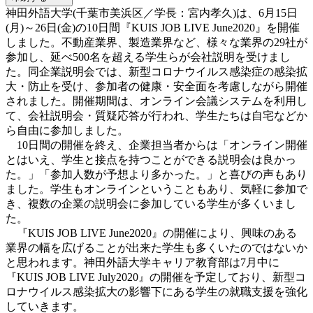
神田外語大学(千葉市美浜区／学長：宮内孝久)は、6月15日
(月)～26日(金)の10日間『KUIS JOB LIVE June2020』を開催
しました。不動産業界、製造業界など、様々な業界の29社が
参加し、延べ500名を超える学生らが会社説明を受けまし
た。同企業説明会では、新型コロナウイルス感染症の感染拡
大・防止を受け、参加者の健康・安全面を考慮しながら開催
されました。開催期間は、オンライン会議システムを利用し
て、会社説明会・質疑応答が行われ、学生たちは自宅などか
ら自由に参加しました。
10日間の開催を終え、企業担当者からは「オンライン開催
とはいえ、学生と接点を持つことができる説明会は良かっ
た。」「参加人数が予想より多かった。」と喜びの声もあり
ました。学生もオンラインということもあり、気軽に参加で
き、複数の企業の説明会に参加している学生が多くいまし
た。
『KUIS JOB LIVE June2020』の開催により、興味のある
業界の幅を広げることが出来た学生も多くいたのではないか
と思われます。神田外語大学キャリア教育部は7月中に
『KUIS JOB LIVE July2020』の開催を予定しており、新型コ
ロナウイルス感染拡大の影響下にある学生の就職支援を強化
していきます。