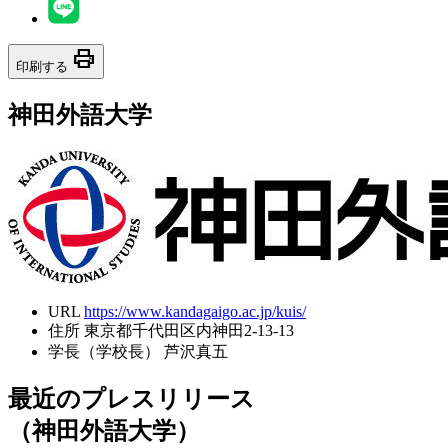
print
印刷する
神田外語大学
URL
https://www.kandagaigo.ac.jp/kuis/
住所
東京都千代田区内神田2-13-13
学長（学校長）
芦沢真五
最近のプレスリリース
（神田外語大学）