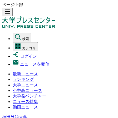
ページ上部
density_medium
検索
カテゴリ
ログイン
ニュースを受信
最新ニュース
ランキング
大学ニュース
小中高ニュース
大学発ベンチャー
ニュース特集
動画ニュース
神田外語大学