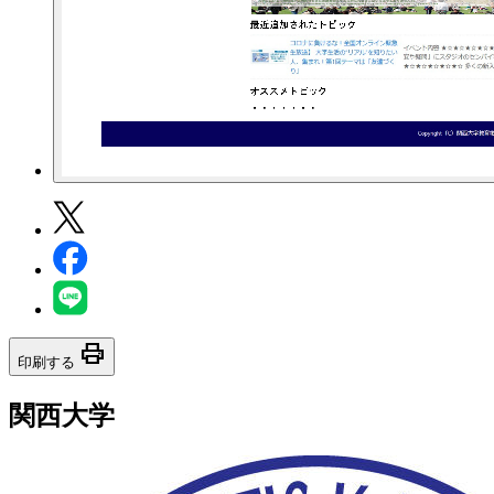
print
印刷する
関西大学