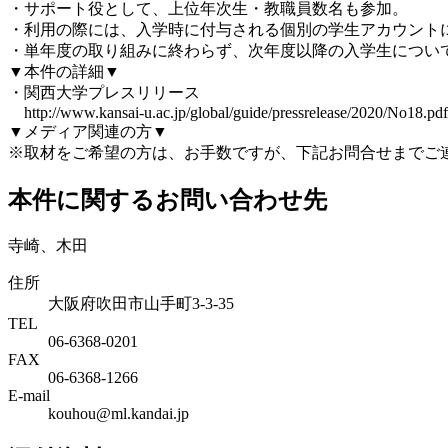
・サポート役として、上位年次生・教職員数名も参加。
・利用の際には、入学時に付与される個別の学生アカウント
・単年度の取り組みに終わらず、次年度以降の入学生につい
▼本件の詳細▼
・関西大学プレスリリース
http://www.kansai-u.ac.jp/global/guide/pressrelease/2020/No18.pdf
▼メディア関連の方▼
※取材をご希望の方は、お手数ですが、下記お問合せまでご
本件に関するお問い合わせ先
寺崎、木田
住所
大阪府吹田市山手町3-3-35
TEL
06-6368-0201
FAX
06-6368-1266
E-mail
kouhou@ml.kandai.jp