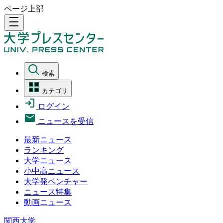
ページ上部
density_medium
検索
カテゴリ
ログイン
ニュースを受信
最新ニュース
ランキング
大学ニュース
小中高ニュース
大学発ベンチャー
ニュース特集
動画ニュース
関西大学