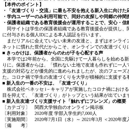
【本件のポイント】
・「友達づくり・交流」に最も不安を抱える新入生に向けた
・学内ユーザーのみ利用可能で、同好の友探しや同郷の仲間
・保護者組織である教育後援会が運用することで、安心・信
同サイトは学生の保護者組織である教育後援会が提供し、関西
に付与される個人IDによる本人認証を行います。
まだリアルに会えていない未来の友達と、まずはオンライン
ネットに慣れた世代だからこそ、オンラインでの友達づくり
■ きっかけは、保護者からのわが子を心配する声
本学では2年前から、全国に先駆けて一人暮らしを始める新入
りに。保護者からは、「慣れない土地で友達も作れずに一人
支援の対応などが優先的に進められましたが、次のフェーズ
た。コロナ禍で学生の友達づくりを大学が積極的に支援する
■ 新入生の一番の不安は、「友達づくり」
株式会社ベネッセ i－キャリアが実施したコロナ禍における新
目を抑えて、「友達づくり」がトップという結果が出ていま
■ 新入生友達づくり支援サイト「触れずにフレンズ」の概要
〔カテゴリ〕 関西大学独自のオンライン掲示板
〔利用対象〕 2020年度 学部入学生約7,000人
〔実施期間〕 2020年7月1日（水）～ 2021年3月 ＜2020年
〔備 考〕