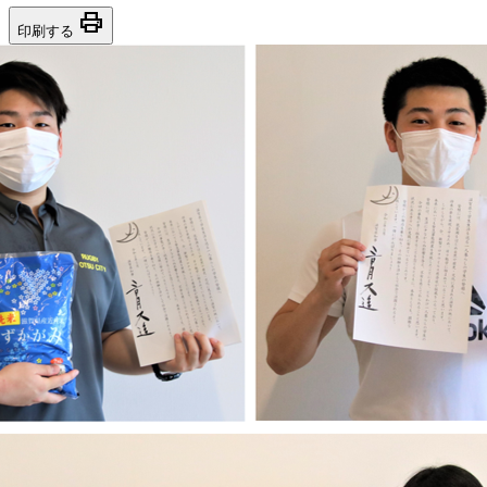
print
印刷する