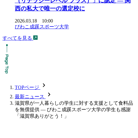
（リテラシーレベル プラス）」に認定 ― 関
西の私大で唯一の選定校に
2026.03.18 10:00
びわこ成蹊スポーツ大学
すべてを見る
chevron_forward
TOPページ
chevron_forward
最新ニュース
滋賀県が一人暮らしの学生に対する支援として食料品
を無償提供 — びわこ成蹊スポーツ大学の学生も感謝
「滋賀県ありがとう！」