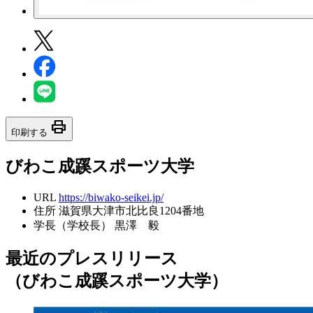
print
印刷する
びわこ成蹊スポーツ大学
URL
https://biwako-seikei.jp/
住所
滋賀県大津市北比良1204番地
学長（学校長）
黒澤 毅
最近のプレスリリース
（びわこ成蹊スポーツ大学）