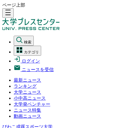
ページ上部
density_medium
検索
カテゴリ
ログイン
ニュースを受信
最新ニュース
ランキング
大学ニュース
小中高ニュース
大学発ベンチャー
ニュース特集
動画ニュース
びわこ成蹊スポーツ大学