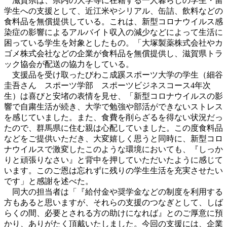
滋賀県は、県内の大学等に在籍する一人暮らしの学生・留
学生への支援として、近江米やシリアル、缶詰、飲料などの
食料品を無償提供している。これは、新型コロナウイルス感
染症の影響によるアルバイト収入の減少などによって生活に
困っている学生を対象としたもの。「大塚製薬株式会社やカ
ゴメ株式会社などの企業が食料品を無償提供し、滋賀県トラ
ック協会が配送の協力をしている。
支援品を受け取ったびわこ成蹊スポーツ大学の学生（細谷
圭吾さん スポーツ学部 スポーツビジネスコース4年次
生）は喜びと安堵の表情を見せ、「新型コロナウイルスの影
響で自粛生活が続き、大学で勉強や部活ができないストレス
を感じていました。また、食費を削らざるを得ない状況だっ
たので、群馬県に住む親は心配していました。この度食料品
などをご提供いただき、大変嬉しく思うと同時に、新型コロ
ナウイルスで激変したこのような環境においても、『しっか
りと頑張りなさい』と背中を押していただいたように感じて
います。このご恩は忘れずに残りの学生生活を充実させたい
です」と感謝を述べた。
同大の担当者は「『給付金や奨学金などの制度を利用する
方もあると思いますが、それらの支援のつなぎとして、しば
らくの間、必要とされる方の助けになれば』とのご厚意に預
かり、ありがたく頂戴いたしました。今回の支援には、企業