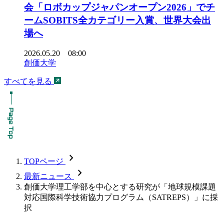
会「ロボカップジャパンオープン2026」でチ
ームSOBITS全カテゴリー入賞、世界大会出
場へ
2026.05.20 08:00
創価大学
すべてを見る
chevron_forward
TOPページ
chevron_forward
最新ニュース
創価大学理工学部を中心とする研究が「地球規模課題
対応国際科学技術協力プログラム（SATREPS）」に採
択