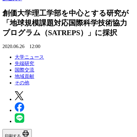
創価大学理工学部を中心とする研究が
「地球規模課題対応国際科学技術協力
プログラム（SATREPS）」に採択
2020.06.26 12:00
大学ニュース
先端研究
国際交流
地域貢献
その他
print
印刷する