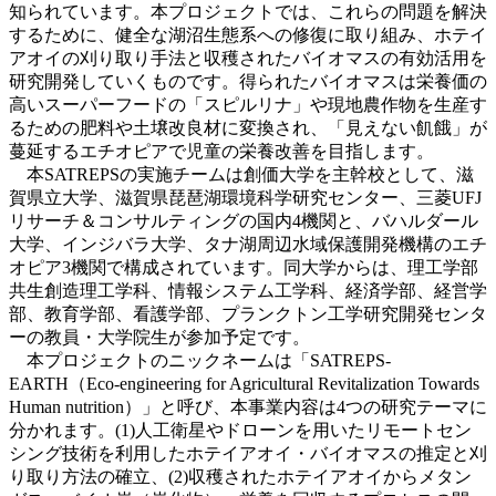
知られています。本プロジェクトでは、これらの問題を解決
するために、健全な湖沼生態系への修復に取り組み、ホテイ
アオイの刈り取り手法と収穫されたバイオマスの有効活用を
研究開発していくものです。得られたバイオマスは栄養価の
高いスーパーフードの「スピルリナ」や現地農作物を生産す
るための肥料や土壌改良材に変換され、「見えない飢餓」が
蔓延するエチオピアで児童の栄養改善を目指します。
本SATREPSの実施チームは創価大学を主幹校として、滋
賀県立大学、滋賀県琵琶湖環境科学研究センター、三菱UFJ
リサーチ＆コンサルティングの国内4機関と、バハルダール
大学、インジバラ大学、タナ湖周辺水域保護開発機構のエチ
オピア3機関で構成されています。同大学からは、理工学部
共生創造理工学科、情報システム工学科、経済学部、経営学
部、教育学部、看護学部、プランクトン工学研究開発センタ
ーの教員・大学院生が参加予定です。
本プロジェクトのニックネームは「SATREPS-
EARTH（Eco-engineering for Agricultural Revitalization Towards
Human nutrition）」と呼び、本事業内容は4つの研究テーマに
分かれます。(1)人工衛星やドローンを用いたリモートセン
シング技術を利用したホテイアオイ・バイオマスの推定と刈
り取り方法の確立、(2)収穫されたホテイアオイからメタン