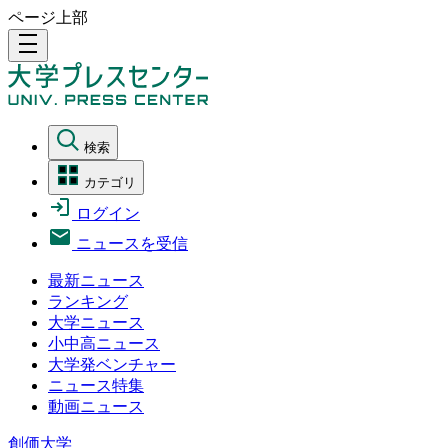
ページ上部
density_medium
検索
カテゴリ
ログイン
ニュースを受信
最新ニュース
ランキング
大学ニュース
小中高ニュース
大学発ベンチャー
ニュース特集
動画ニュース
創価大学