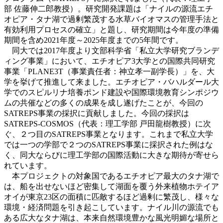
部 佐藤伸二郎教授）。研究開発課題は「ナイルの源流エチ
オピア・タナ湖で過剰繁茂する水草バイオマスの管理手法と
有効利用プロセスの確立」と題し、研究期間は今年度の準備
期間を含め2021年度～2025年度までの5年間です。
同大では2017年度より文部科学省「私立大学研究ブランデ
ィング事業」において、エチオピア3大学との国際共同研究
事業「PLANE3T（事業責任者：神立孝一副学長）」を、大
学を挙げて推進して来ました。エチオピア・バハルダール大
学でのスピルリナ培養ポンド建設や国際環境教育シンポジウ
ムの共催などの多くの成果を成し遂げたことが、今回の
SATREPS事業の採択に貢献しました。今回の採択は
SATREPS-COSMOS（代表：理工学部 戸田龍樹教授）に次
ぐ、２つ目のSATREPS事業となります。これまで私立大学
では一つの学部で２つのSATREPS事業に採択された例はな
く、同大ならびに理工学部の国際活動に大きな期待が寄せら
れています。
本プロジェクトの対象国であるエチオピア最大のタナ湖で
は、船を出せないほど密集して湖面を覆う外来植物ホテイア
オイが東京23区の面積に匹敵するほど過剰に繁茂し、様々な
環境・経済問題を引き起こしています。ナイル川の源流でも
ある広大なタナ湖は、本来自然環境豊かな風光明媚な場所と