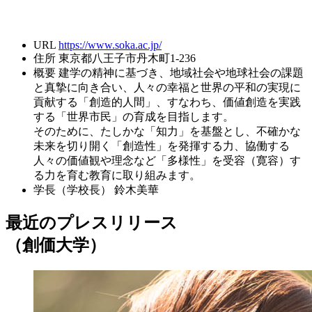
URL
https://www.soka.ac.jp/
住所
東京都八王子市丹木町1-236
概要
建学の精神に基づき、地域社会や地球社会の課題
と真摯に向き合い、人々の幸福と世界の平和の実現に
貢献する「創造的人間」、すなわち、価値創造を実践
する「世界市民」の育成を目指します。
そのために、たしかな「知力」を基盤とし、不確かな
未来を切り開く「創造性」を発揮する力、協働する
人々の価値観や理念など「多様性」を受容（寛容）す
る力を育む教育に取り組みます。
学長（学校長）
鈴木美華
最近のプレスリリース
（創価大学）