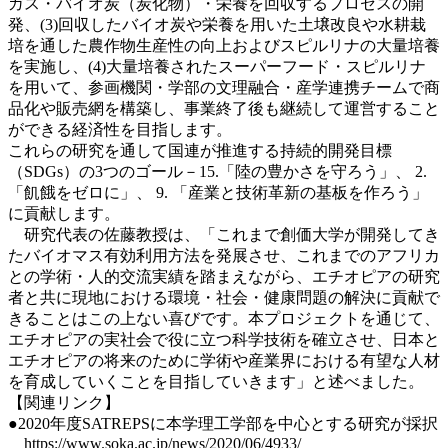
ガス・バイオ炭（炭化物）・栄養を回収するプロセスの開
発、(3)回収したバイオ炭や栄養を用いた土壌改良や水耕栽
培を通した農作物生産性の向上およびスピルリナの大量培養
を実施し、(4)大量培養されたスーパーフード・スピルリナ
を用いて、参画機関・学部の文理融合・産学連携チームで商
品化や販売網を構築し、事業終了後も継続して運営すること
ができる経済性を目指します。
これらの研究を通して国連が推進する持続的開発目標
（SDGs）の3つのゴール－15.「陸の豊かさを守ろう」、 2.
「飢餓をゼロに」、 9. 「産業と技術革新の基板を作ろう」
に貢献します。
研究代表の佐藤教授は、「これまで創価大学が開発してき
たバイオマス有効利用方法を発展させ、これまでのアフリカ
との学術・人的交流実績を踏まえながら、エチオピアの研究
者と共に現地における環境・社会・健康問題の解決に貢献で
きることはこの上ない喜びです。本プロジェクトを通じて、
エチオピアの実社会で役に立つ科学技術を確立させ、日本と
エチオピアの将来のために学術や産業界における有望な人材
を育成していくことを目指していきます」と述べました。
【関連リンク】
●2020年度SATREPSに本学理工学部を中心とする研究が採択
https://www.soka.ac.jp/news/2020/06/4933/