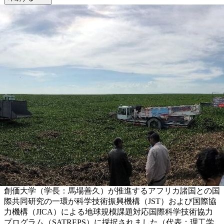
創価大学（学長：馬場善久）が推進するアフリカ諸国との国
際共同研究の一環が科学技術振興機構（JST）および国際協
力機構（JICA）による地球規模課題対応国際科学技術協力
プログラム（SATREPS）に採択されました（代表：理工学