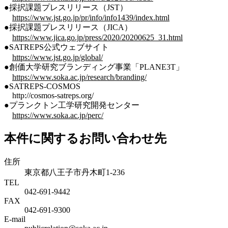
●採択課題プレスリリース（JST）
https://www.jst.go.jp/pr/info/info1439/index.html
●採択課題プレスリリース（JICA）
https://www.jica.go.jp/press/2020/20200625_31.html
●SATREPS公式ウェブサイト
https://www.jst.go.jp/global/
●創価大学研究ブランディング事業「PLANE3T」
https://www.soka.ac.jp/research/branding/
●SATREPS-COSMOS
http://cosmos-satreps.org/
●プランクトン工学研究開発センター
https://www.soka.ac.jp/perc/
本件に関するお問い合わせ先
住所
東京都八王子市丹木町1-236
TEL
042-691-9442
FAX
042-691-9300
E-mail