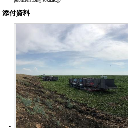
publicrelation@soka.ac.jp
添付資料